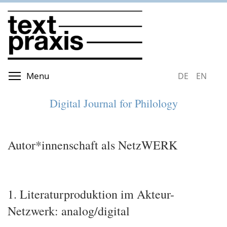
Skip
to
main
content
Toggle menu visibility
Menu
DEUTSCH
ENGLIS
Digital Journal for Philology
Autor*innenschaft als NetzWERK
1. Literaturproduktion im Akteur-
Netzwerk: analog/digital