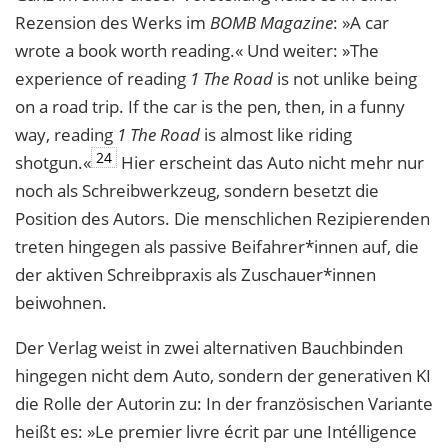
Rezension des Werks im
BOMB Magazine
: »A car
wrote a book worth reading.« Und weiter: »The
experience of reading
1 The Road
is not unlike being
on a road trip. If the car is the pen, then, in a funny
way, reading
1 The Road
is almost like riding
24
shotgun.«
Hier erscheint das Auto nicht mehr
nur
noch als Schreibwerkzeug, sondern besetzt die
Position des Autors. Die mensch
lichen Rezipierenden
treten hingegen als passive Beifahrer*innen auf, die
der aktiven
Schreibpraxis als Zuschauer*innen
beiwohnen.
Der Verlag weist in zwei alternativen Bauchbinden
hingegen nicht dem Auto, son
dern der generativen KI
die Rolle der Autorin zu: In der französischen Variante
heißt es: »Le premier livre écrit par une Intélligence