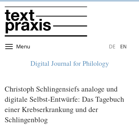
Skip
to
main
content
Toggle menu visibility
Menu
DEUTSCH
ENGLIS
Digital Journal for Philology
Christoph Schlingensiefs analoge und
digitale Selbst-Entwürfe: Das Tagebuch
einer Krebserkrankung und der
Schlingenblog