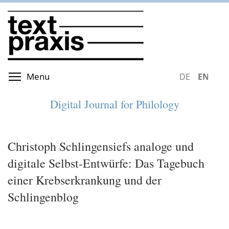
Skip
to
main
content
Toggle menu visibility
Menu
DEUTSCH
ENGLIS
Digital Journal for Philology
Christoph Schlingensiefs analoge und
digitale Selbst-Entwürfe: Das Tagebuch
einer Krebserkrankung und der
Schlingenblog