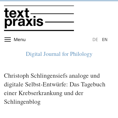
Skip
to
main
content
Toggle menu visibility
Menu
DEUTSCH
ENGLIS
Digital Journal for Philology
Christoph Schlingensiefs analoge und
digitale Selbst-Entwürfe: Das Tagebuch
einer Krebserkrankung und der
Schlingenblog