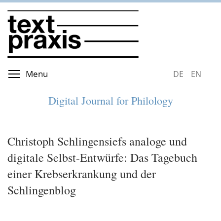
Skip
to
main
content
Toggle menu visibility
Menu
DEUTSCH
ENGLIS
Digital Journal for Philology
Christoph Schlingensiefs analoge und
digitale Selbst-Entwürfe: Das Tagebuch
einer Krebserkrankung und der
Schlingenblog