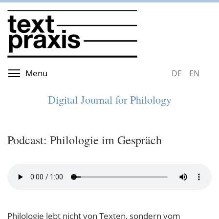
Skip
to
main
content
Toggle menu visibility
Menu
DEUTSCH
ENGLIS
Digital Journal for Philology
Podcast: Philologie im Gespräch
Philologie lebt nicht von Texten, sondern vom