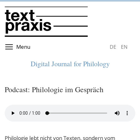
Skip
to
main
content
Toggle menu visibility
Menu
DEUTSCH
ENGLIS
Digital Journal for Philology
Podcast: Philologie im Gespräch
Philologie lebt nicht von Texten, sondern vom