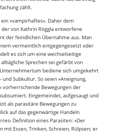
fachung zählt.
i ein »vampirhaftes«. Daher dem
h der von Kathrin Röggla entworfene
nt der feindlichen Übernahme aus. Man
 einem vermeintlich entgegengesetzt oder
delt es sich um eine wechselseitige
alltägliche Sprechen sei gefärbt von
 Unternehmertum bediene sich umgekehrt
- und Subkultur. So seien
»Aneignung,
«
vorherrschende Bewegungen der
 subsumiert.
Eingemeindet, aufgesaugt und
it als pa
rasi
täre Bewegungen zu
 Blick auf das gegenwärtige Handeln
rres‹ Definition eines Parasiten: »Der
 ein mit Essen, Trinken, Schreien, Rülpsen; er