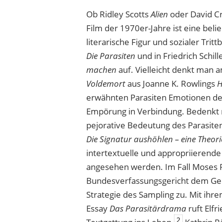
Ob Ridley Scotts
Alien
oder David C
Film
der 1970er-Jahre ist eine beli
literarische Figur und sozialer
Tritt
Die Parasiten
und in Friedrich Schill
machen
auf. Vielleicht denkt man 
Voldemort
aus Joanne K. Rowlings
H
erwähnten Parasiten Emotionen des
Empörung in Verbindung. Bedenkt m
pejorative Bedeutung des Parasiten
Die Signatur aushöhlen – eine Theori
intertextuelle und appropriierende 
angesehen werden. Im Fall Moses
Bundesverfassungsgericht dem G
Strategie des Sampling zu. Mit ihr
Essay
Das Parasitärdrama
ruft Elfr
2