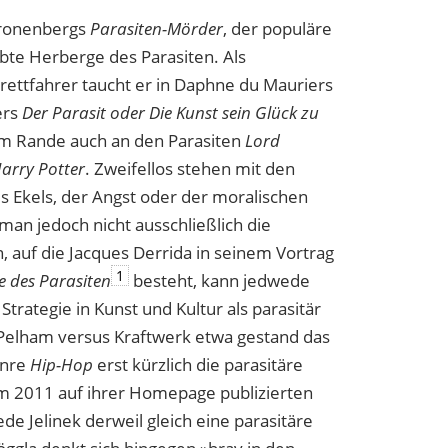
ronenbergs
Parasiten-Mörder
, der populäre
ebte Herberge des Parasiten. Als
brettfahrer taucht er in Daphne du Mauriers
ers
Der Parasit oder Die Kunst sein Glück zu
am
Rande auch an den Parasiten
Lord
arry Potter
. Zweifellos stehen mit den
 Ekels, der Angst oder der moralischen
an jedoch nicht ausschließlich die
, auf die Jacques Derrida in seinem Vortrag
1
e des Parasiten
besteht, kann jedwede
Strategie in Kunst und Kultur als parasitär
Pelham versus Kraftwerk etwa gestand das
enre
Hip-Hop
erst kürzlich die parasitäre
em 2011 auf ihrer Homepage publizierten
iede Jelinek derweil gleich
eine
parasitäre