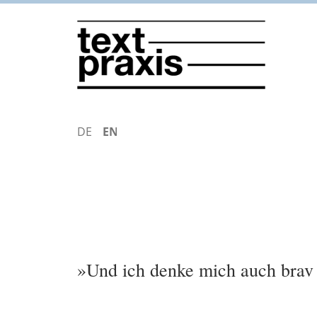
Skip
to
main
content
DEUTSCH
ENGLISH
»Und ich denke mich auch brav 