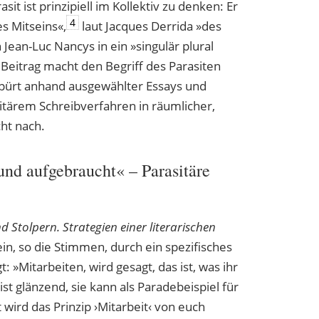
it ist prinzipiell im Kollektiv zu denken: Er
4
es Mitseins«,
laut Jacques Derrida »des
Jean-Luc Nancys in ein »singulär plura
l
 Beitrag macht den Begriff des Parasiten
spürt anhand a
usgewählter Essays und
sitärem Schreibverfahren in
räumlicher,
cht nach.
und aufgebraucht« – Parasitäre
d Stolpern. Strategien einer literarischen
in, so die Stimmen, durch ein spezifisches
: »Mitarbeiten, wird gesagt, das ist, was ihr
ist glänzend, sie kann als Paradebeispiel für
ird das Prinzip ›Mitarbeit‹ von euch