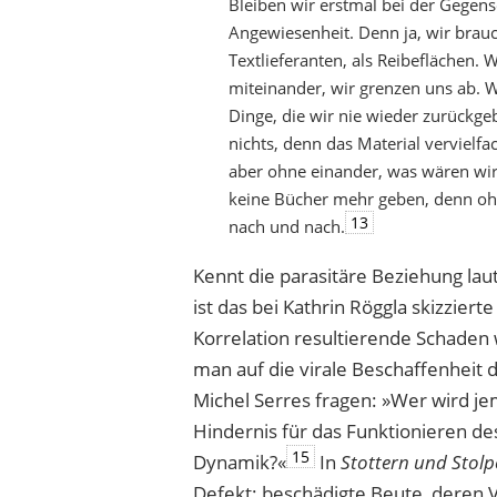
Bleiben wir erstmal bei der Gegense
Angewiesenheit. Denn ja, wir brauch
Textlieferanten, als Reibeflächen. W
miteinander, wir grenzen uns ab. 
Dinge, die wir nie wieder zurückgeb
nichts, denn das Material vervielfac
aber ohne einander, was wären wi
keine Bücher mehr geben, denn o
13
nach und nach.
Kennt die parasitäre Beziehung laut
ist das bei Kathrin Röggla skizziert
Korrelation resultierende Schaden
man auf die virale Beschaffenheit 
Michel Serres fragen: »Wer wird j
Hindernis für das Funktionieren de
15
Dynamik?«
In
Stottern und Stolp
Defekt: beschädigte Beute, deren Ve