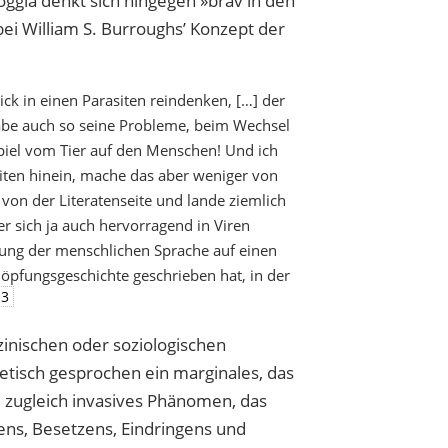
öggla denkt sich hingegen »brav in den
bei William S. Burroughs
’
Konzept der
ck in einen Parasiten reindenken, […] der
abe auch so seine Probleme, beim Wechsel
spiel vom Tier auf den Menschen! Und ich
iten hinein, mache das aber weniger von
von der Literatenseite und lande ziemlich
er sich ja auch hervorragend in Viren
lung der menschlichen Sprache auf einen
chöpfungsgeschichte geschrieben hat, in der
3
inischen oder soziologischen
etisch gesprochen ein marginales, das
 zugleich
invasives Phänomen, das
ns, Besetzens, Eindringens und