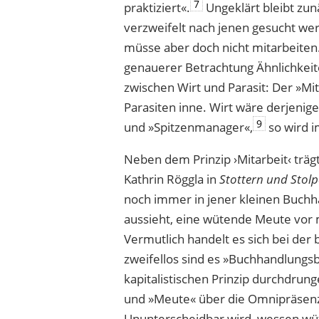
7
praktiziert«.
Ungeklärt bleibt zun
verzweifelt nach jenen gesucht wer
müsse aber doch nicht mitarbeiten
genauerer Betrachtung Ähnlichkeit
zwischen Wirt und Parasit: Der »Mit
Parasiten inne. Wirt wäre derjenige
9
und »Spitzenmanager«,
so wird i
Neben dem Prinzip ›Mitarbeit‹ trägt
Kathrin Röggla in
Stottern und Stol
noch immer in jener
k
leinen Buchha
aussieht, eine wütende Meute vor 
Vermutlich handelt es sich bei de
zweifellos sind es »Buchhandlungsb
kapitalistischen Prinzip durchdrunge
und »Meute« über die Omnipräsen
Ununterscheidbar
wird, wessen w