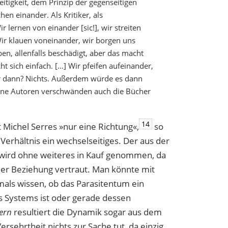
itigkeit, dem Prinzip der gegenseitigen
en einander. Als Kritiker, als
ir lernen von einander [sic!], wir streiten
Wir klauen voneinander, wir borgen uns
en, allenfalls beschädigt, aber das macht
ht sich einfach. […] Wir pfeifen aufeinander,
r dann? Nichts. Außerdem würde es dann
hne Autoren verschwänden auch die Bücher
14
 Michel Serres »nur eine Richtung«,
so
e Verhältnis ein wechselseitiges. Der aus der
 wird ohne weiteres in Kauf genommen, da
der Beziehung vertraut. Man könnte mit
emals
wissen, ob das Parasitentum ein
s Systems ist oder gerade dessen
ern
resultiert die Dynamik sogar aus dem
rsehrtheit nichts zur Sache tut, da einzig