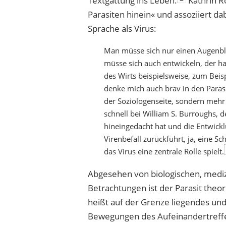
Textgattung ins Leben.
Kathrin R
Parasiten hinein« und assoziiert da
Sprache als Virus:
Man müsse sich nur einen Augenbli
müsse sich
auch
entwickeln, der h
des Wirts beispielsweise, zum Bei
denke mich auch brav in den Paras
der Soziologenseite, sondern mehr 
schnell bei William S. Burroughs, d
hineingedacht hat und die Entwick
Virenbefall
zurückführt, ja, eine S
das Virus eine zentrale Rolle
spielt.
Abgesehen von biologischen, mediz
Betrachtungen ist der Parasit
theor
heißt auf der Grenze liegendes und
Bewegungen des Aufeinandertreffe