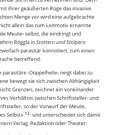
mit ihrer geäußerten Rüge das invasive
achten
Menge
vor
wird eine aufgebrachte
 nicht allein das zum
Leit
motiv ernannte
de Meute‹ selbst, die eindringt
und
Kathrin Röggla in
Stottern und Stolpern
weifach parasitär konnotiert, zum einen
rache betreffend.
parasitäre ›Doppelhelix‹ neigt dabei zu
ne bewegt sie sich zwischen Abhängigkeit
scht Grenzen, zeichnet ein voneinander
ves Verhältnis zwischen Schriftsteller- und
ftsteller, so der Vorwurf der Meute,
12
es Selbst«
und unterscheidet sich damit
nern Verlag, Redaktion oder Theater: