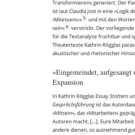
Transformierens generiert. Der Paras
ist laut Claudia Jost in eine »Logik d
5
›Mitessens‹«
und mit den Worten 
6
sein«
verstrickt. Der vorliegende
für die Textanalyse fruchtbar und 
Theatertexte Kathrin Rögglas para
akustischer und rhetorischer Hinsi
»Eingemeindet, aufgesaugt 
Expansion
In Kathrin Rögglas Essay
Stottern un
Gesprächsführung
ist das Autordase
»Mitsein«, das »Mitarbeiten« geprägt
Autoren macht, […]. Eure Mitarbeit 
andere dienen, so ausnehmend gut w