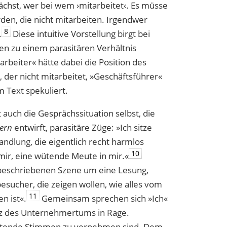
ächst, wer bei wem ›mitarbeitet‹. Es müsse
den, die nicht mitarbeiten. Irgendwer
8
.
Diese intuitive Vorstellung birgt bei
en zu einem parasitären Verhältnis
arbeiter« hätte dabei die Position des
, der nicht mitarbeitet, »Geschäftsführer«
m Text spekuliert.
 auch die Gesprächssituation selbst, die
pern
entwirft, parasitäre Züge: »Ich sitze
ndlung, die eigentlich recht harmlos
10
mir, eine wütende Meute in mir.«
r beschriebenen Szene
um eine Lesung,
esucher, die zeigen wollen, wie alles vom
11
n ist«.
Gemeinsam sprechen sich »Ich«
z des Unternehmertums in Rage.
ütende Stimmen zu vernehmen sind. Dem