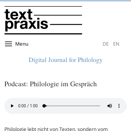
Skip
to
main
content
Toggle menu visibility
Menu
DEUTSCH
ENGLIS
Digital Journal for Philology
Podcast: Philologie im Gespräch
Philologie lebt nicht von Texten, sondern vom