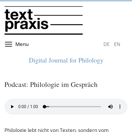
Skip
to
main
content
Toggle menu visibility
Menu
DEUTSCH
ENGLIS
Digital Journal for Philology
Podcast: Philologie im Gespräch
Philologie lebt nicht von Texten, sondern vom