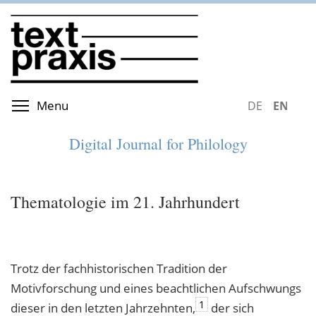
Skip
to
main
content
Toggle menu visibility
Menu
DEUTSCH
ENGLIS
Digital Journal for Philology
Thematologie im 21. Jahrhundert
Trotz der fachhistorischen Tradition der
Motivforschung und eines beachtlichen Aufschwungs
1
dieser in den letzten Jahrzehnten,
der sich