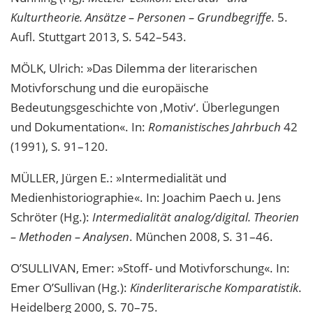
Kulturtheorie. Ansätze – Personen – Grundbegriffe
. 5.
Aufl. Stuttgart 2013, S. 542–543.
MÖLK, Ulrich: »Das Dilemma der literarischen
Motivforschung und die europäische
Bedeutungsgeschichte von ‚Motiv‘. Überlegungen
und Dokumentation«. In:
Romanistisches Jahrbuch
42
(1991), S. 91–120.
MÜLLER, Jürgen E.: »Intermedialität und
Medienhistoriographie«. In: Joachim Paech u. Jens
Schröter (Hg.):
Intermedialität analog/digital. Theorien
– Methoden – Analysen
. München 2008, S. 31–46.
O’SULLIVAN, Emer: »Stoff- und Motivforschung«. In:
Emer O’Sullivan (Hg.):
Kinderliterarische Komparatistik
.
Heidelberg 2000, S. 70–75.