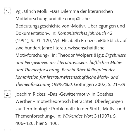
Vgl. Ulrich Mölk: »Das Dilemma der literarischen
1.
Motivforschung und die europäische
Bedeutungsgeschichte von ›Motiv‹. Überlegungen und
Dokumentation«. In:
Romanistisches Jahrbuch
42
(1991), S. 91–120; Vgl. Elisabeth Frenzel: »Rückblick auf
zweihundert Jahre literaturwissenschaftliche
Motivforschung«. In: Theodor Wolpers (Hg.):
Ergebnisse
und Perspektiven der literaturwissenschaftlichen Motiv-
und Themenforschung. Bericht über Kolloquien der
Kommission für literaturwissenschaftliche Motiv- und
Themenforschung 1998-2000
. Göttingen 2002, S. 21–39.
Joachim Rickes: »Das ›Gewittermotiv‹ in Goethes
2.
Werther – motivtheoretisch betrachtet. Überlegungen
zur Terminologie-Problematik in der Stoff-, Motiv- und
Themenforschung«. In:
Wirkendes Wort
3 (1997), S.
406–420, hier S. 406.