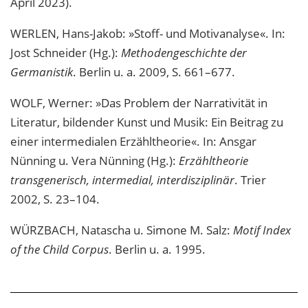
April 2023).
WERLEN, Hans-Jakob: »Stoff- und Motivanalyse«. In:
Jost Schneider (Hg.):
Methodengeschichte der
Germanistik
. Berlin u. a. 2009, S. 661–677.
WOLF, Werner: »Das Problem der Narrativität in
Literatur, bildender Kunst und Musik: Ein Beitrag zu
einer intermedialen Erzähltheorie«. In: Ansgar
Nünning u. Vera Nünning (Hg.):
Erzähltheorie
transgenerisch, intermedial, interdisziplinär
. Trier
2002, S. 23–104.
WÜRZBACH, Natascha u. Simone M. Salz:
Motif Index
of the Child Corpus
. Berlin u. a. 1995.