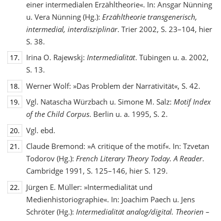
einer intermedialen Erzähltheorie«. In: Ansgar Nünning
u. Vera Nünning (Hg.):
Erzähltheorie transgenerisch,
intermedial, interdisziplinär
. Trier 2002, S. 23–104, hier
S. 38.
Irina O. Rajewskj:
Intermedialität
. Tübingen u. a. 2002,
17.
S. 13.
Werner Wolf: »Das Problem der Narrativität«, S. 42.
18.
Vgl. Natascha Würzbach u. Simone M. Salz:
Motif Index
19.
of the Child Corpus
. Berlin u. a. 1995, S. 2.
Vgl. ebd.
20.
Claude Bremond: »A critique of the motif«. In: Tzvetan
21.
Todorov (Hg.):
French Literary Theory Today. A Reader
.
Cambridge 1991, S. 125–146, hier S. 129.
Jürgen E. Müller: »Intermedialität und
22.
Medienhistoriographie«. In: Joachim Paech u. Jens
Schröter (Hg.):
Intermedialität analog/digital. Theorien –