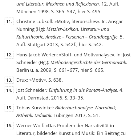
und Literatur. Maximen und Reflexionen.
12. Aufl.
München 1998, S. 365–547, hier S. 495.
Christine Lubkoll: »Motiv, literarisches«. In: Ansgar
11.
Nünning (Hg):
Metzler-Lexikon. Literatur- und
Kulturtheorie. Ansätze – Personen – Grundbegriffe
. 5.
Aufl. Stuttgart 2013, S. 542f., hier S. 542.
Hans-Jakob Werlen: »Stoff- und Motivanalyse«. In: Jost
12.
Schneider (Hg.):
Methodengeschichte
der Germanistik
.
Berlin u. a. 2009, S. 661–677, hier S. 665.
Drux: »Motiv«, S. 638.
13.
Jost Schneider
: Einführung in die Roman-Analyse
. 4.
14.
Aufl. Darmstadt 2016. S. 33–35.
Tobias Kurwinkel
: Bilderbuchanalyse. Narrativik,
15.
Ästhetik, Didaktik
. Tübingen 2017, S. 51.
Werner Wolf: »Das Problem der Narrativität in
16.
Literatur, bildender Kunst und Musik: Ein Beitrag zu