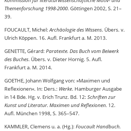
Kommission für literaturwissenschaftliche Motiv- und
Themenforschung 1998-2000
. Göttingen 2002, S. 21–
39.
FOUCAULT, Michel:
Archäologie des Wissens
. Übers. v.
Ulrich Köppen. 16. Aufl. Frankfurt a. M. 2013.
GENETTE, Gérard:
Paratexte. Das Buch vom Beiwerk
des Buches
. Übers. v. Dieter Hornig. 5. Aufl.
Frankfurt a. M. 2014.
GOETHE, Johann Wolfgang von: »Maximen und
Reflexionen«. In: Ders.:
Werke
. Hamburger Ausgabe
in 14 Bde
.
Hg. v. Erich Trunz. Bd. 12:
Schriften zur
Kunst und Literatur. Maximen und Reflexionen.
12.
Aufl. München 1998, S. 365–547.
KAMMLER, Clemens u. a. (Hg.):
Foucault Handbuch.