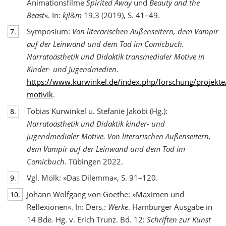
Animationsfilme
Spirited Away
und
Beauty and the
Beast
«. In:
kjl&m
19.3 (2019), S. 41–49.
Symposium:
Von literarischen Außenseitern, dem Vampir
7.
auf der Leinwand und dem Tod
im Comicbuch.
Narratoästhetik und Didaktik transmedialer Motive in
Kinder- und Jugendmedien
.
https://www.kurwinkel.de/index.php/forschung/projekte
motivik
.
Tobias Kurwinkel u. Stefanie Jakobi (Hg.):
8.
Narratoästhetik und Didaktik kinder- und
jugend
medialer Motive. Von literarischen Außenseitern,
dem Vampir auf der Leinwand und dem Tod im
Comicbuch
. Tübingen 2022.
Vgl. Mölk: »Das Dilemma«, S. 91–120.
9.
Johann Wolfgang von Goethe: »Maximen und
10.
Reflexionen«. In: Ders.:
Werke
. Hamburger Ausgabe in
14 Bde
.
Hg. v. Erich Trunz. Bd. 12:
Schriften zur Kunst