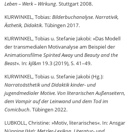
Leben – Werk – Wirkung
. Stuttgart 2008.
KURWINKEL, Tobias:
Bilderbuchanalyse. Narrativik,
Ästhetik, Didaktik
. Tübingen 2017.
KURWINKEL, Tobias u. Stefanie Jakobi: »Das Modell
der transmedialen Motivanalyse am Beispiel der
Animationsfilme
Spirited Away
und
Beauty and the
Beast
«. In:
kjl&m
19.3 (2019), S. 41–49.
KURWINKEL, Tobias u. Stefanie Jakobi (Hg.):
Narratoästhetik und Didaktik kinder- und
jugendmedialer Motive. Von literarischen Außenseitern,
dem Vampir auf der Leinwand und dem Tod im
Comicbuch
. Tübingen 2022.
LUBKOLL, Christine: »Motiv, literarisches«. In: Ansgar
Nünning (Hg):
Metzler-Lexikon. Literatur- und