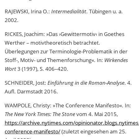
RAJEWSKI, Irina O.:
Intermedialität
. Tübingen u. a.
2002.
RICKES, Joachim: »Das ›Gewittermotiv‹ in Goethes
Werther – motivtheoretisch betrachtet.
Überlegungen zur Terminologie-Problematik in der
Stoff-, Motiv- und Themenforschung«. In:
Wirkendes
Wort
3 (1997), S. 406–420.
SCHNEIDER, Jost:
Einführung in die Roman-Analyse
. 4.
Aufl. Darmstadt 2016.
WAMPOLE, Christy: »The Conference Manifesto«. In:
The New York Times: The Stone
vom 4. Mai 2015,
https://archive.nytimes.com/opinionator.blogs.nytime
conference-manifesto/
(zuletzt eingesehen am 25.