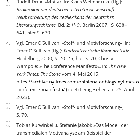
Rudolf Drux: »Motiv«. In: Klaus Weimar u. a. (Hg.):
3.
Reallexikon der deutschen Literaturwis
senschaft.
Neubearbeitung des Reallexikons der deutschen
Literaturgeschichte
. Bd. 2:
H-O
. Berlin 2007, S. 638–
641, hier S. 639.
Vgl. Emer O’Sullivan: »Stoff- und Motivforschung«. In:
4.
Emer O’Sullivan (Hg.):
Kinderliterarische Komparatistik
.
Heidelberg 2000, S. 70–75, hier S. 70; Christy
Wampole: »The Conference Manifesto«. In:
The New
York Times: The Stone
vom 4. Mai 2015,
https://archive.nytimes.com/opinionator.blogs.nytimes
conference-manifesto/
(zuletzt eingesehen am 25. April
2023).
Vgl. Emer O’Sullivan: »Stoff- und Motivforschung«,
5.
S. 70.
Tobias Kurwinkel u. Stefanie Jakobi: »Das Modell der
6.
transmedialen Motivanalyse am Beispiel der