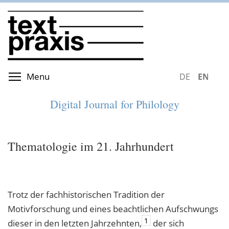
Skip
to
main
content
Toggle menu visibility
Menu
DEUTSCH
ENGLIS
Digital Journal for Philology
Thematologie im 21. Jahrhundert
Trotz der fachhistorischen Tradition der
Motivforschung und eines beachtlichen Aufschwungs
1
dieser in den letzten Jahrzehnten,
der sich