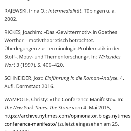
RAJEWSKI, Irina O.:
Intermedialität
. Tübingen u. a.
2002.
RICKES, Joachim: »Das ›Gewittermotiv‹ in Goethes
Werther – motivtheoretisch betrachtet.
Überlegungen zur Terminologie-Problematik in der
Stoff-, Motiv- und Themenforschung«. In:
Wirkendes
Wort
3 (1997), S. 406–420.
SCHNEIDER, Jost:
Einführung in die Roman-Analyse
. 4.
Aufl. Darmstadt 2016.
WAMPOLE, Christy: »The Conference Manifesto«. In:
The New York Times: The Stone
vom 4. Mai 2015,
https://archive.nytimes.com/opinionator.blogs.nytime
conference-manifesto/
(zuletzt eingesehen am 25.