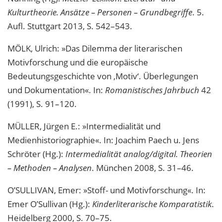
Kulturtheorie. Ansätze – Personen – Grundbegriffe
. 5.
Aufl. Stuttgart 2013, S. 542–543.
MÖLK, Ulrich: »Das Dilemma der literarischen
Motivforschung und die europäische
Bedeutungsgeschichte von ‚Motiv‘. Überlegungen
und Dokumentation«. In:
Romanistisches Jahrbuch
42
(1991), S. 91–120.
MÜLLER, Jürgen E.: »Intermedialität und
Medienhistoriographie«. In: Joachim Paech u. Jens
Schröter (Hg.):
Intermedialität analog/digital. Theorien
– Methoden – Analysen
. München 2008, S. 31–46.
O’SULLIVAN, Emer: »Stoff- und Motivforschung«. In:
Emer O’Sullivan (Hg.):
Kinderliterarische Komparatistik
.
Heidelberg 2000, S. 70–75.