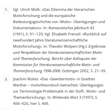
Vgl. Ulrich Mölk: »Das Dilemma der literarischen
1.
Motivforschung und die europäische
Bedeutungsgeschichte von ›Motiv‹. Überlegungen und
Dokumentation«. In:
Romanistisches Jahrbuch
42
(1991), S. 91–120; Vgl. Elisabeth Frenzel: »Rückblick auf
zweihundert Jahre literaturwissenschaftliche
Motivforschung«. In: Theodor Wolpers (Hg.):
Ergebnisse
und Perspektiven der literaturwissenschaftlichen Motiv-
und Themenforschung. Bericht über Kolloquien der
Kommission für literaturwissenschaftliche Motiv- und
Themenforschung 1998-2000
. Göttingen 2002, S. 21–39.
Joachim Rickes: »Das ›Gewittermotiv‹ in Goethes
2.
Werther – motivtheoretisch betrachtet. Überlegungen
zur Terminologie-Problematik in der Stoff-, Motiv- und
Themenforschung«. In:
Wirkendes Wort
3 (1997), S.
406–420, hier S. 406.