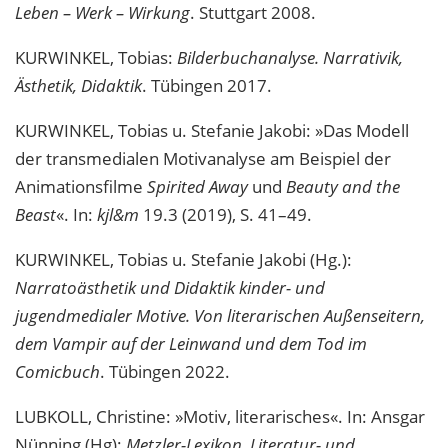
Leben – Werk – Wirkung
. Stuttgart 2008.
KURWINKEL, Tobias:
Bilderbuchanalyse. Narrativik,
Ästhetik, Didaktik
. Tübingen 2017.
KURWINKEL, Tobias u. Stefanie Jakobi: »Das Modell
der transmedialen Motivanalyse am Beispiel der
Animationsfilme
Spirited Away
und
Beauty and the
Beast
«. In:
kjl&m
19.3 (2019), S. 41–49.
KURWINKEL, Tobias u. Stefanie Jakobi (Hg.):
Narratoästhetik und Didaktik kinder- und
jugendmedialer Motive. Von literarischen Außenseitern,
dem Vampir auf der Leinwand und dem Tod im
Comicbuch
. Tübingen 2022.
LUBKOLL, Christine: »Motiv, literarisches«. In: Ansgar
Nünning (Hg):
Metzler-Lexikon. Literatur- und