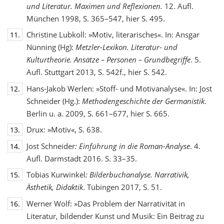
und Literatur. Maximen und Reflexionen.
12. Aufl.
München 1998, S. 365–547, hier S. 495.
Christine Lubkoll: »Motiv, literarisches«. In: Ansgar
11.
Nünning (Hg):
Metzler-Lexikon. Literatur- und
Kulturtheorie. Ansätze – Personen – Grundbegriffe
. 5.
Aufl. Stuttgart 2013, S. 542f., hier S. 542.
Hans-Jakob Werlen: »Stoff- und Motivanalyse«. In: Jost
12.
Schneider (Hg.):
Methodengeschichte
der Germanistik
.
Berlin u. a. 2009, S. 661–677, hier S. 665.
Drux: »Motiv«, S. 638.
13.
Jost Schneider
: Einführung in die Roman-Analyse
. 4.
14.
Aufl. Darmstadt 2016. S. 33–35.
Tobias Kurwinkel
: Bilderbuchanalyse. Narrativik,
15.
Ästhetik, Didaktik
. Tübingen 2017, S. 51.
Werner Wolf: »Das Problem der Narrativität in
16.
Literatur, bildender Kunst und Musik: Ein Beitrag zu