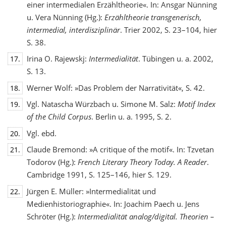
einer intermedialen Erzähltheorie«. In: Ansgar Nünning
u. Vera Nünning (Hg.):
Erzähltheorie transgenerisch,
intermedial, interdisziplinär
. Trier 2002, S. 23–104, hier
S. 38.
Irina O. Rajewskj:
Intermedialität
. Tübingen u. a. 2002,
17.
S. 13.
Werner Wolf: »Das Problem der Narrativität«, S. 42.
18.
Vgl. Natascha Würzbach u. Simone M. Salz:
Motif Index
19.
of the Child Corpus
. Berlin u. a. 1995, S. 2.
Vgl. ebd.
20.
Claude Bremond: »A critique of the motif«. In: Tzvetan
21.
Todorov (Hg.):
French Literary Theory Today. A Reader
.
Cambridge 1991, S. 125–146, hier S. 129.
Jürgen E. Müller: »Intermedialität und
22.
Medienhistoriographie«. In: Joachim Paech u. Jens
Schröter (Hg.):
Intermedialität analog/digital. Theorien –