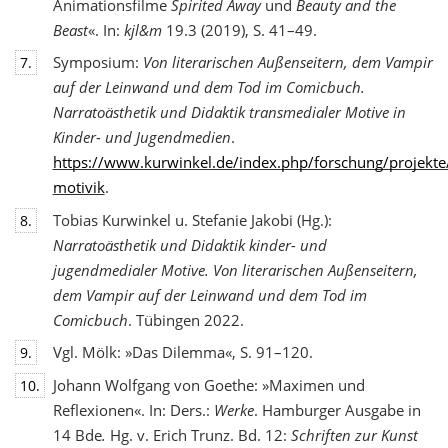
Animationsfilme
Spirited Away
und
Beauty and the
Beast
«. In:
kjl&m
19.3 (2019), S. 41–49.
Symposium:
Von literarischen Außenseitern, dem Vampir
7.
auf der Leinwand und dem Tod
im Comicbuch.
Narratoästhetik und Didaktik transmedialer Motive in
Kinder- und Jugendmedien
.
https://www.kurwinkel.de/index.php/forschung/projekte
motivik
.
Tobias Kurwinkel u. Stefanie Jakobi (Hg.):
8.
Narratoästhetik und Didaktik kinder- und
jugend
medialer Motive. Von literarischen Außenseitern,
dem Vampir auf der Leinwand und dem Tod im
Comicbuch
. Tübingen 2022.
Vgl. Mölk: »Das Dilemma«, S. 91–120.
9.
Johann Wolfgang von Goethe: »Maximen und
10.
Reflexionen«. In: Ders.:
Werke
. Hamburger Ausgabe in
14 Bde
.
Hg. v. Erich Trunz. Bd. 12:
Schriften zur Kunst