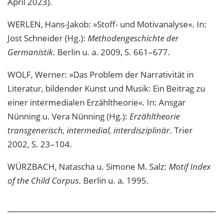
April 2023).
WERLEN, Hans-Jakob: »Stoff- und Motivanalyse«. In:
Jost Schneider (Hg.):
Methodengeschichte der
Germanistik
. Berlin u. a. 2009, S. 661–677.
WOLF, Werner: »Das Problem der Narrativität in
Literatur, bildender Kunst und Musik: Ein Beitrag zu
einer intermedialen Erzähltheorie«. In: Ansgar
Nünning u. Vera Nünning (Hg.):
Erzähltheorie
transgenerisch, intermedial, interdisziplinär
. Trier
2002, S. 23–104.
WÜRZBACH, Natascha u. Simone M. Salz:
Motif Index
of the Child Corpus
. Berlin u. a. 1995.