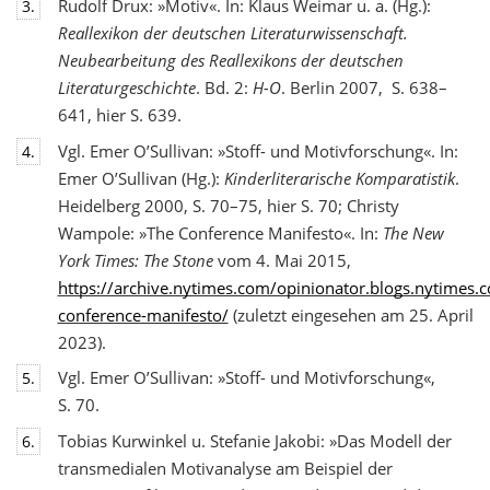
Rudolf Drux: »Motiv«. In: Klaus Weimar u. a. (Hg.):
3.
Reallexikon der deutschen Literaturwis
senschaft.
Neubearbeitung des Reallexikons der deutschen
Literaturgeschichte
. Bd. 2:
H-O
. Berlin 2007, S. 638–
641, hier S. 639.
Vgl. Emer O’Sullivan: »Stoff- und Motivforschung«. In:
4.
Emer O’Sullivan (Hg.):
Kinderliterarische Komparatistik
.
Heidelberg 2000, S. 70–75, hier S. 70; Christy
Wampole: »The Conference Manifesto«. In:
The New
York Times: The Stone
vom 4. Mai 2015,
https://archive.nytimes.com/opinionator.blogs.nytimes
conference-manifesto/
(zuletzt eingesehen am 25. April
2023).
Vgl. Emer O’Sullivan: »Stoff- und Motivforschung«,
5.
S. 70.
Tobias Kurwinkel u. Stefanie Jakobi: »Das Modell der
6.
transmedialen Motivanalyse am Beispiel der