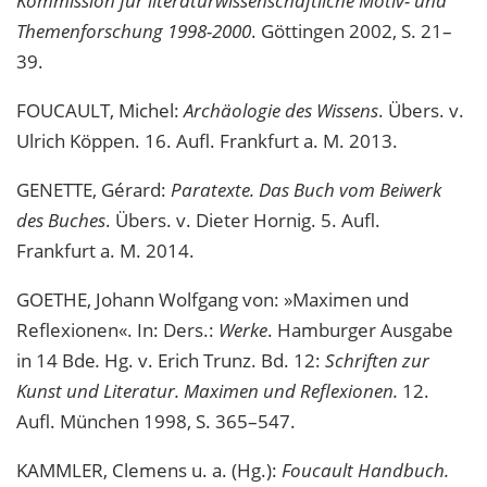
Kommission für literaturwissenschaftliche Motiv- und
Themenforschung 1998-2000
. Göttingen 2002, S. 21–
39.
FOUCAULT, Michel:
Archäologie des Wissens
. Übers. v.
Ulrich Köppen. 16. Aufl. Frankfurt a. M. 2013.
GENETTE, Gérard:
Paratexte. Das Buch vom Beiwerk
des Buches
. Übers. v. Dieter Hornig. 5. Aufl.
Frankfurt a. M. 2014.
GOETHE, Johann Wolfgang von: »Maximen und
Reflexionen«. In: Ders.:
Werke
. Hamburger Ausgabe
in 14 Bde
.
Hg. v. Erich Trunz. Bd. 12:
Schriften zur
Kunst und Literatur. Maximen und Reflexionen.
12.
Aufl. München 1998, S. 365–547.
KAMMLER, Clemens u. a. (Hg.):
Foucault Handbuch.