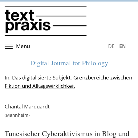
Skip
to
main
content
Toggle menu visibility
Menu
DEUTSCH
ENGLIS
Digital Journal for Philology
In:
Das digitalisierte Subjekt. Grenzbereiche zwischen
Fiktion und Alltagswirklichkeit
Chantal
Marquardt
Mannheim
Tunesischer Cyberaktivismus in Blog und