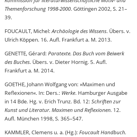
Kommission für literaturwissenschaftliche Motiv- und
Themenforschung 1998-2000
. Göttingen 2002, S. 21–
39.
FOUCAULT, Michel:
Archäologie des Wissens
. Übers. v.
Ulrich Köppen. 16. Aufl. Frankfurt a. M. 2013.
GENETTE, Gérard:
Paratexte. Das Buch vom Beiwerk
des Buches
. Übers. v. Dieter Hornig. 5. Aufl.
Frankfurt a. M. 2014.
GOETHE, Johann Wolfgang von: »Maximen und
Reflexionen«. In: Ders.:
Werke
. Hamburger Ausgabe
in 14 Bde
.
Hg. v. Erich Trunz. Bd. 12:
Schriften zur
Kunst und Literatur. Maximen und Reflexionen.
12.
Aufl. München 1998, S. 365–547.
KAMMLER, Clemens u. a. (Hg.):
Foucault Handbuch.