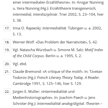
einer intermedialen Erzähltheorie«. In: Ansgar Nünning
u. Vera Nünning (Hg.):
Erzähltheorie transgenerisch,
intermedial, interdisziplinär
. Trier 2002, S. 23–104, hier
S. 38.
Irina O. Rajewskj:
Intermedialität
. Tübingen u. a. 2002,
17.
S. 13.
Werner Wolf: »Das Problem der Narrativität«, S. 42.
18.
Vgl. Natascha Würzbach u. Simone M. Salz:
Motif Index
19.
of the Child Corpus
. Berlin u. a. 1995, S. 2.
Vgl. ebd.
20.
Claude Bremond: »A critique of the motif«. In: Tzvetan
21.
Todorov (Hg.):
French Literary Theory Today. A Reader
.
Cambridge 1991, S. 125–146, hier S. 129.
Jürgen E. Müller: »Intermedialität und
22.
Medienhistoriographie«. In: Joachim Paech u. Jens
Schröter (Hg.):
Intermedialität analog/digital. Theorien –