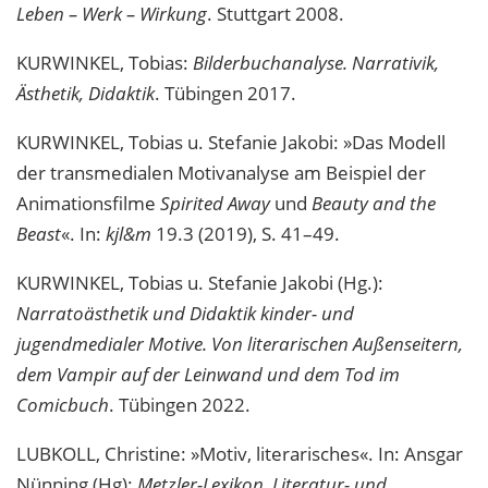
Leben – Werk – Wirkung
. Stuttgart 2008.
KURWINKEL, Tobias:
Bilderbuchanalyse. Narrativik,
Ästhetik, Didaktik
. Tübingen 2017.
KURWINKEL, Tobias u. Stefanie Jakobi: »Das Modell
der transmedialen Motivanalyse am Beispiel der
Animationsfilme
Spirited Away
und
Beauty and the
Beast
«. In:
kjl&m
19.3 (2019), S. 41–49.
KURWINKEL, Tobias u. Stefanie Jakobi (Hg.):
Narratoästhetik und Didaktik kinder- und
jugendmedialer Motive. Von literarischen Außenseitern,
dem Vampir auf der Leinwand und dem Tod im
Comicbuch
. Tübingen 2022.
LUBKOLL, Christine: »Motiv, literarisches«. In: Ansgar
Nünning (Hg):
Metzler-Lexikon. Literatur- und