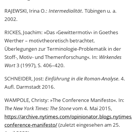
RAJEWSKI, Irina O.:
Intermedialität
. Tübingen u. a.
2002.
RICKES, Joachim: »Das ›Gewittermotiv‹ in Goethes
Werther – motivtheoretisch betrachtet.
Überlegungen zur Terminologie-Problematik in der
Stoff-, Motiv- und Themenforschung«. In:
Wirkendes
Wort
3 (1997), S. 406–420.
SCHNEIDER, Jost:
Einführung in die Roman-Analyse
. 4.
Aufl. Darmstadt 2016.
WAMPOLE, Christy: »The Conference Manifesto«. In:
The New York Times: The Stone
vom 4. Mai 2015,
https://archive.nytimes.com/opinionator.blogs.nytime
conference-manifesto/
(zuletzt eingesehen am 25.