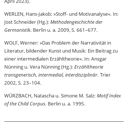
April 2023).
WERLEN, Hans-Jakob: »Stoff- und Motivanalyse«. In:
Jost Schneider (Hg.):
Methodengeschichte der
Germanistik
. Berlin u. a. 2009, S. 661–677.
WOLF, Werner: »Das Problem der Narrativität in
Literatur, bildender Kunst und Musik: Ein Beitrag zu
einer intermedialen Erzähltheorie«. In: Ansgar
Nünning u. Vera Nünning (Hg.):
Erzähltheorie
transgenerisch, intermedial, interdisziplinär
. Trier
2002, S. 23–104.
WÜRZBACH, Natascha u. Simone M. Salz:
Motif Index
of the Child Corpus
. Berlin u. a. 1995.