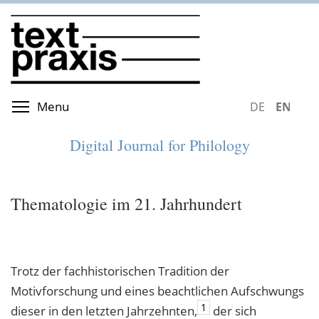
Skip
to
main
content
Toggle menu visibility
Menu
DEUTSCH
ENGLIS
Digital Journal for Philology
Thematologie im 21. Jahrhundert
Trotz der fachhistorischen Tradition der
Motivforschung und eines beachtlichen Aufschwungs
1
dieser in den letzten Jahrzehnten,
der sich