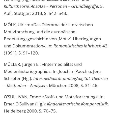
Kulturtheorie. Ansätze – Personen – Grundbegriffe
. 5.
Aufl. Stuttgart 2013, S. 542–543.
MÖLK, Ulrich: »Das Dilemma der literarischen
Motivforschung und die europäische
Bedeutungsgeschichte von ‚Motiv‘. Überlegungen
und Dokumentation«. In:
Romanistisches Jahrbuch
42
(1991), S. 91–120.
MÜLLER, Jürgen E.: »Intermedialität und
Medienhistoriographie«. In: Joachim Paech u. Jens
Schröter (Hg.):
Intermedialität analog/digital. Theorien
– Methoden – Analysen
. München 2008, S. 31–46.
O’SULLIVAN, Emer: »Stoff- und Motivforschung«. In:
Emer O’Sullivan (Hg.):
Kinderliterarische Komparatistik
.
Heidelberg 2000, S. 70–75.