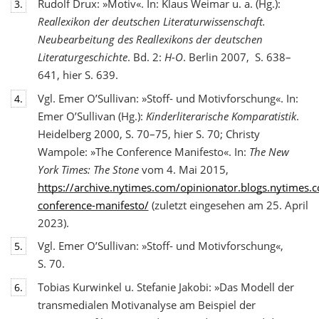
Rudolf Drux: »Motiv«. In: Klaus Weimar u. a. (Hg.):
3.
Reallexikon der deutschen Literaturwis
senschaft.
Neubearbeitung des Reallexikons der deutschen
Literaturgeschichte
. Bd. 2:
H-O
. Berlin 2007, S. 638–
641, hier S. 639.
Vgl. Emer O’Sullivan: »Stoff- und Motivforschung«. In:
4.
Emer O’Sullivan (Hg.):
Kinderliterarische Komparatistik
.
Heidelberg 2000, S. 70–75, hier S. 70; Christy
Wampole: »The Conference Manifesto«. In:
The New
York Times: The Stone
vom 4. Mai 2015,
https://archive.nytimes.com/opinionator.blogs.nytimes
conference-manifesto/
(zuletzt eingesehen am 25. April
2023).
Vgl. Emer O’Sullivan: »Stoff- und Motivforschung«,
5.
S. 70.
Tobias Kurwinkel u. Stefanie Jakobi: »Das Modell der
6.
transmedialen Motivanalyse am Beispiel der