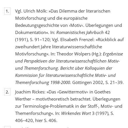
Vgl. Ulrich Mölk: »Das Dilemma der literarischen
1.
Motivforschung und die europäische
Bedeutungsgeschichte von ›Motiv‹. Überlegungen und
Dokumentation«. In:
Romanistisches Jahrbuch
42
(1991), S. 91–120; Vgl. Elisabeth Frenzel: »Rückblick auf
zweihundert Jahre literaturwissenschaftliche
Motivforschung«. In: Theodor Wolpers (Hg.):
Ergebnisse
und Perspektiven der literaturwissenschaftlichen Motiv-
und Themenforschung. Bericht über Kolloquien der
Kommission für literaturwissenschaftliche Motiv- und
Themenforschung 1998-2000
. Göttingen 2002, S. 21–39.
Joachim Rickes: »Das ›Gewittermotiv‹ in Goethes
2.
Werther – motivtheoretisch betrachtet. Überlegungen
zur Terminologie-Problematik in der Stoff-, Motiv- und
Themenforschung«. In:
Wirkendes Wort
3 (1997), S.
406–420, hier S. 406.