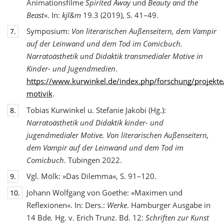
Animationsfilme
Spirited Away
und
Beauty and the
Beast
«. In:
kjl&m
19.3 (2019), S. 41–49.
Symposium:
Von literarischen Außenseitern, dem Vampir
7.
auf der Leinwand und dem Tod
im Comicbuch.
Narratoästhetik und Didaktik transmedialer Motive in
Kinder- und Jugendmedien
.
https://www.kurwinkel.de/index.php/forschung/projekte
motivik
.
Tobias Kurwinkel u. Stefanie Jakobi (Hg.):
8.
Narratoästhetik und Didaktik kinder- und
jugend
medialer Motive. Von literarischen Außenseitern,
dem Vampir auf der Leinwand und dem Tod im
Comicbuch
. Tübingen 2022.
Vgl. Mölk: »Das Dilemma«, S. 91–120.
9.
Johann Wolfgang von Goethe: »Maximen und
10.
Reflexionen«. In: Ders.:
Werke
. Hamburger Ausgabe in
14 Bde
.
Hg. v. Erich Trunz. Bd. 12:
Schriften zur Kunst