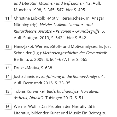
und Literatur. Maximen und Reflexionen.
12. Aufl.
München 1998, S. 365–547, hier S. 495.
Christine Lubkoll: »Motiv, literarisches«. In: Ansgar
11.
Nünning (Hg):
Metzler-Lexikon. Literatur- und
Kulturtheorie. Ansätze – Personen – Grundbegriffe
. 5.
Aufl. Stuttgart 2013, S. 542f., hier S. 542.
Hans-Jakob Werlen: »Stoff- und Motivanalyse«. In: Jost
12.
Schneider (Hg.):
Methodengeschichte
der Germanistik
.
Berlin u. a. 2009, S. 661–677, hier S. 665.
Drux: »Motiv«, S. 638.
13.
Jost Schneider
: Einführung in die Roman-Analyse
. 4.
14.
Aufl. Darmstadt 2016. S. 33–35.
Tobias Kurwinkel
: Bilderbuchanalyse. Narrativik,
15.
Ästhetik, Didaktik
. Tübingen 2017, S. 51.
Werner Wolf: »Das Problem der Narrativität in
16.
Literatur, bildender Kunst und Musik: Ein Beitrag zu