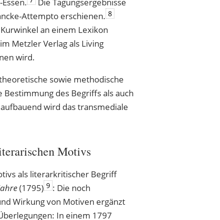
-Essen.
Die Tagungsergebnisse
8
rancke-Attempto erschienen.
s Kurwinkel an einem Lexikon
im Metzler Verlag als Living
nen wird.
e theoretische sowie methodische
e Bestimmung des Begriffs als auch
uf aufbauend wird das transmediale
terarischen Motivs
vs als literarkritischer Begriff
9
jahre
(1795)
: Die noch
nd Wirkung von Motiven ergänzt
 Überlegungen: In einem 1797