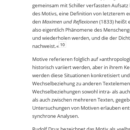
gemeinsam mit Schiller verfassten Aufsatz
des Motivs, eine Definition von letzterem e
den
Maximen und Reflexionen
(1833) heißt 
also eigentlich Phänomene des Menschengei
und wiederholen werden, und die der Dichte
10
nachweist.«
Motive referieren folglich auf »anthropolog
histo­risch variiert werden, aber in ihrem K
werden diese Situationen konkretisiert und
Wechselbeziehung zu anderen Text­elemen
Wechselbeziehungen sowohl intra- als auch 
als auch zwischen mehreren Texten, gegebe
Untersuchungen von Motiven erlauben ent
synchrone Analysen.
Rudolf Drux bezeichnet das Motiv als »selbs