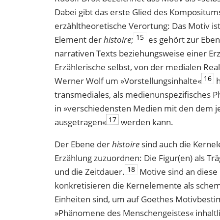
Dabei gibt das erste Glied des Kompositum
erzähltheoretische Verortung: Das Motiv ist
15
Element der
histoire
;
es gehört zur Eben
narrativen Texts beziehungsweise einer Erz
Erzählerische selbst, von der medialen Real
16
Werner Wolf um »Vorstellungsinhalte«
h
transmediales, als medienunspezifisches
in »verschiedensten Medien mit den dem j
17
ausgetragen«
werden kann.
Der Ebene der
histoire
sind auch die Kern
Erzählung zuzuordnen: Die Figur(en) als T
18
und die Zeitdauer.
Motive sind an diese
konkretisieren die Kernelemente als schema
Einheiten sind, um auf Goethes Motivbes
»Phänomene des Menschengeistes« inhaltli