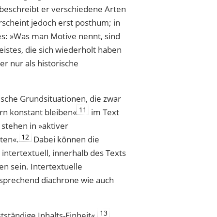
 beschreibt er verschiedene Arten
rscheint jedoch erst posthum; in
es: »Was man Motive nennt, sind
stes, die sich wiederholt haben
r nur als historische
ische Grundsituationen, die zwar
11
ern konstant bleiben«
im Text
 stehen in »aktiver
12
ten«.
Dabei können die
intertextuell, innerhalb des Texts
n sein. Intertextuelle
sprechend diachrone wie auch
13
tständige Inhalts-Einheit«.