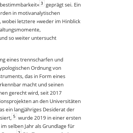
3
nbestimmbarkeit«
geprägt sei. Ein
erden in motivanalytischen
t, wobei letztere »weder im Hinblick
staltungsmomente,
und so weiter untersucht
ng eines trennscharfen und
 typologischen Ordnung von
struments, das in Form eines
erkennbar macht und seinen
en gerecht wird, seit 2017
ionsprojekten an den Universitäten
s ein langjähriges Desiderat der
5
siert,
wurde 2019 in einer ersten
 im selben Jahr als Grundlage für
7