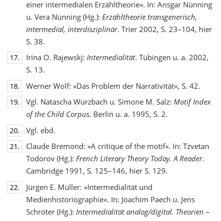
einer intermedialen Erzähltheorie«. In: Ansgar Nünning
u. Vera Nünning (Hg.):
Erzähltheorie transgenerisch,
intermedial, interdisziplinär
. Trier 2002, S. 23–104, hier
S. 38.
Irina O. Rajewskj:
Intermedialität
. Tübingen u. a. 2002,
17.
S. 13.
Werner Wolf: »Das Problem der Narrativität«, S. 42.
18.
Vgl. Natascha Würzbach u. Simone M. Salz:
Motif Index
19.
of the Child Corpus
. Berlin u. a. 1995, S. 2.
Vgl. ebd.
20.
Claude Bremond: »A critique of the motif«. In: Tzvetan
21.
Todorov (Hg.):
French Literary Theory Today. A Reader
.
Cambridge 1991, S. 125–146, hier S. 129.
Jürgen E. Müller: »Intermedialität und
22.
Medienhistoriographie«. In: Joachim Paech u. Jens
Schröter (Hg.):
Intermedialität analog/digital. Theorien –