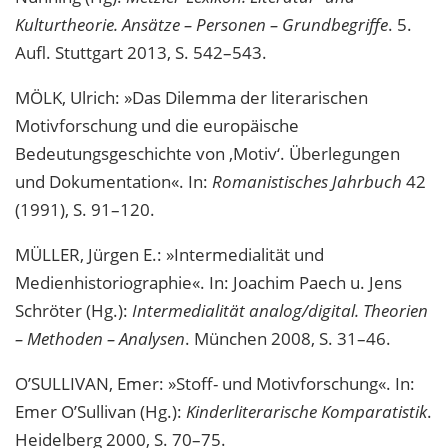
Kulturtheorie. Ansätze – Personen – Grundbegriffe
. 5.
Aufl. Stuttgart 2013, S. 542–543.
MÖLK, Ulrich: »Das Dilemma der literarischen
Motivforschung und die europäische
Bedeutungsgeschichte von ‚Motiv‘. Überlegungen
und Dokumentation«. In:
Romanistisches Jahrbuch
42
(1991), S. 91–120.
MÜLLER, Jürgen E.: »Intermedialität und
Medienhistoriographie«. In: Joachim Paech u. Jens
Schröter (Hg.):
Intermedialität analog/digital. Theorien
– Methoden – Analysen
. München 2008, S. 31–46.
O’SULLIVAN, Emer: »Stoff- und Motivforschung«. In:
Emer O’Sullivan (Hg.):
Kinderliterarische Komparatistik
.
Heidelberg 2000, S. 70–75.