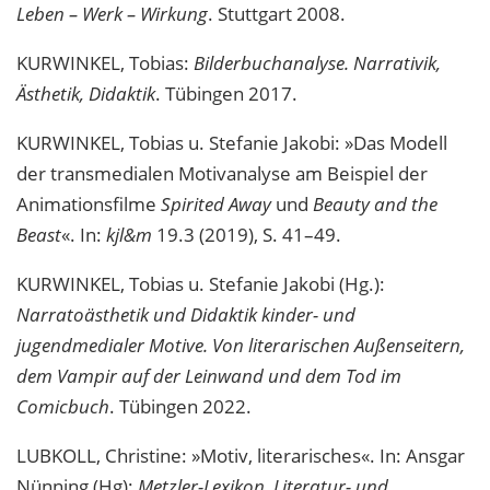
Leben – Werk – Wirkung
. Stuttgart 2008.
KURWINKEL, Tobias:
Bilderbuchanalyse. Narrativik,
Ästhetik, Didaktik
. Tübingen 2017.
KURWINKEL, Tobias u. Stefanie Jakobi: »Das Modell
der transmedialen Motivanalyse am Beispiel der
Animationsfilme
Spirited Away
und
Beauty and the
Beast
«. In:
kjl&m
19.3 (2019), S. 41–49.
KURWINKEL, Tobias u. Stefanie Jakobi (Hg.):
Narratoästhetik und Didaktik kinder- und
jugendmedialer Motive. Von literarischen Außenseitern,
dem Vampir auf der Leinwand und dem Tod im
Comicbuch
. Tübingen 2022.
LUBKOLL, Christine: »Motiv, literarisches«. In: Ansgar
Nünning (Hg):
Metzler-Lexikon. Literatur- und