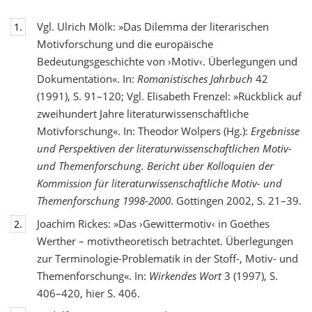
Vgl. Ulrich Mölk: »Das Dilemma der literarischen
1.
Motivforschung und die europäische
Bedeutungsgeschichte von ›Motiv‹. Überlegungen und
Dokumentation«. In:
Romanistisches Jahrbuch
42
(1991), S. 91–120; Vgl. Elisabeth Frenzel: »Rückblick auf
zweihundert Jahre literaturwissenschaftliche
Motivforschung«. In: Theodor Wolpers (Hg.):
Ergebnisse
und Perspektiven der literaturwissenschaftlichen Motiv-
und Themenforschung. Bericht über Kolloquien der
Kommission für literaturwissenschaftliche Motiv- und
Themenforschung 1998-2000
. Göttingen 2002, S. 21–39.
Joachim Rickes: »Das ›Gewittermotiv‹ in Goethes
2.
Werther – motivtheoretisch betrachtet. Überlegungen
zur Terminologie-Problematik in der Stoff-, Motiv- und
Themenforschung«. In:
Wirkendes Wort
3 (1997), S.
406–420, hier S. 406.