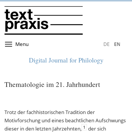
Skip
to
main
content
Toggle menu visibility
Menu
DEUTSCH
ENGLIS
Digital Journal for Philology
Thematologie im 21. Jahrhundert
Trotz der fachhistorischen Tradition der
Motivforschung und eines beachtlichen Aufschwungs
1
dieser in den letzten Jahrzehnten,
der sich