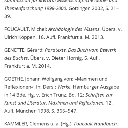
Kommission für literaturwissenschaftliche Motiv- und
Themenforschung 1998-2000
. Göttingen 2002, S. 21–
39.
FOUCAULT, Michel:
Archäologie des Wissens
. Übers. v.
Ulrich Köppen. 16. Aufl. Frankfurt a. M. 2013.
GENETTE, Gérard:
Paratexte. Das Buch vom Beiwerk
des Buches
. Übers. v. Dieter Hornig. 5. Aufl.
Frankfurt a. M. 2014.
GOETHE, Johann Wolfgang von: »Maximen und
Reflexionen«. In: Ders.:
Werke
. Hamburger Ausgabe
in 14 Bde
.
Hg. v. Erich Trunz. Bd. 12:
Schriften zur
Kunst und Literatur. Maximen und Reflexionen.
12.
Aufl. München 1998, S. 365–547.
KAMMLER, Clemens u. a. (Hg.):
Foucault Handbuch.