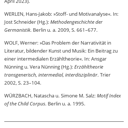
April 2023).
WERLEN, Hans-Jakob: »Stoff- und Motivanalyse«. In:
Jost Schneider (Hg.):
Methodengeschichte der
Germanistik
. Berlin u. a. 2009, S. 661–677.
WOLF, Werner: »Das Problem der Narrativität in
Literatur, bildender Kunst und Musik: Ein Beitrag zu
einer intermedialen Erzähltheorie«. In: Ansgar
Nünning u. Vera Nünning (Hg.):
Erzähltheorie
transgenerisch, intermedial, interdisziplinär
. Trier
2002, S. 23–104.
WÜRZBACH, Natascha u. Simone M. Salz:
Motif Index
of the Child Corpus
. Berlin u. a. 1995.