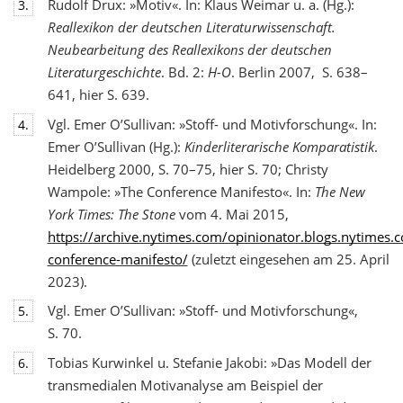
Rudolf Drux: »Motiv«. In: Klaus Weimar u. a. (Hg.):
3.
Reallexikon der deutschen Literaturwis
senschaft.
Neubearbeitung des Reallexikons der deutschen
Literaturgeschichte
. Bd. 2:
H-O
. Berlin 2007, S. 638–
641, hier S. 639.
Vgl. Emer O’Sullivan: »Stoff- und Motivforschung«. In:
4.
Emer O’Sullivan (Hg.):
Kinderliterarische Komparatistik
.
Heidelberg 2000, S. 70–75, hier S. 70; Christy
Wampole: »The Conference Manifesto«. In:
The New
York Times: The Stone
vom 4. Mai 2015,
https://archive.nytimes.com/opinionator.blogs.nytimes
conference-manifesto/
(zuletzt eingesehen am 25. April
2023).
Vgl. Emer O’Sullivan: »Stoff- und Motivforschung«,
5.
S. 70.
Tobias Kurwinkel u. Stefanie Jakobi: »Das Modell der
6.
transmedialen Motivanalyse am Beispiel der