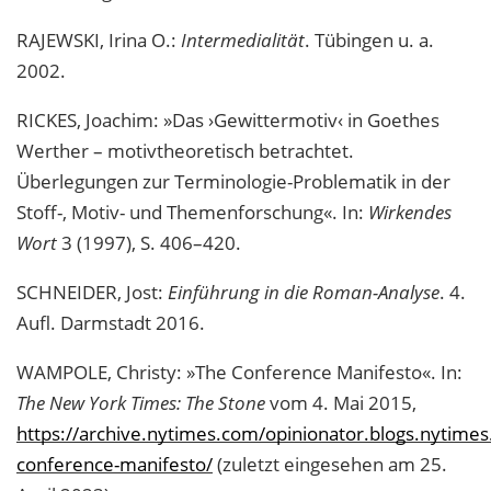
RAJEWSKI, Irina O.:
Intermedialität
. Tübingen u. a.
2002.
RICKES, Joachim: »Das ›Gewittermotiv‹ in Goethes
Werther – motivtheoretisch betrachtet.
Überlegungen zur Terminologie-Problematik in der
Stoff-, Motiv- und Themenforschung«. In:
Wirkendes
Wort
3 (1997), S. 406–420.
SCHNEIDER, Jost:
Einführung in die Roman-Analyse
. 4.
Aufl. Darmstadt 2016.
WAMPOLE, Christy: »The Conference Manifesto«. In:
The New York Times: The Stone
vom 4. Mai 2015,
https://archive.nytimes.com/opinionator.blogs.nytime
conference-manifesto/
(zuletzt eingesehen am 25.