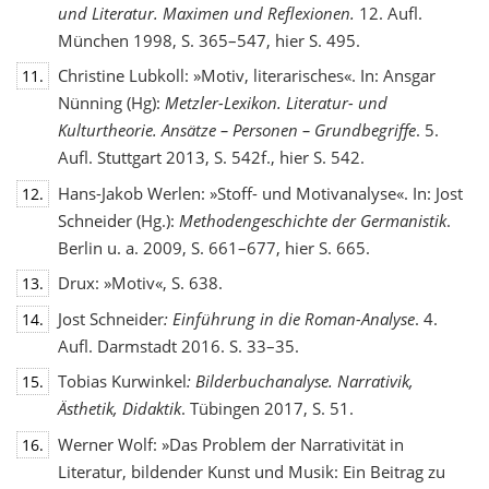
und Literatur. Maximen und Reflexionen.
12. Aufl.
München 1998, S. 365–547, hier S. 495.
Christine Lubkoll: »Motiv, literarisches«. In: Ansgar
11.
Nünning (Hg):
Metzler-Lexikon. Literatur- und
Kulturtheorie. Ansätze – Personen – Grundbegriffe
. 5.
Aufl. Stuttgart 2013, S. 542f., hier S. 542.
Hans-Jakob Werlen: »Stoff- und Motivanalyse«. In: Jost
12.
Schneider (Hg.):
Methodengeschichte
der Germanistik
.
Berlin u. a. 2009, S. 661–677, hier S. 665.
Drux: »Motiv«, S. 638.
13.
Jost Schneider
: Einführung in die Roman-Analyse
. 4.
14.
Aufl. Darmstadt 2016. S. 33–35.
Tobias Kurwinkel
: Bilderbuchanalyse. Narrativik,
15.
Ästhetik, Didaktik
. Tübingen 2017, S. 51.
Werner Wolf: »Das Problem der Narrativität in
16.
Literatur, bildender Kunst und Musik: Ein Beitrag zu