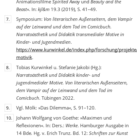
Animationsfilme
Spirited Away
und
Beauty and the
Beast
«. In:
kjl&m
19.3 (2019), S. 41–49.
Symposium:
Von literarischen Außenseitern, dem Vampir
7.
auf der Leinwand und dem Tod
im Comicbuch.
Narratoästhetik und Didaktik transmedialer Motive in
Kinder- und Jugendmedien
.
https://www.kurwinkel.de/index.php/forschung/projekte
motivik
.
Tobias Kurwinkel u. Stefanie Jakobi (Hg.):
8.
Narratoästhetik und Didaktik kinder- und
jugend
medialer Motive. Von literarischen Außenseitern,
dem Vampir auf der Leinwand und dem Tod im
Comicbuch
. Tübingen 2022.
Vgl. Mölk: »Das Dilemma«, S. 91–120.
9.
Johann Wolfgang von Goethe: »Maximen und
10.
Reflexionen«. In: Ders.:
Werke
. Hamburger Ausgabe in
14 Bde
.
Hg. v. Erich Trunz. Bd. 12:
Schriften zur Kunst