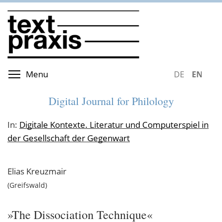
Skip
to
main
content
Toggle menu visibility
Menu
DEUTSCH
ENGLIS
Digital Journal for Philology
In:
Digitale Kontexte. Literatur und Computerspiel in
der Gesellschaft der Gegenwart
Elias
Kreuzmair
Greifswald
»The Dissociation Technique«