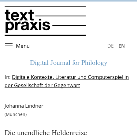
Skip
to
main
content
Toggle menu visibility
Menu
DEUTSCH
ENGLIS
Digital Journal for Philology
In:
Digitale Kontexte. Literatur und Computerspiel in
der Gesellschaft der Gegenwart
Johanna
Lindner
München
Die unendliche Heldenreise