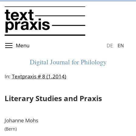
Skip
to
main
content
Toggle menu visibility
Menu
DEUTSCH
ENGLIS
Digital Journal for Philology
In:
Textpraxis # 8 (1.2014)
Literary Studies and Praxis
Johanne
Mohs
Bern