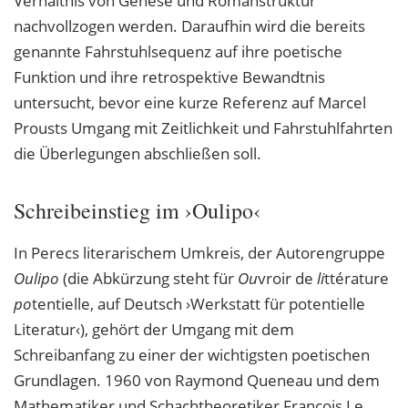
Verhältnis von Genese und Romanstruktur
nachvollzogen werden. Daraufhin wird die bereits
genannte Fahrstuhlsequenz auf ihre poetische
Funktion und ihre retrospektive Bewandtnis
untersucht, bevor eine kurze Referenz auf Marcel
Prousts Umgang mit Zeitlichkeit und Fahrstuhlfahrten
die Überlegungen abschließen soll.
Schreibeinstieg im ›Oulipo‹
In Perecs literarischem Umkreis, der Autorengruppe
Oulipo
(die Abkürzung steht für
Ou
vroir de
li
ttérature
po
tentielle, auf Deutsch ›Werkstatt für potentielle
Literatur‹), gehört der Umgang mit dem
Schreibanfang zu einer der wichtigsten poetischen
Grundlagen. 1960 von Raymond Queneau und dem
Mathematiker und Schachtheoretiker François Le