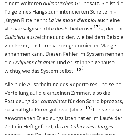
einem weiteren
oulipotischen
Grundsatz. Sie ist die
Folge eines Hangs zum intendierten Scheitern –
Jürgen Ritte nennt
La Vie mode d’emploi
auch eine
17
»Universalgeschichte des Scheiterns«
–, der die
Oulipiens
auszeichnet und der, wie bei dem Beispiel
von Perec, die Form vorprogrammierter Mängel
annehmen kann. Diesen Fehler im System nennen
die
Oulipiens clinamen
und er ist ihnen genauso
18
wichtig wie das System selbst.
Allein die Ausarbeitung des Repertoires und seine
Verteilung auf die einzelnen Zimmer, also die
Festlegung der
contraintes
für den Schreibprozess,
19
beschäftigte Perec gut zwei Jahre.
Für seine so
gewonnenen Erledigungslisten hat er im Laufe der
Zeit ein Heft geführt, das er
Cahier des charges
nannte – auf Deutsch ›Aufgabenheft‹ oder auch,