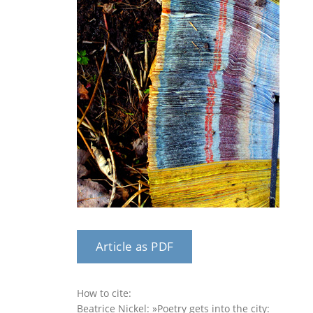
Article as PDF
How to cite:
Beatrice Nickel: »Poetry gets into the city: