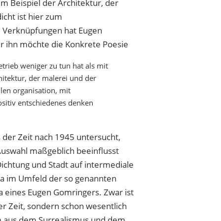
 Beispiel der Architektur, der
icht ist hier zum
e Verknüpfungen hat Eugen
r ihn möchte die Konkrete Poesie
betrieb weniger zu tun hat als mit
itektur, der malerei und der
llen organisation, mit
ositiv entschiedenes denken
 der Zeit nach 1945 untersucht,
 Auswahl maßgeblich beeinflusst
 Dichtung und Stadt auf intermediale
etwa im Umfeld der so genannten
 eines Eugen Gomringers. Zwar ist
er Zeit, sondern schon wesentlich
em aus dem Surrealismus und dem