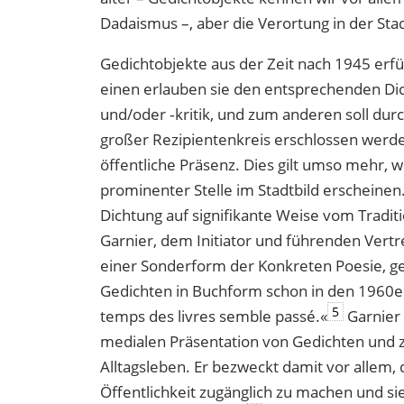
Dadaismus –, aber die Verortung in der Stad
Gedichtobjekte aus der Zeit nach 1945 erf
einen erlauben sie den entsprechenden Dic
und/oder ‐kritik, und zum anderen soll dur
großer Rezipientenkreis erschlossen werde
öffentliche Präsenz. Dies gilt umso mehr, 
prominenter Stelle im Stadtbild erscheinen.
Dichtung auf signifikante Weise vom Tradit
Garnier, dem Initiator und führenden Vert
einer Sonderform der Konkreten Poesie, ge
Gedichten in Buchform schon in den 1960er
5
temps des livres semble passé.«
Garnier f
medialen Präsentation von Gedichten und zi
Alltagsleben. Er bezweckt damit vor allem, 
Öffentlichkeit zugänglich zu machen und si