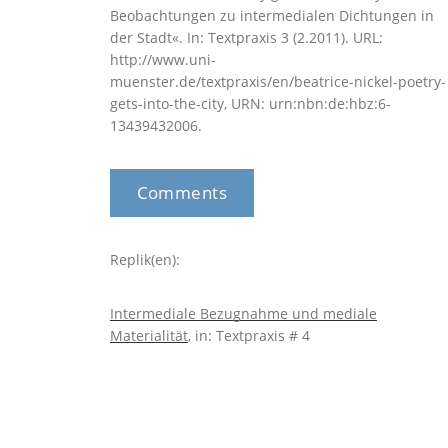
Beobachtungen zu intermedialen Dichtungen in
der Stadt«. In: Textpraxis 3 (2.2011). URL:
http://www.uni-
muenster.de/textpraxis/en/beatrice-nickel-poetry-
gets-into-the-city, URN: urn:nbn:de:hbz:6-
13439432006.
Comments
Replik(en):
Intermediale Bezugnahme und mediale
Materialität
, in: Textpraxis # 4