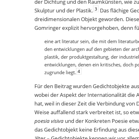
der Dichtung und den Raumkünsten, wie zum
3
Skulptur und der Plastik.
Das flächige Ged
dreidimensionalen Objekt geworden. Dies
Gomringer explizit hervorgehoben, denn fü
eine art literatur sein, die mit dem literatur
den entwicklungen auf den gebieten der arch
plastik, der produktgestaltung, der industrie
entwicklungen, denen ein kritisches, doch p
4
zugrunde liegt.
Für den Beitrag wurden Gedichtobjekte aus
wobei der Aspekt der Internationalität die
hat, weil in dieser Zeit die Verbindung von
Weise auffallend stark verbreitet ist, so 
poesia visiva
und der Konkreten Poesie etwa
das Gedichtobjekt keine Erfindung aus dies
älter – Gedichtobjekte kennen wir vor all