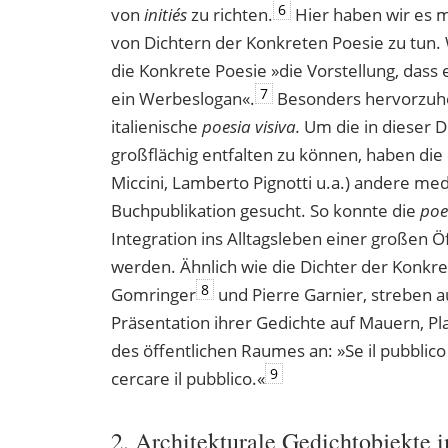
6
von
initiés
zu richten.
Hier haben wir es m
von Dichtern der Konkreten Poesie zu tun. 
die Konkrete Poesie »die Vorstellung, dass 
7
ein Werbeslogan«.
Besonders hervorzuhe
italienische
poesia visiva.
Um die in dieser D
großflächig entfalten zu können, haben di
Miccini, Lamberto Pignotti u.a.) andere me
Buchpublikation gesucht. So konnte die
poe
Integration ins Alltagsleben einer großen Ö
werden. Ähnlich wie die Dichter der Konkre
8
Gomringer
und Pierre Garnier, streben a
Präsentation ihrer Gedichte auf Mauern, 
des öffentlichen Raumes an: »Se il pubblico
9
cercare il pubblico.«
2. Architekturale Gedichtobjekte 