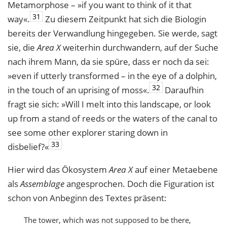
Metamorphose – »if you want to think of it that
31
way«.
Zu diesem Zeitpunkt hat sich die Biologin
bereits der Verwandlung hingegeben. Sie werde, sagt
sie, die
Area X
weiterhin durchwandern, auf der Suche
nach ihrem Mann, da sie spüre, dass er noch da sei:
»even if utterly transformed – in the eye of a dolphin,
32
in the touch of an uprising of moss«.
Daraufhin
fragt sie sich: »Will I melt into this landscape, or look
up from a stand of reeds or the waters of the canal to
see some other explorer staring down in
33
disbelief?«
Hier wird das Ökosystem
Area X
auf einer Metaebene
als
Assemblage
angesprochen. Doch die Figuration ist
schon von Anbeginn des Textes präsent:
The tower, which was not supposed to be there,