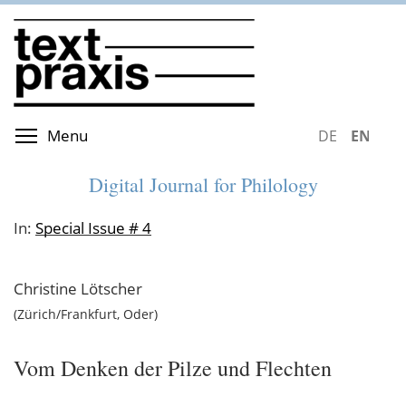
Skip
to
main
content
Toggle menu visibility
Menu
DEUTSCH
ENGLIS
Digital Journal for Philology
In:
Special Issue # 4
Christine
Lötscher
Zürich/Frankfurt, Oder
Vom Denken der Pilze und Flechten