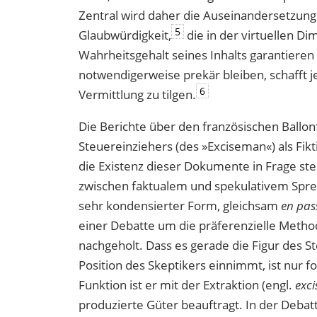
Zentral wird daher die Auseinandersetzun
5
Glaubwürdigkeit,
die in der virtuellen D
Wahrheitsgehalt seines Inhalts garantieren
notwendigerweise prekär bleiben, schafft j
6
Vermittlung zu tilgen.
Die Berichte über den französischen Ballo
Steuereinziehers (des »Exciseman«) als Fik
die Existenz dieser Dokumente in Frage ste
zwischen faktualem und spekulativem Sprec
sehr kondensierter Form, gleichsam
en pas
einer Debatte um die präferenzielle Meth
nachgeholt. Dass es gerade die Figur des St
Position des Skeptikers einnimmt, ist nur fo
Funktion ist er mit der Extraktion (engl.
exci
produzierte Güter beauftragt. In der Debatt