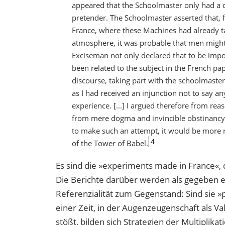
appeared that the Schoolmaster only had a c
pretender. The Schoolmaster asserted that,
France, where these Machines had already t
atmosphere, it was probable that men might
Exciseman not only declared that to be impos
been related to the subject in the French pape
discourse, taking part with the schoolmaster
as I had received an injunction not to say an
experience. [...] I argued therefore from re
from mere dogma and invincible obstinancy.
to make such an attempt, it would be more ri
4
of the Tower of Babel.
Es sind die »experiments made in France«, 
Die Berichte darüber werden als gegeben ei
Referenzialität zum Gegenstand: Sind sie »
einer Zeit, in der Augenzeugenschaft als V
stößt, bilden sich Strategien der Multiplika