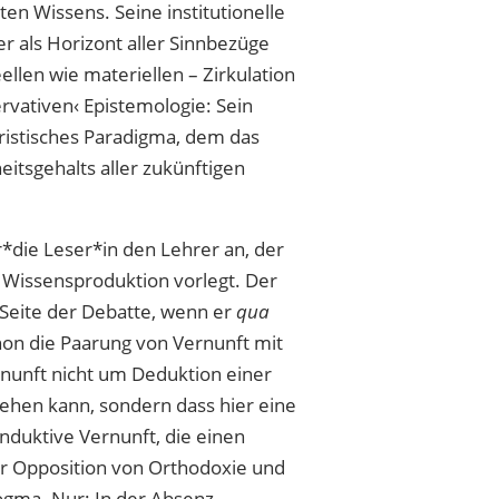
ten Wissens. Seine institutionelle
r als Horizont aller Sinnbezüge
eellen wie materiellen – Zirkulation
ervativen‹ Epistemologie: Sein
ristisches Paradigma, dem das
eitsgehalts aller zukünftigen
r*die Leser*in den Lehrer an, der
 Wissensproduktion vorlegt. Der
e Seite der Debatte, wenn er
qua
chon die Paarung von Vernunft mit
ernunft nicht um Deduktion einer
gehen kann, sondern dass hier eine
induktive Vernunft, die einen
er Opposition von Orthodoxie und
ogma. Nur: In der Absenz