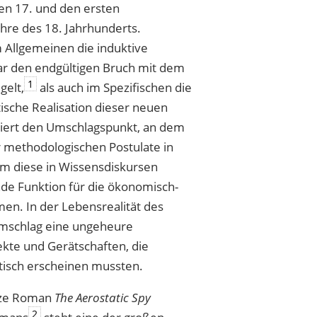
ten 17. und den ersten
ahre des 18. Jahrhunderts.
im Allgemeinen die induktive
ar den endgültigen Bruch mit dem
1
gelt,
als auch im Spezifischen die
ische Realisation dieser neuen
iert den Umschlagspunkt, an dem
r methodologischen Postulate in
em diese in Wissensdiskursen
nde Funktion für die ökonomisch-
men. In der Lebensrealität des
Umschlag eine ungeheure
ekte und Gerätschaften, die
astisch erscheinen mussten.
rze Roman
The Aerostatic Spy
2