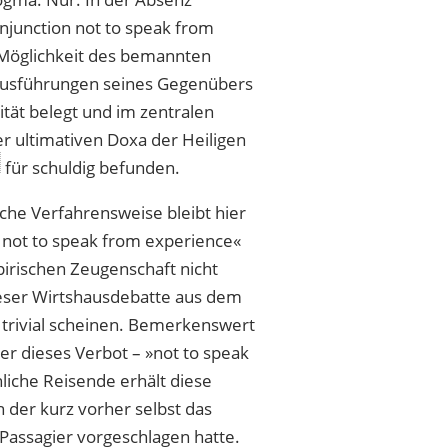
injunction not to speak from
r Möglichkeit des bemannten
 Ausführungen seines Gegenübers
lität belegt und im zentralen
r ultimativen Doxa der Heiligen
für schuldig befunden.
che Verfahrensweise bleibt hier
n not to speak from experience«
pirischen Zeugenschaft nicht
ieser Wirtshausdebatte aus dem
trivial scheinen. Bemerkenswert
wer dieses Verbot –
«
not to speak
liche Reisende erhält diese
 der kurz vorher selbst das
Passagier vorgeschlagen hatte.