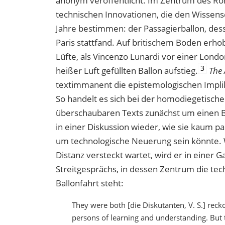
anonym veröffentlicht. Im Zentrum des R
technischen Innovationen, die den Wissens
Jahre bestimmen: der Passagierballon, des
Paris stattfand. Auf britischem Boden erhob 
Lüfte, als Vincenzo Lunardi vor einer Lo
3
heißer Luft gefüllten Ballon aufstieg.
The 
textimmanent die epistemologischen Implik
So handelt es sich bei der homodiegetische
überschaubaren Texts zunächst um einen Bal
in einer Diskussion wieder, wie sie kaum p
um technologische Neuerung sein könnte. 
Distanz versteckt wartet, wird er in einer 
Streitgesprächs, in dessen Zentrum die tec
Ballonfahrt steht:
They were both [die Diskutanten, V. S.] rec
persons of learning and understanding. But to 