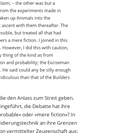
laim; – the other was but a
 from the experiments made in
aken up Animals into the
 ascent with them thereafter. The
sible, but treated all that had
rs a mere fiction. I joined in this
. However, I did this with caution,
y thing of the kind as from
ason and probability; the Exciseman
 He said could any be silly enough
diculous than that of the Builders
die den Anlass zum Streit geben.
ngeführt, die Debatte hat ihre
probable« oder »mere fiction«? In
alidierungstechnik an ihre Grenzen
tion vermittelter Zeugenschaft aus: