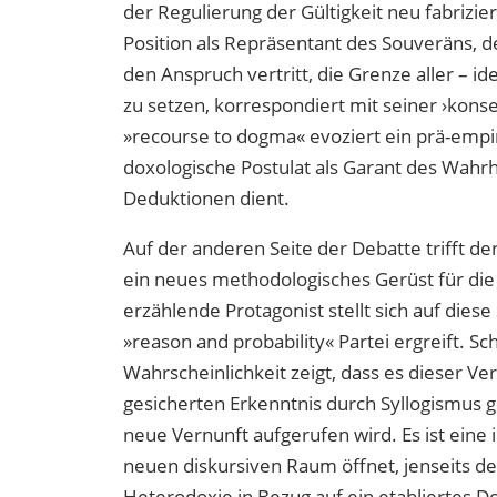
der Regulierung der Gültigkeit neu fabrizier
Position als Repräsentant des Souveräns, de
den Anspruch vertritt, die Grenze aller – id
zu setzen, korrespondiert mit seiner ›kons
»recourse to dogma« evoziert ein prä-empi
doxologische Postulat als Garant des Wahrh
Deduktionen dient.
Auf der anderen Seite der Debatte trifft de
ein neues methodologisches Gerüst für die
erzählende Protagonist stellt sich auf dies
»reason and probability« Partei ergreift. S
Wahrscheinlichkeit zeigt, dass es dieser V
gesicherten Erkenntnis durch Syllogismus ­
neue Vernunft aufgerufen wird. Es ist eine 
neuen diskursiven Raum öffnet, jenseits d
Heterodoxie in Bezug auf ein etabliertes D