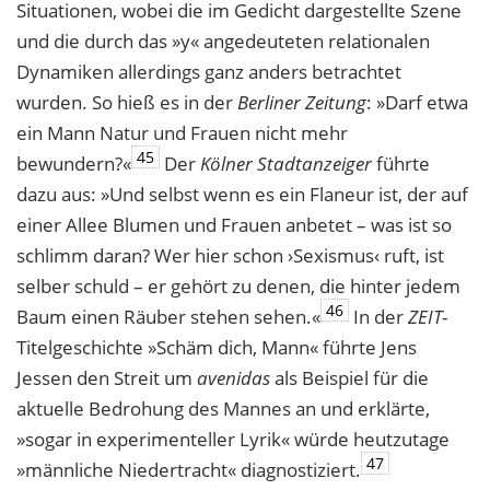
Situationen, wobei die im Gedicht dargestellte Szene
und die durch das »y« angedeuteten relationalen
Dynamiken allerdings ganz anders betrachtet
wurden. So hieß es in der
Berliner Zeitung
: »Darf etwa
ein Mann Natur und Frauen nicht mehr
45
bewundern?«
Der
Kölner Stadtanzeiger
führte
dazu aus: »Und selbst wenn es ein Flaneur ist, der auf
einer Allee Blumen und Frauen anbetet – was ist so
schlimm daran? Wer hier schon ›Sexismus‹ ruft, ist
selber schuld – er gehört zu denen, die hinter jedem
46
Baum einen Räuber stehen sehen.«
In der
ZEIT
-
Titelgeschichte »Schäm dich, Mann« führte Jens
Jessen den Streit um
avenidas
als Beispiel für die
aktuelle Bedrohung des Mannes an und erklärte,
»sogar in experimenteller Lyrik« würde heutzutage
47
»männliche Niedertracht« diagnostiziert.