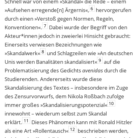
Schnell war von einem »Skandal« die Rede – einem
6
»Aufsehen erregende[n] Ärgernis«,
hervorgerufen
durch einen »Verstoß gegen Normen, Regeln,
7
Konventionen«.
Dabei wurde der Begriff von den
Akteur*innen jedoch in zweierlei Hinsicht gebraucht:
Einerseits verwiesen Bezeichnungen wie
8
»Skandalwerk«
und Schlagzeilen wie »An deutschen
9
Unis werden Banalitäten skandalisiert«
auf die
Problematisierung des Gedichts
ave
ni
das
durch die
Studierenden. Andererseits wurde diese
Skandalisierung des Textes – insbesondere im Zuge
des Zensurvorwurfs, dem Nikola Roßbach zufolge
10
immer großes »Skandalisierungspotenzial«
innewohnt – wiederum selbst zum Skandal
11
erklärt.
Dieses Phänomen kann mit Ronald Hitzler
12
als eine Art »Rollentausch«
beschrieben werden,