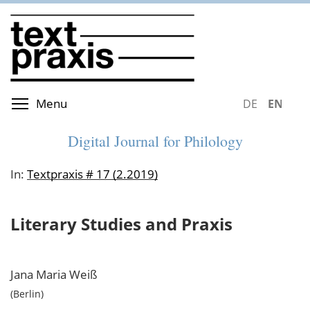
Skip
to
main
content
Toggle menu visibility
Menu
DEUTSCH
ENGLIS
Digital Journal for Philology
In:
Textpraxis # 17 (2.2019)
Literary Studies and Praxis
Jana Maria
Weiß
Berlin