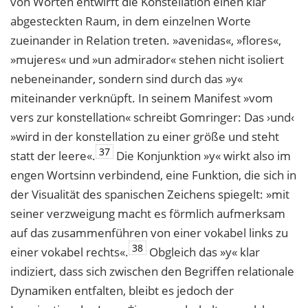
von Worten entwirft die Konstellation einen klar
abgesteckten Raum, in dem einzelnen Worte
zueinander in Relation treten. »avenidas«, »flores«,
»mujeres« und »un admirador« stehen nicht isoliert
nebeneinander, sondern sind durch das »y«
miteinander verknüpft. In seinem Manifest »vom
vers zur konstellation« schreibt Gomringer: Das ›und‹
»wird in der konstellation zu einer größe und steht
37
statt der leere«.
Die Konjunktion »y« wirkt also im
engen Wortsinn verbindend, eine Funktion, die sich in
der Visualität des spanischen Zeichens spiegelt: »mit
seiner verzweigung macht es förmlich aufmerksam
auf das zusammenführen von einer vokabel links zu
38
einer vokabel rechts«.
Obgleich das »y« klar
indiziert, dass sich zwischen den Begriffen relationale
Dynamiken entfalten, bleibt es jedoch der