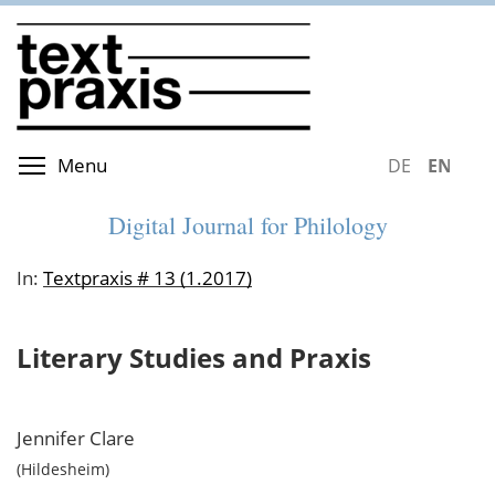
Skip
to
main
content
Toggle menu visibility
Menu
DEUTSCH
ENGLIS
Digital Journal for Philology
In:
Textpraxis # 13 (1.2017)
Literary Studies and Praxis
Jennifer
Clare
Hildesheim