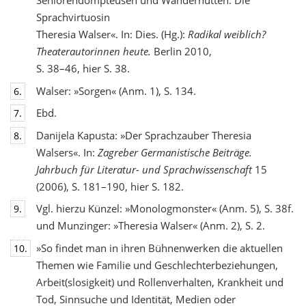
Seniorendompteusen und Wandernutten. Die
Sprachvirtuosin
Theresia Walser«. In: Dies. (Hg.):
Radikal weiblich?
Theaterautorinnen heute.
Berlin 2010,
S. 38–46, hier S. 38.
Walser: »Sorgen« (Anm. 1), S. 134.
6.
Ebd.
7.
Danijela Kapusta: »Der Sprachzauber Theresia
8.
Walsers«. In:
Zagreber Germanistische Beiträge.
Jahrbuch für Literatur- und Sprachwissenschaft
15
(2006), S. 181–190, hier S. 182.
Vgl. hierzu Künzel: »Monologmonster« (Anm. 5), S. 38f.
9.
und Munzinger: »Theresia Walser« (Anm. 2), S. 2.
»So findet man in ihren Bühnenwerken die aktuellen
10.
Themen wie Familie und Geschlechterbeziehungen,
Arbeit(slosigkeit) und Rollenverhalten, Krankheit und
Tod, Sinnsuche und Identität, Medien oder