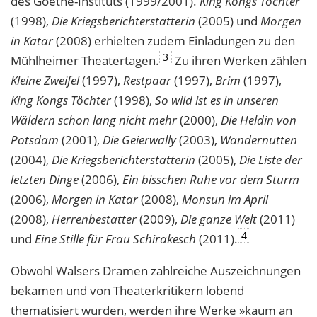
des Goethe-Instituts (1999/2001).
King Kongs Töchter
(1998),
Die Kriegsberichterstatterin
(2005) und
Morgen
in Katar
(2008) erhielten zudem Einladungen zu den
3
Mühlheimer Theatertagen.
Zu ihren Werken zählen
Kleine Zweifel
(1997),
Restpaar
(1997),
Brim
(1997),
King Kongs Töchter
(1998),
So wild ist es in unseren
Wäldern schon lang nicht mehr
(2000),
Die Heldin von
Potsdam
(2001),
Die Geierwally
(2003),
Wandernutten
(2004),
Die Kriegsberichterstatterin
(2005),
Die Liste der
letzten Dinge
(2006),
Ein bisschen Ruhe vor dem Sturm
(2006),
Morgen in Katar
(2008),
Monsun im April
(2008),
Herrenbestatter
(2009),
Die ganze Welt
(2011)
4
und
Eine Stille für Frau Schirakesch
(2011).
Obwohl Walsers Dramen zahlreiche Auszeichnungen
bekamen und von Theaterkritikern lobend
thematisiert wurden, werden ihre Werke »kaum an