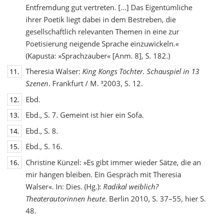
Entfremdung gut vertreten. […] Das Eigentümliche
ihrer Poetik liegt dabei in dem Bestreben, die
gesellschaftlich relevanten Themen in eine zur
Poetisierung neigende Sprache einzuwickeln.«
(Kapusta: »Sprachzauber« [Anm. 8], S. 182.)
Theresia Walser:
King Kongs Töchter. Schauspiel in 13
11.
Szenen
. Frankfurt / M. ³2003, S. 12.
Ebd.
12.
Ebd., S. 7. Gemeint ist hier ein Sofa.
13.
Ebd., S. 8.
14.
Ebd., S. 16.
15.
Christine Künzel: »Es gibt immer wieder Sätze, die an
16.
mir hängen bleiben. Ein Gespräch mit Theresia
Walser«. In: Dies. (Hg.):
Radikal weiblich?
Theaterautorinnen heute
. Berlin 2010, S. 37–55, hier S.
48.