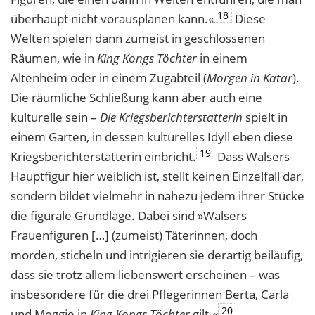
18
überhaupt nicht vorausplanen kann.«
Diese
Welten spielen dann zumeist in geschlossenen
Räumen, wie in
King Kongs Töchter
in einem
Altenheim oder in einem Zugabteil (
Morgen in Katar
).
Die räumliche Schließung kann aber auch eine
kulturelle sein –
Die Kriegsberichterstatterin
spielt in
einem Garten, in dessen kulturelles Idyll eben diese
19
Kriegsberichterstatterin einbricht.
Dass Walsers
Hauptfigur hier weiblich ist, stellt keinen Einzelfall dar,
sondern bildet vielmehr in nahezu jedem ihrer Stücke
die figurale Grundlage. Dabei sind »Walsers
Frauenfiguren […] (zumeist) Täterinnen, doch
morden, sticheln und intrigieren sie derartig beiläufig,
dass sie trotz allem liebenswert erscheinen – was
insbesondere für die drei Pflegerinnen Berta, Carla
20
und Meggie in
King Kongs Töchter
gilt.«