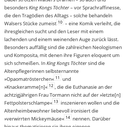
besonders
King Kongs Töchter
– vor Sprachraffinesse,
die den Tragödien des Alltags – solche behandeln
10
Walsers Stücke zumeist
– eine Komik verleiht, die
ihresgleichen sucht und den Leser mit einem
lachenden und einem weinenden Auge zurück lässt.
Besonders auffällig sind die zahlreichen Neologismen
und Komposita, mit denen ihre Figuren eloquent um
sich schmeißen. In
King Kongs Töchter
sind die
Altenpflegerinnen selbsternannte
11
»Opaomatrösterchen«
und
12
»Knackeramme[n]«
, die die Euthanasie an der
achtzigjährigen Frau Tormann nicht auf der »letzte[n]
13
Fettpolsterschlampe«
inszenieren wollen und die
Altenheimbewohner liebevoll ironisiert die
14
»verwirrten Mickeymäuse«
nennen. Darüber
hinaus thematisieren sie ihren eigenen