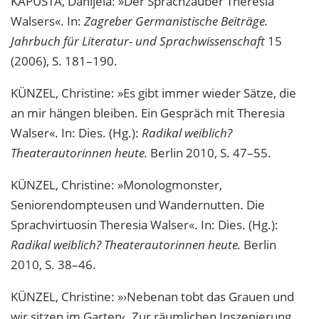
KAPUSTA
, Danijela: »Der Sprachzauber Theresia
Walsers«. In:
Zagreber Germanistische Beiträge.
Jahrbuch für Literatur- und Sprachwissenschaft
15
(2006), S. 181–190.
KÜNZEL, Christine: »Es gibt immer wieder Sätze, die
an mir hängen bleiben. Ein Gespräch mit Theresia
Walser«. In: Dies. (Hg.):
Radikal weiblich?
Theaterautorinnen heute.
Berlin 2010, S. 47–55.
KÜNZEL, Christine: »Monologmonster,
Seniorendompteusen und Wandernutten. Die
Sprachvirtuosin Theresia Walser«. In: Dies. (Hg.):
Radikal weiblich? Theaterautorinnen heute.
Berlin
2010, S. 38–46.
KÜNZEL, Christine: »›Nebenan tobt das Grauen und
wir sitzen im Garten‹. Zur räumlichen Inszenierung