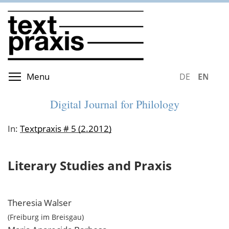
Skip
to
main
content
Toggle menu visibility
Menu
DEUTSCH
ENGLIS
Digital Journal for Philology
In:
Textpraxis # 5 (2.2012)
Literary Studies and Praxis
Theresia
Walser
Freiburg im Breisgau