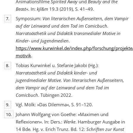
Animationsfilme
Spirited Away
und
Beauty and the
Beast
«. In:
kjl&m
19.3 (2019), S. 41–49.
Symposium:
Von literarischen Außenseitern, dem Vampir
7.
auf der Leinwand und dem Tod
im Comicbuch.
Narratoästhetik und Didaktik transmedialer Motive in
Kinder- und Jugendmedien
.
https://www.kurwinkel.de/index.php/forschung/projekte
motivik
.
Tobias Kurwinkel u. Stefanie Jakobi (Hg.):
8.
Narratoästhetik und Didaktik kinder- und
jugend
medialer Motive. Von literarischen Außenseitern,
dem Vampir auf der Leinwand und dem Tod im
Comicbuch
. Tübingen 2022.
Vgl. Mölk: »Das Dilemma«, S. 91–120.
9.
Johann Wolfgang von Goethe: »Maximen und
10.
Reflexionen«. In: Ders.:
Werke
. Hamburger Ausgabe in
14 Bde
.
Hg. v. Erich Trunz. Bd. 12:
Schriften zur Kunst