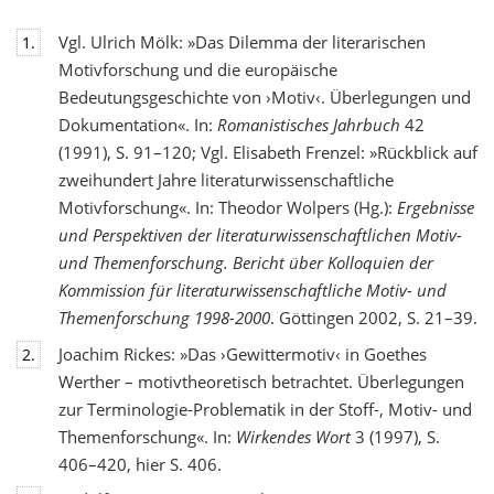
Vgl. Ulrich Mölk: »Das Dilemma der literarischen
1.
Motivforschung und die europäische
Bedeutungsgeschichte von ›Motiv‹. Überlegungen und
Dokumentation«. In:
Romanistisches Jahrbuch
42
(1991), S. 91–120; Vgl. Elisabeth Frenzel: »Rückblick auf
zweihundert Jahre literaturwissenschaftliche
Motivforschung«. In: Theodor Wolpers (Hg.):
Ergebnisse
und Perspektiven der literaturwissenschaftlichen Motiv-
und Themenforschung. Bericht über Kolloquien der
Kommission für literaturwissenschaftliche Motiv- und
Themenforschung 1998-2000
. Göttingen 2002, S. 21–39.
Joachim Rickes: »Das ›Gewittermotiv‹ in Goethes
2.
Werther – motivtheoretisch betrachtet. Überlegungen
zur Terminologie-Problematik in der Stoff-, Motiv- und
Themenforschung«. In:
Wirkendes Wort
3 (1997), S.
406–420, hier S. 406.