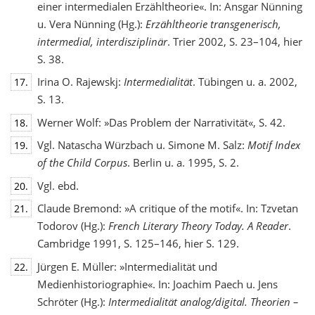
einer intermedialen Erzähltheorie«. In: Ansgar Nünning
u. Vera Nünning (Hg.):
Erzähltheorie transgenerisch,
intermedial, interdisziplinär
. Trier 2002, S. 23–104, hier
S. 38.
Irina O. Rajewskj:
Intermedialität
. Tübingen u. a. 2002,
17.
S. 13.
Werner Wolf: »Das Problem der Narrativität«, S. 42.
18.
Vgl. Natascha Würzbach u. Simone M. Salz:
Motif Index
19.
of the Child Corpus
. Berlin u. a. 1995, S. 2.
Vgl. ebd.
20.
Claude Bremond: »A critique of the motif«. In: Tzvetan
21.
Todorov (Hg.):
French Literary Theory Today. A Reader
.
Cambridge 1991, S. 125–146, hier S. 129.
Jürgen E. Müller: »Intermedialität und
22.
Medienhistoriographie«. In: Joachim Paech u. Jens
Schröter (Hg.):
Intermedialität analog/digital. Theorien –