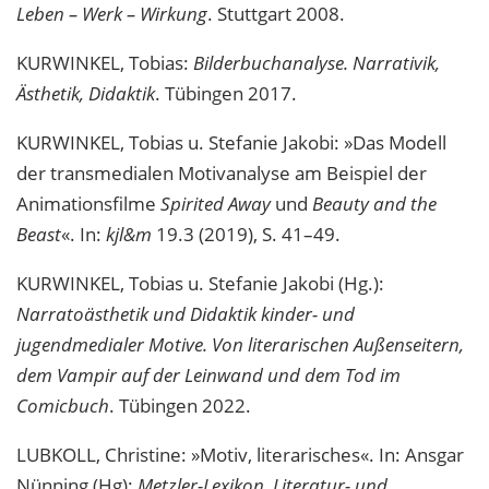
Leben – Werk – Wirkung
. Stuttgart 2008.
KURWINKEL, Tobias:
Bilderbuchanalyse. Narrativik,
Ästhetik, Didaktik
. Tübingen 2017.
KURWINKEL, Tobias u. Stefanie Jakobi: »Das Modell
der transmedialen Motivanalyse am Beispiel der
Animationsfilme
Spirited Away
und
Beauty and the
Beast
«. In:
kjl&m
19.3 (2019), S. 41–49.
KURWINKEL, Tobias u. Stefanie Jakobi (Hg.):
Narratoästhetik und Didaktik kinder- und
jugendmedialer Motive. Von literarischen Außenseitern,
dem Vampir auf der Leinwand und dem Tod im
Comicbuch
. Tübingen 2022.
LUBKOLL, Christine: »Motiv, literarisches«. In: Ansgar
Nünning (Hg):
Metzler-Lexikon. Literatur- und