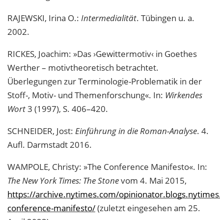
RAJEWSKI, Irina O.:
Intermedialität
. Tübingen u. a.
2002.
RICKES, Joachim: »Das ›Gewittermotiv‹ in Goethes
Werther – motivtheoretisch betrachtet.
Überlegungen zur Terminologie-Problematik in der
Stoff-, Motiv- und Themenforschung«. In:
Wirkendes
Wort
3 (1997), S. 406–420.
SCHNEIDER, Jost:
Einführung in die Roman-Analyse
. 4.
Aufl. Darmstadt 2016.
WAMPOLE, Christy: »The Conference Manifesto«. In:
The New York Times: The Stone
vom 4. Mai 2015,
https://archive.nytimes.com/opinionator.blogs.nytime
conference-manifesto/
(zuletzt eingesehen am 25.