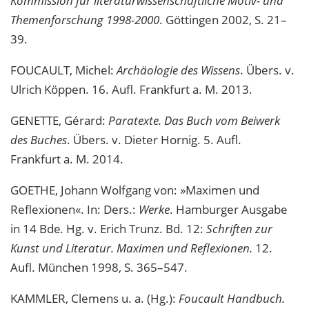
Kommission für literaturwissenschaftliche Motiv- und
Themenforschung 1998-2000
. Göttingen 2002, S. 21–
39.
FOUCAULT, Michel:
Archäologie des Wissens
. Übers. v.
Ulrich Köppen. 16. Aufl. Frankfurt a. M. 2013.
GENETTE, Gérard:
Paratexte. Das Buch vom Beiwerk
des Buches
. Übers. v. Dieter Hornig. 5. Aufl.
Frankfurt a. M. 2014.
GOETHE, Johann Wolfgang von: »Maximen und
Reflexionen«. In: Ders.:
Werke
. Hamburger Ausgabe
in 14 Bde
.
Hg. v. Erich Trunz. Bd. 12:
Schriften zur
Kunst und Literatur. Maximen und Reflexionen.
12.
Aufl. München 1998, S. 365–547.
KAMMLER, Clemens u. a. (Hg.):
Foucault Handbuch.