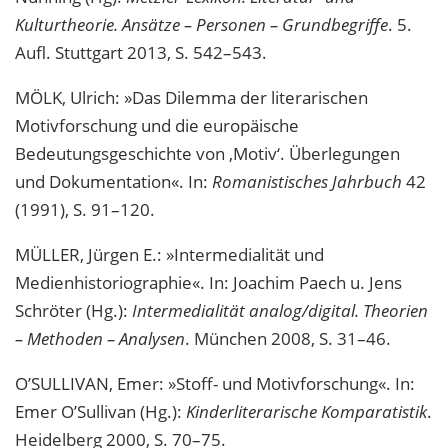
Kulturtheorie. Ansätze – Personen – Grundbegriffe
. 5.
Aufl. Stuttgart 2013, S. 542–543.
MÖLK, Ulrich: »Das Dilemma der literarischen
Motivforschung und die europäische
Bedeutungsgeschichte von ‚Motiv‘. Überlegungen
und Dokumentation«. In:
Romanistisches Jahrbuch
42
(1991), S. 91–120.
MÜLLER, Jürgen E.: »Intermedialität und
Medienhistoriographie«. In: Joachim Paech u. Jens
Schröter (Hg.):
Intermedialität analog/digital. Theorien
– Methoden – Analysen
. München 2008, S. 31–46.
O’SULLIVAN, Emer: »Stoff- und Motivforschung«. In:
Emer O’Sullivan (Hg.):
Kinderliterarische Komparatistik
.
Heidelberg 2000, S. 70–75.