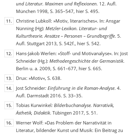
und Literatur. Maximen und Reflexionen.
12. Aufl.
München 1998, S. 365–547, hier S. 495.
Christine Lubkoll: »Motiv, literarisches«. In: Ansgar
11.
Nünning (Hg):
Metzler-Lexikon. Literatur- und
Kulturtheorie. Ansätze – Personen – Grundbegriffe
. 5.
Aufl. Stuttgart 2013, S. 542f., hier S. 542.
Hans-Jakob Werlen: »Stoff- und Motivanalyse«. In: Jost
12.
Schneider (Hg.):
Methodengeschichte
der Germanistik
.
Berlin u. a. 2009, S. 661–677, hier S. 665.
Drux: »Motiv«, S. 638.
13.
Jost Schneider
: Einführung in die Roman-Analyse
. 4.
14.
Aufl. Darmstadt 2016. S. 33–35.
Tobias Kurwinkel
: Bilderbuchanalyse. Narrativik,
15.
Ästhetik, Didaktik
. Tübingen 2017, S. 51.
Werner Wolf: »Das Problem der Narrativität in
16.
Literatur, bildender Kunst und Musik: Ein Beitrag zu