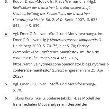
Rudolf Drux: »Motiv«. In: Klaus Weimar u. a. (Hg.):
3.
Reallexikon der deutschen Literaturwis
senschaft.
Neubearbeitung des Reallexikons der deutschen
Literaturgeschichte
. Bd. 2:
H-O
. Berlin 2007, S. 638–
641, hier S. 639.
Vgl. Emer O’Sullivan: »Stoff- und Motivforschung«. In:
4.
Emer O’Sullivan (Hg.):
Kinderliterarische Komparatistik
.
Heidelberg 2000, S. 70–75, hier S. 70; Christy
Wampole: »The Conference Manifesto«. In:
The New
York Times: The Stone
vom 4. Mai 2015,
https://archive.nytimes.com/opinionator.blogs.nytimes
conference-manifesto/
(zuletzt eingesehen am 25. April
2023).
Vgl. Emer O’Sullivan: »Stoff- und Motivforschung«,
5.
S. 70.
Tobias Kurwinkel u. Stefanie Jakobi: »Das Modell der
6.
transmedialen Motivanalyse am Beispiel der