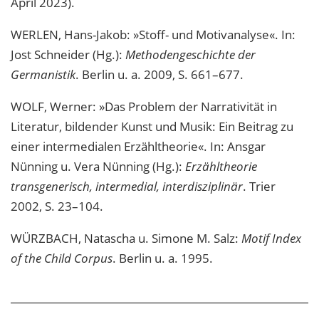
April 2023).
WERLEN, Hans-Jakob: »Stoff- und Motivanalyse«. In:
Jost Schneider (Hg.):
Methodengeschichte der
Germanistik
. Berlin u. a. 2009, S. 661–677.
WOLF, Werner: »Das Problem der Narrativität in
Literatur, bildender Kunst und Musik: Ein Beitrag zu
einer intermedialen Erzähltheorie«. In: Ansgar
Nünning u. Vera Nünning (Hg.):
Erzähltheorie
transgenerisch, intermedial, interdisziplinär
. Trier
2002, S. 23–104.
WÜRZBACH, Natascha u. Simone M. Salz:
Motif Index
of the Child Corpus
. Berlin u. a. 1995.