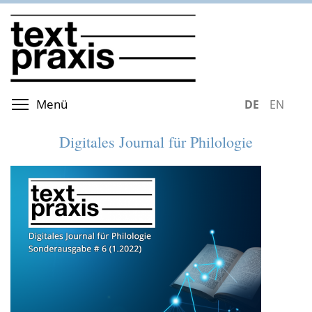
Direkt
zum
Inhalt
Menüsichtbarkeit umschalten
Menü
DEUTSCH
ENGLIS
Digitales Journal für Philologie