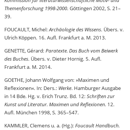
Kommission für literaturwissenschaftliche Motiv- und
Themenforschung 1998-2000
. Göttingen 2002, S. 21–
39.
FOUCAULT, Michel:
Archäologie des Wissens
. Übers. v.
Ulrich Köppen. 16. Aufl. Frankfurt a. M. 2013.
GENETTE, Gérard:
Paratexte. Das Buch vom Beiwerk
des Buches
. Übers. v. Dieter Hornig. 5. Aufl.
Frankfurt a. M. 2014.
GOETHE, Johann Wolfgang von: »Maximen und
Reflexionen«. In: Ders.:
Werke
. Hamburger Ausgabe
in 14 Bde
.
Hg. v. Erich Trunz. Bd. 12:
Schriften zur
Kunst und Literatur. Maximen und Reflexionen.
12.
Aufl. München 1998, S. 365–547.
KAMMLER, Clemens u. a. (Hg.):
Foucault Handbuch.