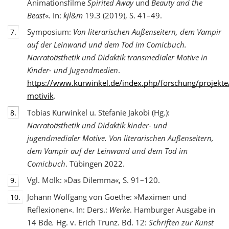
Animationsfilme
Spirited Away
und
Beauty and the
Beast
«. In:
kjl&m
19.3 (2019), S. 41–49.
Symposium:
Von literarischen Außenseitern, dem Vampir
7.
auf der Leinwand und dem Tod
im Comicbuch.
Narratoästhetik und Didaktik transmedialer Motive in
Kinder- und Jugendmedien
.
https://www.kurwinkel.de/index.php/forschung/projekte
motivik
.
Tobias Kurwinkel u. Stefanie Jakobi (Hg.):
8.
Narratoästhetik und Didaktik kinder- und
jugend
medialer Motive. Von literarischen Außenseitern,
dem Vampir auf der Leinwand und dem Tod im
Comicbuch
. Tübingen 2022.
Vgl. Mölk: »Das Dilemma«, S. 91–120.
9.
Johann Wolfgang von Goethe: »Maximen und
10.
Reflexionen«. In: Ders.:
Werke
. Hamburger Ausgabe in
14 Bde
.
Hg. v. Erich Trunz. Bd. 12:
Schriften zur Kunst