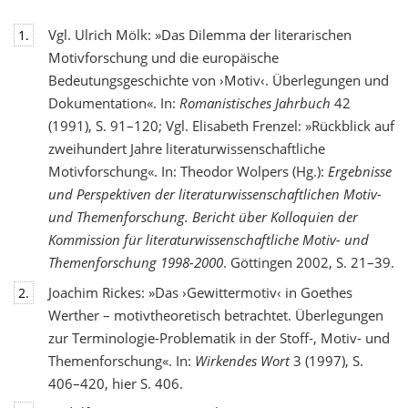
Vgl. Ulrich Mölk: »Das Dilemma der literarischen
1.
Motivforschung und die europäische
Bedeutungsgeschichte von ›Motiv‹. Überlegungen und
Dokumentation«. In:
Romanistisches Jahrbuch
42
(1991), S. 91–120; Vgl. Elisabeth Frenzel: »Rückblick auf
zweihundert Jahre literaturwissenschaftliche
Motivforschung«. In: Theodor Wolpers (Hg.):
Ergebnisse
und Perspektiven der literaturwissenschaftlichen Motiv-
und Themenforschung. Bericht über Kolloquien der
Kommission für literaturwissenschaftliche Motiv- und
Themenforschung 1998-2000
. Göttingen 2002, S. 21–39.
Joachim Rickes: »Das ›Gewittermotiv‹ in Goethes
2.
Werther – motivtheoretisch betrachtet. Überlegungen
zur Terminologie-Problematik in der Stoff-, Motiv- und
Themenforschung«. In:
Wirkendes Wort
3 (1997), S.
406–420, hier S. 406.