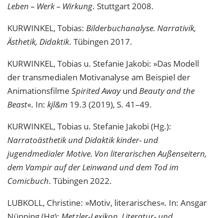
Leben – Werk – Wirkung
. Stuttgart 2008.
KURWINKEL, Tobias:
Bilderbuchanalyse. Narrativik,
Ästhetik, Didaktik
. Tübingen 2017.
KURWINKEL, Tobias u. Stefanie Jakobi: »Das Modell
der transmedialen Motivanalyse am Beispiel der
Animationsfilme
Spirited Away
und
Beauty and the
Beast
«. In:
kjl&m
19.3 (2019), S. 41–49.
KURWINKEL, Tobias u. Stefanie Jakobi (Hg.):
Narratoästhetik und Didaktik kinder- und
jugendmedialer Motive. Von literarischen Außenseitern,
dem Vampir auf der Leinwand und dem Tod im
Comicbuch
. Tübingen 2022.
LUBKOLL, Christine: »Motiv, literarisches«. In: Ansgar
Nünning (Hg):
Metzler-Lexikon. Literatur- und