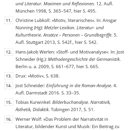
und Literatur. Maximen und Reflexionen.
12. Aufl.
München 1998, S. 365–547, hier S. 495.
Christine Lubkoll: »Motiv, literarisches«. In: Ansgar
11.
Nünning (Hg):
Metzler-Lexikon. Literatur- und
Kulturtheorie. Ansätze – Personen – Grundbegriffe
. 5.
Aufl. Stuttgart 2013, S. 542f., hier S. 542.
Hans-Jakob Werlen: »Stoff- und Motivanalyse«. In: Jost
12.
Schneider (Hg.):
Methodengeschichte
der Germanistik
.
Berlin u. a. 2009, S. 661–677, hier S. 665.
Drux: »Motiv«, S. 638.
13.
Jost Schneider
: Einführung in die Roman-Analyse
. 4.
14.
Aufl. Darmstadt 2016. S. 33–35.
Tobias Kurwinkel
: Bilderbuchanalyse. Narrativik,
15.
Ästhetik, Didaktik
. Tübingen 2017, S. 51.
Werner Wolf: »Das Problem der Narrativität in
16.
Literatur, bildender Kunst und Musik: Ein Beitrag zu