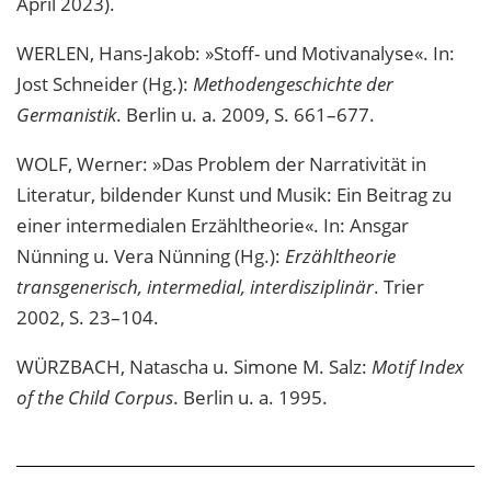
April 2023).
WERLEN, Hans-Jakob: »Stoff- und Motivanalyse«. In:
Jost Schneider (Hg.):
Methodengeschichte der
Germanistik
. Berlin u. a. 2009, S. 661–677.
WOLF, Werner: »Das Problem der Narrativität in
Literatur, bildender Kunst und Musik: Ein Beitrag zu
einer intermedialen Erzähltheorie«. In: Ansgar
Nünning u. Vera Nünning (Hg.):
Erzähltheorie
transgenerisch, intermedial, interdisziplinär
. Trier
2002, S. 23–104.
WÜRZBACH, Natascha u. Simone M. Salz:
Motif Index
of the Child Corpus
. Berlin u. a. 1995.