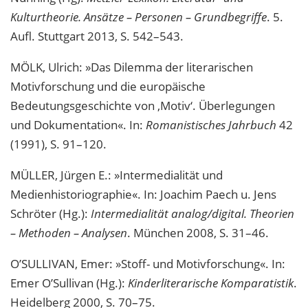
Kulturtheorie. Ansätze – Personen – Grundbegriffe
. 5.
Aufl. Stuttgart 2013, S. 542–543.
MÖLK, Ulrich: »Das Dilemma der literarischen
Motivforschung und die europäische
Bedeutungsgeschichte von ‚Motiv‘. Überlegungen
und Dokumentation«. In:
Romanistisches Jahrbuch
42
(1991), S. 91–120.
MÜLLER, Jürgen E.: »Intermedialität und
Medienhistoriographie«. In: Joachim Paech u. Jens
Schröter (Hg.):
Intermedialität analog/digital. Theorien
– Methoden – Analysen
. München 2008, S. 31–46.
O’SULLIVAN, Emer: »Stoff- und Motivforschung«. In:
Emer O’Sullivan (Hg.):
Kinderliterarische Komparatistik
.
Heidelberg 2000, S. 70–75.