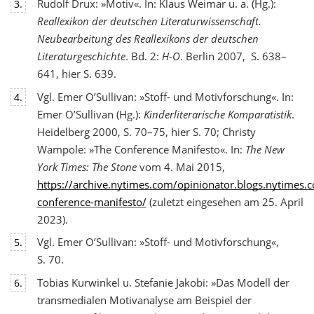
Rudolf Drux: »Motiv«. In: Klaus Weimar u. a. (Hg.):
3.
Reallexikon der deutschen Literaturwis
senschaft.
Neubearbeitung des Reallexikons der deutschen
Literaturgeschichte
. Bd. 2:
H-O
. Berlin 2007, S. 638–
641, hier S. 639.
Vgl. Emer O’Sullivan: »Stoff- und Motivforschung«. In:
4.
Emer O’Sullivan (Hg.):
Kinderliterarische Komparatistik
.
Heidelberg 2000, S. 70–75, hier S. 70; Christy
Wampole: »The Conference Manifesto«. In:
The New
York Times: The Stone
vom 4. Mai 2015,
https://archive.nytimes.com/opinionator.blogs.nytimes
conference-manifesto/
(zuletzt eingesehen am 25. April
2023).
Vgl. Emer O’Sullivan: »Stoff- und Motivforschung«,
5.
S. 70.
Tobias Kurwinkel u. Stefanie Jakobi: »Das Modell der
6.
transmedialen Motivanalyse am Beispiel der