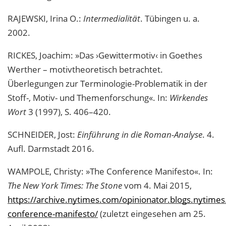
RAJEWSKI, Irina O.:
Intermedialität
. Tübingen u. a.
2002.
RICKES, Joachim: »Das ›Gewittermotiv‹ in Goethes
Werther – motivtheoretisch betrachtet.
Überlegungen zur Terminologie-Problematik in der
Stoff-, Motiv- und Themenforschung«. In:
Wirkendes
Wort
3 (1997), S. 406–420.
SCHNEIDER, Jost:
Einführung in die Roman-Analyse
. 4.
Aufl. Darmstadt 2016.
WAMPOLE, Christy: »The Conference Manifesto«. In:
The New York Times: The Stone
vom 4. Mai 2015,
https://archive.nytimes.com/opinionator.blogs.nytime
conference-manifesto/
(zuletzt eingesehen am 25.