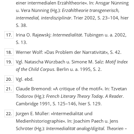
einer intermedialen Erzähltheorie«. In: Ansgar Nünning
u. Vera Nünning (Hg.):
Erzähltheorie transgenerisch,
intermedial, interdisziplinär
. Trier 2002, S. 23–104, hier
S. 38.
Irina O. Rajewskj:
Intermedialität
. Tübingen u. a. 2002,
17.
S. 13.
Werner Wolf: »Das Problem der Narrativität«, S. 42.
18.
Vgl. Natascha Würzbach u. Simone M. Salz:
Motif Index
19.
of the Child Corpus
. Berlin u. a. 1995, S. 2.
Vgl. ebd.
20.
Claude Bremond: »A critique of the motif«. In: Tzvetan
21.
Todorov (Hg.):
French Literary Theory Today. A Reader
.
Cambridge 1991, S. 125–146, hier S. 129.
Jürgen E. Müller: »Intermedialität und
22.
Medienhistoriographie«. In: Joachim Paech u. Jens
Schröter (Hg.):
Intermedialität analog/digital. Theorien –