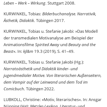
Leben – Werk – Wirkung
. Stuttgart 2008.
KURWINKEL, Tobias:
Bilderbuchanalyse. Narrativik,
Ästhetik, Didaktik
. Tübingen 2017.
KURWINKEL, Tobias u. Stefanie Jakobi: »Das Modell
der transmedialen Motivanalyse am Beispiel der
Animationsfilme
Spirited Away
und
Beauty and the
Beast
«. In:
kjl&m
19.3 (2019), S. 41–49.
KURWINKEL, Tobias u. Stefanie Jakobi (Hg.):
Narratoästhetik und Didaktik kinder- und
jugendmedialer Motive. Von literarischen Außenseitern,
dem Vampir auf der Leinwand und dem Tod im
Comicbuch
. Tübingen 2022.
LUBKOLL, Christine: »Motiv, literarisches«. In: Ansgar
Nünning (Hg):
Metzler-Lexikon. Literatur- und