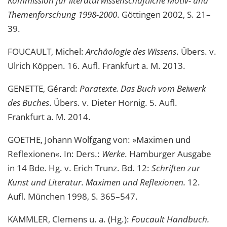
Kommission für literaturwissenschaftliche Motiv- und
Themenforschung 1998-2000
. Göttingen 2002, S. 21–
39.
FOUCAULT, Michel:
Archäologie des Wissens
. Übers. v.
Ulrich Köppen. 16. Aufl. Frankfurt a. M. 2013.
GENETTE, Gérard:
Paratexte. Das Buch vom Beiwerk
des Buches
. Übers. v. Dieter Hornig. 5. Aufl.
Frankfurt a. M. 2014.
GOETHE, Johann Wolfgang von: »Maximen und
Reflexionen«. In: Ders.:
Werke
. Hamburger Ausgabe
in 14 Bde
.
Hg. v. Erich Trunz. Bd. 12:
Schriften zur
Kunst und Literatur. Maximen und Reflexionen.
12.
Aufl. München 1998, S. 365–547.
KAMMLER, Clemens u. a. (Hg.):
Foucault Handbuch.