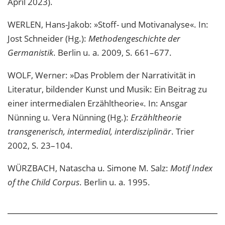
April 2023).
WERLEN, Hans-Jakob: »Stoff- und Motivanalyse«. In:
Jost Schneider (Hg.):
Methodengeschichte der
Germanistik
. Berlin u. a. 2009, S. 661–677.
WOLF, Werner: »Das Problem der Narrativität in
Literatur, bildender Kunst und Musik: Ein Beitrag zu
einer intermedialen Erzähltheorie«. In: Ansgar
Nünning u. Vera Nünning (Hg.):
Erzähltheorie
transgenerisch, intermedial, interdisziplinär
. Trier
2002, S. 23–104.
WÜRZBACH, Natascha u. Simone M. Salz:
Motif Index
of the Child Corpus
. Berlin u. a. 1995.