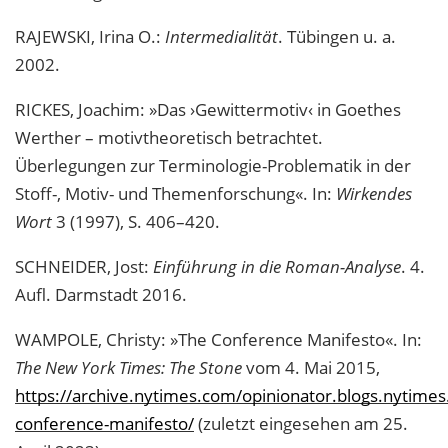
RAJEWSKI, Irina O.:
Intermedialität
. Tübingen u. a.
2002.
RICKES, Joachim: »Das ›Gewittermotiv‹ in Goethes
Werther – motivtheoretisch betrachtet.
Überlegungen zur Terminologie-Problematik in der
Stoff-, Motiv- und Themenforschung«. In:
Wirkendes
Wort
3 (1997), S. 406–420.
SCHNEIDER, Jost:
Einführung in die Roman-Analyse
. 4.
Aufl. Darmstadt 2016.
WAMPOLE, Christy: »The Conference Manifesto«. In:
The New York Times: The Stone
vom 4. Mai 2015,
https://archive.nytimes.com/opinionator.blogs.nytime
conference-manifesto/
(zuletzt eingesehen am 25.