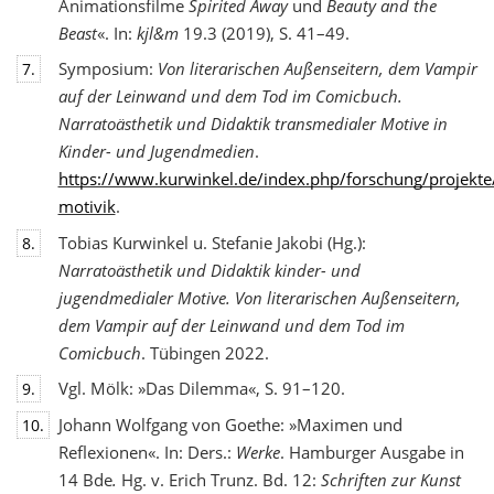
Animationsfilme
Spirited Away
und
Beauty and the
Beast
«. In:
kjl&m
19.3 (2019), S. 41–49.
Symposium:
Von literarischen Außenseitern, dem Vampir
7.
auf der Leinwand und dem Tod
im Comicbuch.
Narratoästhetik und Didaktik transmedialer Motive in
Kinder- und Jugendmedien
.
https://www.kurwinkel.de/index.php/forschung/projekte
motivik
.
Tobias Kurwinkel u. Stefanie Jakobi (Hg.):
8.
Narratoästhetik und Didaktik kinder- und
jugend
medialer Motive. Von literarischen Außenseitern,
dem Vampir auf der Leinwand und dem Tod im
Comicbuch
. Tübingen 2022.
Vgl. Mölk: »Das Dilemma«, S. 91–120.
9.
Johann Wolfgang von Goethe: »Maximen und
10.
Reflexionen«. In: Ders.:
Werke
. Hamburger Ausgabe in
14 Bde
.
Hg. v. Erich Trunz. Bd. 12:
Schriften zur Kunst