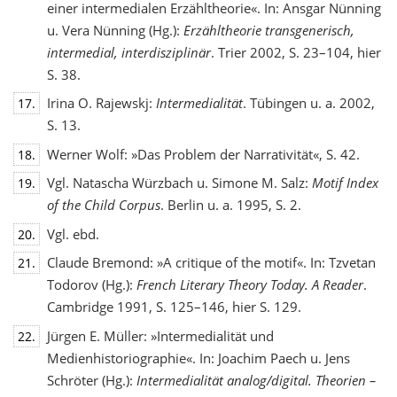
einer intermedialen Erzähltheorie«. In: Ansgar Nünning
u. Vera Nünning (Hg.):
Erzähltheorie transgenerisch,
intermedial, interdisziplinär
. Trier 2002, S. 23–104, hier
S. 38.
Irina O. Rajewskj:
Intermedialität
. Tübingen u. a. 2002,
17.
S. 13.
Werner Wolf: »Das Problem der Narrativität«, S. 42.
18.
Vgl. Natascha Würzbach u. Simone M. Salz:
Motif Index
19.
of the Child Corpus
. Berlin u. a. 1995, S. 2.
Vgl. ebd.
20.
Claude Bremond: »A critique of the motif«. In: Tzvetan
21.
Todorov (Hg.):
French Literary Theory Today. A Reader
.
Cambridge 1991, S. 125–146, hier S. 129.
Jürgen E. Müller: »Intermedialität und
22.
Medienhistoriographie«. In: Joachim Paech u. Jens
Schröter (Hg.):
Intermedialität analog/digital. Theorien –