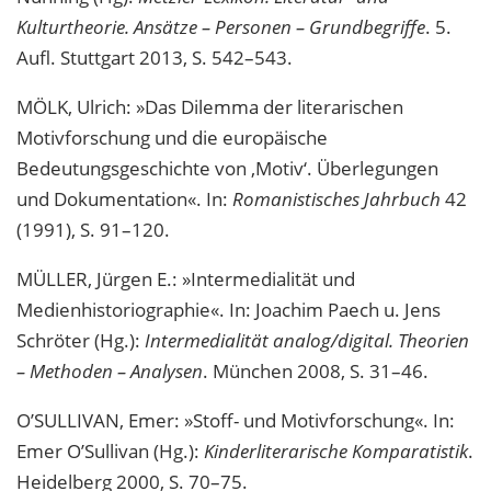
Kulturtheorie. Ansätze – Personen – Grundbegriffe
. 5.
Aufl. Stuttgart 2013, S. 542–543.
MÖLK, Ulrich: »Das Dilemma der literarischen
Motivforschung und die europäische
Bedeutungsgeschichte von ‚Motiv‘. Überlegungen
und Dokumentation«. In:
Romanistisches Jahrbuch
42
(1991), S. 91–120.
MÜLLER, Jürgen E.: »Intermedialität und
Medienhistoriographie«. In: Joachim Paech u. Jens
Schröter (Hg.):
Intermedialität analog/digital. Theorien
– Methoden – Analysen
. München 2008, S. 31–46.
O’SULLIVAN, Emer: »Stoff- und Motivforschung«. In:
Emer O’Sullivan (Hg.):
Kinderliterarische Komparatistik
.
Heidelberg 2000, S. 70–75.