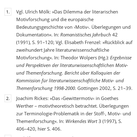
Vgl. Ulrich Mölk: »Das Dilemma der literarischen
1.
Motivforschung und die europäische
Bedeutungsgeschichte von ›Motiv‹. Überlegungen und
Dokumentation«. In:
Romanistisches Jahrbuch
42
(1991), S. 91–120; Vgl. Elisabeth Frenzel: »Rückblick auf
zweihundert Jahre literaturwissenschaftliche
Motivforschung«. In: Theodor Wolpers (Hg.):
Ergebnisse
und Perspektiven der literaturwissenschaftlichen Motiv-
und Themenforschung. Bericht über Kolloquien der
Kommission für literaturwissenschaftliche Motiv- und
Themenforschung 1998-2000
. Göttingen 2002, S. 21–39.
Joachim Rickes: »Das ›Gewittermotiv‹ in Goethes
2.
Werther – motivtheoretisch betrachtet. Überlegungen
zur Terminologie-Problematik in der Stoff-, Motiv- und
Themenforschung«. In:
Wirkendes Wort
3 (1997), S.
406–420, hier S. 406.