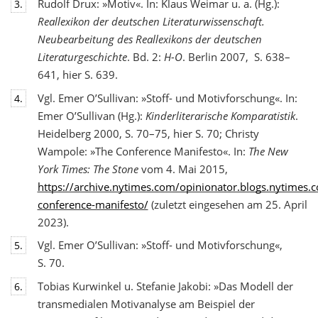
Rudolf Drux: »Motiv«. In: Klaus Weimar u. a. (Hg.):
3.
Reallexikon der deutschen Literaturwis
senschaft.
Neubearbeitung des Reallexikons der deutschen
Literaturgeschichte
. Bd. 2:
H-O
. Berlin 2007, S. 638–
641, hier S. 639.
Vgl. Emer O’Sullivan: »Stoff- und Motivforschung«. In:
4.
Emer O’Sullivan (Hg.):
Kinderliterarische Komparatistik
.
Heidelberg 2000, S. 70–75, hier S. 70; Christy
Wampole: »The Conference Manifesto«. In:
The New
York Times: The Stone
vom 4. Mai 2015,
https://archive.nytimes.com/opinionator.blogs.nytimes
conference-manifesto/
(zuletzt eingesehen am 25. April
2023).
Vgl. Emer O’Sullivan: »Stoff- und Motivforschung«,
5.
S. 70.
Tobias Kurwinkel u. Stefanie Jakobi: »Das Modell der
6.
transmedialen Motivanalyse am Beispiel der