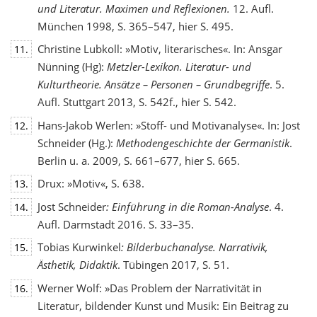
und Literatur. Maximen und Reflexionen.
12. Aufl.
München 1998, S. 365–547, hier S. 495.
Christine Lubkoll: »Motiv, literarisches«. In: Ansgar
11.
Nünning (Hg):
Metzler-Lexikon. Literatur- und
Kulturtheorie. Ansätze – Personen – Grundbegriffe
. 5.
Aufl. Stuttgart 2013, S. 542f., hier S. 542.
Hans-Jakob Werlen: »Stoff- und Motivanalyse«. In: Jost
12.
Schneider (Hg.):
Methodengeschichte
der Germanistik
.
Berlin u. a. 2009, S. 661–677, hier S. 665.
Drux: »Motiv«, S. 638.
13.
Jost Schneider
: Einführung in die Roman-Analyse
. 4.
14.
Aufl. Darmstadt 2016. S. 33–35.
Tobias Kurwinkel
: Bilderbuchanalyse. Narrativik,
15.
Ästhetik, Didaktik
. Tübingen 2017, S. 51.
Werner Wolf: »Das Problem der Narrativität in
16.
Literatur, bildender Kunst und Musik: Ein Beitrag zu