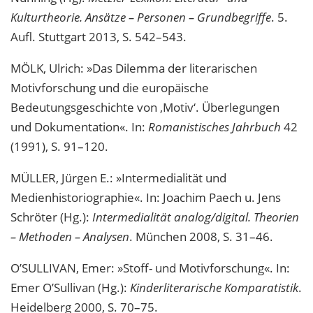
Kulturtheorie. Ansätze – Personen – Grundbegriffe
. 5.
Aufl. Stuttgart 2013, S. 542–543.
MÖLK, Ulrich: »Das Dilemma der literarischen
Motivforschung und die europäische
Bedeutungsgeschichte von ‚Motiv‘. Überlegungen
und Dokumentation«. In:
Romanistisches Jahrbuch
42
(1991), S. 91–120.
MÜLLER, Jürgen E.: »Intermedialität und
Medienhistoriographie«. In: Joachim Paech u. Jens
Schröter (Hg.):
Intermedialität analog/digital. Theorien
– Methoden – Analysen
. München 2008, S. 31–46.
O’SULLIVAN, Emer: »Stoff- und Motivforschung«. In:
Emer O’Sullivan (Hg.):
Kinderliterarische Komparatistik
.
Heidelberg 2000, S. 70–75.