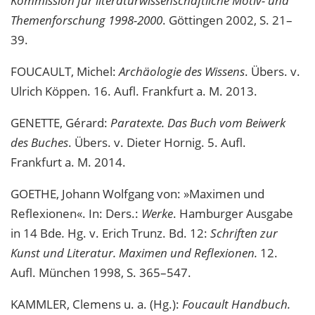
Kommission für literaturwissenschaftliche Motiv- und
Themenforschung 1998-2000
. Göttingen 2002, S. 21–
39.
FOUCAULT, Michel:
Archäologie des Wissens
. Übers. v.
Ulrich Köppen. 16. Aufl. Frankfurt a. M. 2013.
GENETTE, Gérard:
Paratexte. Das Buch vom Beiwerk
des Buches
. Übers. v. Dieter Hornig. 5. Aufl.
Frankfurt a. M. 2014.
GOETHE, Johann Wolfgang von: »Maximen und
Reflexionen«. In: Ders.:
Werke
. Hamburger Ausgabe
in 14 Bde
.
Hg. v. Erich Trunz. Bd. 12:
Schriften zur
Kunst und Literatur. Maximen und Reflexionen.
12.
Aufl. München 1998, S. 365–547.
KAMMLER, Clemens u. a. (Hg.):
Foucault Handbuch.