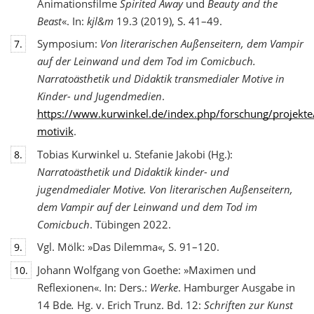
Animationsfilme
Spirited Away
und
Beauty and the
Beast
«. In:
kjl&m
19.3 (2019), S. 41–49.
Symposium:
Von literarischen Außenseitern, dem Vampir
7.
auf der Leinwand und dem Tod
im Comicbuch.
Narratoästhetik und Didaktik transmedialer Motive in
Kinder- und Jugendmedien
.
https://www.kurwinkel.de/index.php/forschung/projekte
motivik
.
Tobias Kurwinkel u. Stefanie Jakobi (Hg.):
8.
Narratoästhetik und Didaktik kinder- und
jugend
medialer Motive. Von literarischen Außenseitern,
dem Vampir auf der Leinwand und dem Tod im
Comicbuch
. Tübingen 2022.
Vgl. Mölk: »Das Dilemma«, S. 91–120.
9.
Johann Wolfgang von Goethe: »Maximen und
10.
Reflexionen«. In: Ders.:
Werke
. Hamburger Ausgabe in
14 Bde
.
Hg. v. Erich Trunz. Bd. 12:
Schriften zur Kunst