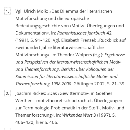
Vgl. Ulrich Mölk: »Das Dilemma der literarischen
1.
Motivforschung und die europäische
Bedeutungsgeschichte von ›Motiv‹. Überlegungen und
Dokumentation«. In:
Romanistisches Jahrbuch
42
(1991), S. 91–120; Vgl. Elisabeth Frenzel: »Rückblick auf
zweihundert Jahre literaturwissenschaftliche
Motivforschung«. In: Theodor Wolpers (Hg.):
Ergebnisse
und Perspektiven der literaturwissenschaftlichen Motiv-
und Themenforschung. Bericht über Kolloquien der
Kommission für literaturwissenschaftliche Motiv- und
Themenforschung 1998-2000
. Göttingen 2002, S. 21–39.
Joachim Rickes: »Das ›Gewittermotiv‹ in Goethes
2.
Werther – motivtheoretisch betrachtet. Überlegungen
zur Terminologie-Problematik in der Stoff-, Motiv- und
Themenforschung«. In:
Wirkendes Wort
3 (1997), S.
406–420, hier S. 406.