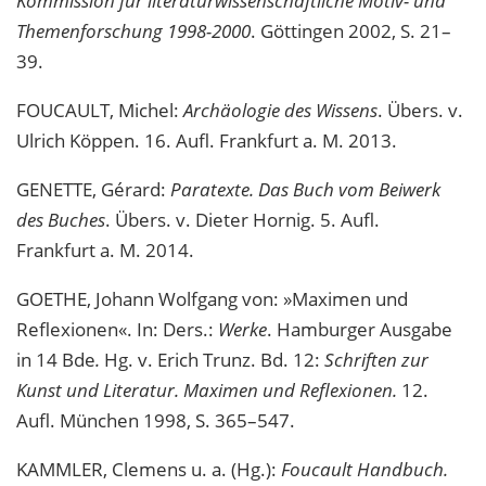
Kommission für literaturwissenschaftliche Motiv- und
Themenforschung 1998-2000
. Göttingen 2002, S. 21–
39.
FOUCAULT, Michel:
Archäologie des Wissens
. Übers. v.
Ulrich Köppen. 16. Aufl. Frankfurt a. M. 2013.
GENETTE, Gérard:
Paratexte. Das Buch vom Beiwerk
des Buches
. Übers. v. Dieter Hornig. 5. Aufl.
Frankfurt a. M. 2014.
GOETHE, Johann Wolfgang von: »Maximen und
Reflexionen«. In: Ders.:
Werke
. Hamburger Ausgabe
in 14 Bde
.
Hg. v. Erich Trunz. Bd. 12:
Schriften zur
Kunst und Literatur. Maximen und Reflexionen.
12.
Aufl. München 1998, S. 365–547.
KAMMLER, Clemens u. a. (Hg.):
Foucault Handbuch.