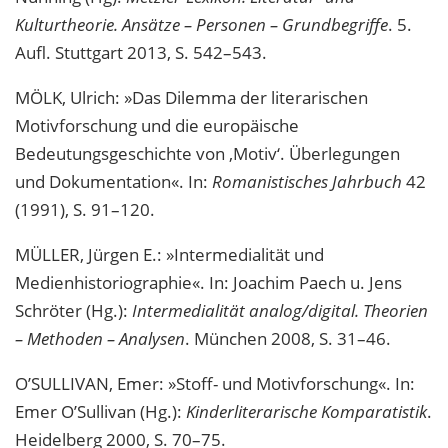
Kulturtheorie. Ansätze – Personen – Grundbegriffe
. 5.
Aufl. Stuttgart 2013, S. 542–543.
MÖLK, Ulrich: »Das Dilemma der literarischen
Motivforschung und die europäische
Bedeutungsgeschichte von ‚Motiv‘. Überlegungen
und Dokumentation«. In:
Romanistisches Jahrbuch
42
(1991), S. 91–120.
MÜLLER, Jürgen E.: »Intermedialität und
Medienhistoriographie«. In: Joachim Paech u. Jens
Schröter (Hg.):
Intermedialität analog/digital. Theorien
– Methoden – Analysen
. München 2008, S. 31–46.
O’SULLIVAN, Emer: »Stoff- und Motivforschung«. In:
Emer O’Sullivan (Hg.):
Kinderliterarische Komparatistik
.
Heidelberg 2000, S. 70–75.