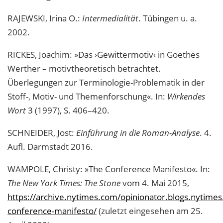
RAJEWSKI, Irina O.:
Intermedialität
. Tübingen u. a.
2002.
RICKES, Joachim: »Das ›Gewittermotiv‹ in Goethes
Werther – motivtheoretisch betrachtet.
Überlegungen zur Terminologie-Problematik in der
Stoff-, Motiv- und Themenforschung«. In:
Wirkendes
Wort
3 (1997), S. 406–420.
SCHNEIDER, Jost:
Einführung in die Roman-Analyse
. 4.
Aufl. Darmstadt 2016.
WAMPOLE, Christy: »The Conference Manifesto«. In:
The New York Times: The Stone
vom 4. Mai 2015,
https://archive.nytimes.com/opinionator.blogs.nytime
conference-manifesto/
(zuletzt eingesehen am 25.