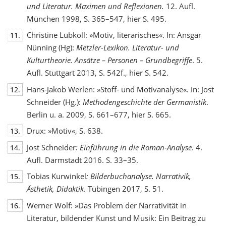
und Literatur. Maximen und Reflexionen.
12. Aufl.
München 1998, S. 365–547, hier S. 495.
Christine Lubkoll: »Motiv, literarisches«. In: Ansgar
11.
Nünning (Hg):
Metzler-Lexikon. Literatur- und
Kulturtheorie. Ansätze – Personen – Grundbegriffe
. 5.
Aufl. Stuttgart 2013, S. 542f., hier S. 542.
Hans-Jakob Werlen: »Stoff- und Motivanalyse«. In: Jost
12.
Schneider (Hg.):
Methodengeschichte
der Germanistik
.
Berlin u. a. 2009, S. 661–677, hier S. 665.
Drux: »Motiv«, S. 638.
13.
Jost Schneider
: Einführung in die Roman-Analyse
. 4.
14.
Aufl. Darmstadt 2016. S. 33–35.
Tobias Kurwinkel
: Bilderbuchanalyse. Narrativik,
15.
Ästhetik, Didaktik
. Tübingen 2017, S. 51.
Werner Wolf: »Das Problem der Narrativität in
16.
Literatur, bildender Kunst und Musik: Ein Beitrag zu