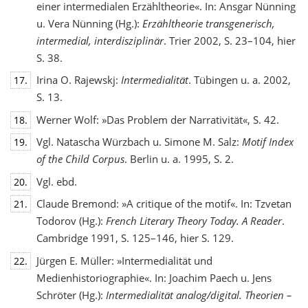
einer intermedialen Erzähltheorie«. In: Ansgar Nünning
u. Vera Nünning (Hg.):
Erzähltheorie transgenerisch,
intermedial, interdisziplinär
. Trier 2002, S. 23–104, hier
S. 38.
Irina O. Rajewskj:
Intermedialität
. Tübingen u. a. 2002,
17.
S. 13.
Werner Wolf: »Das Problem der Narrativität«, S. 42.
18.
Vgl. Natascha Würzbach u. Simone M. Salz:
Motif Index
19.
of the Child Corpus
. Berlin u. a. 1995, S. 2.
Vgl. ebd.
20.
Claude Bremond: »A critique of the motif«. In: Tzvetan
21.
Todorov (Hg.):
French Literary Theory Today. A Reader
.
Cambridge 1991, S. 125–146, hier S. 129.
Jürgen E. Müller: »Intermedialität und
22.
Medienhistoriographie«. In: Joachim Paech u. Jens
Schröter (Hg.):
Intermedialität analog/digital. Theorien –