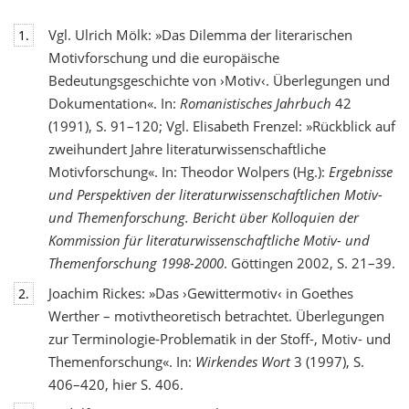
Vgl. Ulrich Mölk: »Das Dilemma der literarischen
1.
Motivforschung und die europäische
Bedeutungsgeschichte von ›Motiv‹. Überlegungen und
Dokumentation«. In:
Romanistisches Jahrbuch
42
(1991), S. 91–120; Vgl. Elisabeth Frenzel: »Rückblick auf
zweihundert Jahre literaturwissenschaftliche
Motivforschung«. In: Theodor Wolpers (Hg.):
Ergebnisse
und Perspektiven der literaturwissenschaftlichen Motiv-
und Themenforschung. Bericht über Kolloquien der
Kommission für literaturwissenschaftliche Motiv- und
Themenforschung 1998-2000
. Göttingen 2002, S. 21–39.
Joachim Rickes: »Das ›Gewittermotiv‹ in Goethes
2.
Werther – motivtheoretisch betrachtet. Überlegungen
zur Terminologie-Problematik in der Stoff-, Motiv- und
Themenforschung«. In:
Wirkendes Wort
3 (1997), S.
406–420, hier S. 406.