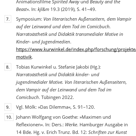
Animationsfilme
Spirited Away
und
Beauty and the
Beast
«. In:
kjl&m
19.3 (2019), S. 41–49.
Symposium:
Von literarischen Außenseitern, dem Vampir
7.
auf der Leinwand und dem Tod
im Comicbuch.
Narratoästhetik und Didaktik transmedialer Motive in
Kinder- und Jugendmedien
.
https://www.kurwinkel.de/index.php/forschung/projekte
motivik
.
Tobias Kurwinkel u. Stefanie Jakobi (Hg.):
8.
Narratoästhetik und Didaktik kinder- und
jugend
medialer Motive. Von literarischen Außenseitern,
dem Vampir auf der Leinwand und dem Tod im
Comicbuch
. Tübingen 2022.
Vgl. Mölk: »Das Dilemma«, S. 91–120.
9.
Johann Wolfgang von Goethe: »Maximen und
10.
Reflexionen«. In: Ders.:
Werke
. Hamburger Ausgabe in
14 Bde
.
Hg. v. Erich Trunz. Bd. 12:
Schriften zur Kunst