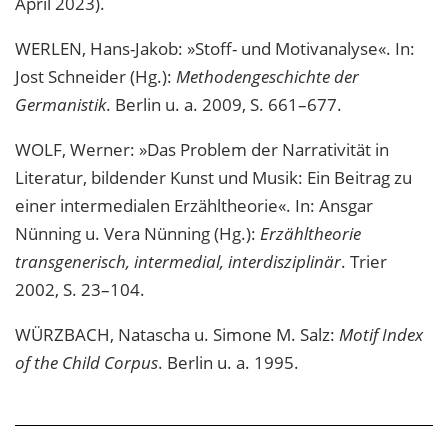
April 2023).
WERLEN, Hans-Jakob: »Stoff- und Motivanalyse«. In:
Jost Schneider (Hg.):
Methodengeschichte der
Germanistik
. Berlin u. a. 2009, S. 661–677.
WOLF, Werner: »Das Problem der Narrativität in
Literatur, bildender Kunst und Musik: Ein Beitrag zu
einer intermedialen Erzähltheorie«. In: Ansgar
Nünning u. Vera Nünning (Hg.):
Erzähltheorie
transgenerisch, intermedial, interdisziplinär
. Trier
2002, S. 23–104.
WÜRZBACH, Natascha u. Simone M. Salz:
Motif Index
of the Child Corpus
. Berlin u. a. 1995.