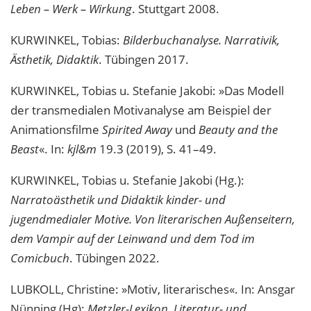
Leben – Werk – Wirkung
. Stuttgart 2008.
KURWINKEL, Tobias:
Bilderbuchanalyse. Narrativik,
Ästhetik, Didaktik
. Tübingen 2017.
KURWINKEL, Tobias u. Stefanie Jakobi: »Das Modell
der transmedialen Motivanalyse am Beispiel der
Animationsfilme
Spirited Away
und
Beauty and the
Beast
«. In:
kjl&m
19.3 (2019), S. 41–49.
KURWINKEL, Tobias u. Stefanie Jakobi (Hg.):
Narratoästhetik und Didaktik kinder- und
jugendmedialer Motive. Von literarischen Außenseitern,
dem Vampir auf der Leinwand und dem Tod im
Comicbuch
. Tübingen 2022.
LUBKOLL, Christine: »Motiv, literarisches«. In: Ansgar
Nünning (Hg):
Metzler-Lexikon. Literatur- und