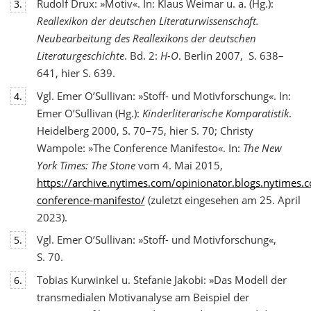
Rudolf Drux: »Motiv«. In: Klaus Weimar u. a. (Hg.):
3.
Reallexikon der deutschen Literaturwis
senschaft.
Neubearbeitung des Reallexikons der deutschen
Literaturgeschichte
. Bd. 2:
H-O
. Berlin 2007, S. 638–
641, hier S. 639.
Vgl. Emer O’Sullivan: »Stoff- und Motivforschung«. In:
4.
Emer O’Sullivan (Hg.):
Kinderliterarische Komparatistik
.
Heidelberg 2000, S. 70–75, hier S. 70; Christy
Wampole: »The Conference Manifesto«. In:
The New
York Times: The Stone
vom 4. Mai 2015,
https://archive.nytimes.com/opinionator.blogs.nytimes
conference-manifesto/
(zuletzt eingesehen am 25. April
2023).
Vgl. Emer O’Sullivan: »Stoff- und Motivforschung«,
5.
S. 70.
Tobias Kurwinkel u. Stefanie Jakobi: »Das Modell der
6.
transmedialen Motivanalyse am Beispiel der