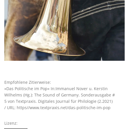
Empfohlene Zitierweise:
»Das Politische im Pop« In:Immanuel Nover u. Kerstin
Wilhelms (Hg.): The Sound of Germany. Sonderausgabe #
5 von Textpraxis. Digitales Journal für Philologie (2.2021)
/ URL: https//www.textpraxis.net/das-politische-im-pop
Lizenz: