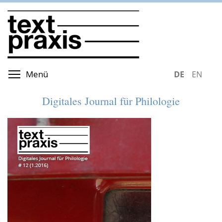
Direkt
zum
Inhalt
Menüsichtbarkeit umschalten
Menü
DEUTSCH
ENGLIS
Digitales Journal für Philologie