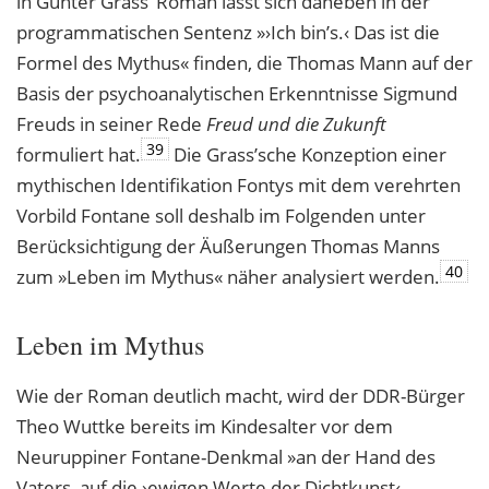
in Günter Grass’ Roman lässt sich daneben in der
programmatischen Sentenz »›Ich bin’s.‹ Das ist die
Formel des Mythus« finden, die Thomas Mann auf der
Basis der psychoanalytischen Erkenntnisse Sigmund
Freuds in seiner Rede
Freud und die Zukunft
39
formuliert hat.
Die Grass’sche Konzeption einer
mythischen Identifikation Fontys mit dem verehrten
Vorbild Fontane soll deshalb im Folgenden unter
Berücksichtigung der Äußerungen Thomas Manns
40
zum »Leben im Mythus« näher analysiert werden.
Leben im Mythus
Wie der Roman deutlich macht, wird der DDR-Bürger
Theo Wuttke bereits im Kindesalter vor dem
Neuruppiner Fontane-Denkmal »an der Hand des
Vaters, auf die ›ewigen Werte der Dichtkunst‹