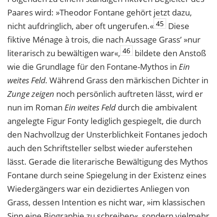
Paares wird: »Theodor Fontane gehört jetzt dazu,
45
nicht aufdringlich, aber oft ungerufen.«
Diese
fiktive Ménage à trois, die nach Aussage Grass’ »nur
46
literarisch zu bewältigen war«,
bildete den Anstoß
wie die Grundlage für den Fontane-Mythos in
Ein
weites Feld.
Während Grass den märkischen Dichter in
Zunge zeigen
noch persönlich auftreten lässt, wird er
nun im Roman
Ein weites Feld
durch die ambivalent
angelegte Figur Fonty lediglich gespiegelt, die durch
den Nachvollzug der Unsterblichkeit Fontanes jedoch
auch den Schriftsteller selbst wieder auferstehen
lässt. Gerade die literarische Bewältigung des Mythos
Fontane durch seine Spiegelung in der Existenz eines
Wiedergängers war ein dezidiertes Anliegen von
Grass, dessen Intention es nicht war, »im klassischen
Sinn eine Biographie zu schreiben«, sondern vielmehr