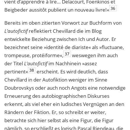
vient d’apprendre à lire… Delacourt, Foenkinos et
36
Beigbeder aussitôt publient un nouveau livre!«
Bereits im oben zitierten Vorwort zur Buchform von
L’autofictif
reflektiert Chevillard die im Blog
entwickelte Beziehung zwischen Ich und Autor. Er
bezeichnet seine »identité de diariste« als »fluctuane,
37
trompeuse, protéiforme«,
weswegen ihm auch
der Titel
L’autofictif
im Nachhinein »assez
38
pertinent«
erscheint. Es wird deutlich, dass
Chevillard in der Autofiktion weniger im Sinne
Doubrovskys oder auch noch Angots eine notwendige
Erneuerung des autobiographischen Diskurses
erkennt, als viel eher ein ludisches Vergnügen an den
Rändern der Fiktion. Er, so schreibt er weiter,
betrachte sich hier selbst als eine Figur, die Figur
nämlich, so erschließt es logisch Pascal Riendeau, die