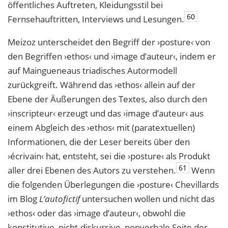
öffentliches Auftreten, Kleidungsstil bei
60
Fernsehauftritten, Interviews und Lesungen.
Meizoz unterscheidet den Begriff der ›posture‹ von
den Begriffen ›ethos‹ und ›image d’auteur‹, indem er
auf Maingueneaus triadisches Autormodell
zurückgreift. Während das ›ethos‹ allein auf der
Ebene der Äußerungen des Textes, also durch den
›inscripteur‹ erzeugt und das ›image d’auteur‹ aus
einem Abgleich des ›ethos‹ mit (paratextuellen)
Informationen, die der Leser bereits über den
›écrivain‹ hat, entsteht, sei die ›posture‹ als Produkt
61
aller drei Ebenen des Autors zu verstehen.
Wenn
die folgenden Überlegungen die ›posture‹ Chevillards
im Blog
L’autofictif
untersuchen wollen und nicht das
›ethos‹ oder das ›image d’auteur‹, obwohl die
konstitutive, nicht-diskursive, nonverbale Seite der