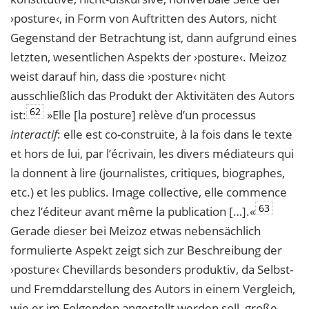
›posture‹, in Form von Auftritten des Autors, nicht
Gegenstand der Betrachtung ist, dann aufgrund eines
letzten, wesentlichen Aspekts der ›posture‹. Meizoz
weist darauf hin, dass die ›posture‹ nicht
ausschließlich das Produkt der Aktivitäten des Autors
62
ist:
»Elle [la posture] relève d’un processus
interactif
: elle est co-construite, à la fois dans le texte
et hors de lui, par l’écrivain, les divers médiateurs qui
la donnent à lire (journalistes, critiques, biographes,
etc.) et les publics. Image collective, elle commence
63
chez l’éditeur avant même la publication […].«
Gerade dieser bei Meizoz etwas nebensächlich
formulierte Aspekt zeigt sich zur Beschreibung der
›posture‹ Chevillards besonders produktiv, da Selbst-
und Fremddarstellung des Autors in einem Vergleich,
wie er im Folgenden angestellt werden soll, große