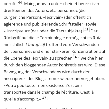
44
beruft.
Maingueneau unterscheidet heuristisch
drei Ebenen des Autors: »La personne« (die
bürgerliche Person), »l’écrivain« (der öffentlich
agierende und publizierende Schriftsteller) sowie
45
»l’inscripteur« (das oder die Textsubjekte).
Der
Rückgriff auf diese Terminologie ermöglicht es Ruiz,
hinsichtlich
L’autofictif
treffend vom Verschwinden
der ›personne‹ und einer stärkeren Konzentration auf
46
die Ebene des ›écrivain‹ zu sprechen,
welche hier
durch den bloggenden Autor konkretisiert wird. Diese
Bewegung des Verschwindens wird durch den
›inscripteur‹ des Blogs immer wieder hervorgehoben:
»Peu à peu toute mon existence s’est ainsi
transportée dans le champ de l’écriture. C’est là
47
qu’elle s’accomplit.«