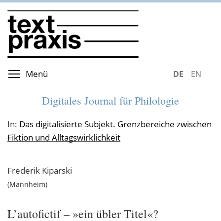
Direkt
zum
Inhalt
Menüsichtbarkeit umschalten
Menü
DEUTSCH
ENGLIS
Digitales Journal für Philologie
In:
Das digitalisierte Subjekt. Grenzbereiche zwischen
Fiktion und Alltagswirklichkeit
Frederik
Kiparski
Mannheim
L’autofictif – »ein übler Titel«?