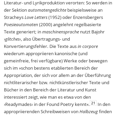
Literatur- und Lyrikproduktion verorten: So werden in
der
Sektion
automatengedichte
beispielsweise an
Stracheys
Love Letters
(1952)
oder Enzens
bergers
Poesieautomaten
(2000) angelehnt regelbasierte
Texte generiert; in
maschinen
sprache
nutzt Bajohr
›
glitches
‹, also Übertragungs- und
Konvertierungsfehler. Die Texte
aus
in corpore
wiederum appropriieren kanonische (und
gemeinfreie, frei verfügbare)
Werke oder bewegen
sich im »schon bestens etablierten Bereich der
Appropriation, der sich vor allem an der Überführung
nichtliterarischer bzw. nichtkünstlerischer Texte und
Bücher in den Bereich der Literatur und Kunst
interessiert zeigt, wie man es etwa von
den
21
›Readymades‹ in der Found Poetry kennt«.
In den
appropriierenden Schreibweisen von
Halbzeug
finden