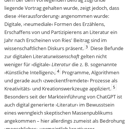
liegende Vortrag gehalten wurde, zeigt jedoch, dass
diese ›Herausforderung‹ an
genommen wurde:
Digitale, ›neumediale‹ Formen des Erzählens,
Erschaffens von und Partizipierens an Literatur ein
Jahr nach Erscheinen von Ries' Beitrag sind im
3
wissenschaftlichen Diskurs präsent.
Diese Befunde
zur digitalen Literatur
wissenschaft
gelten
nicht
weniger für ›digitale‹
Literatur
die z. B. sogenannte
4
›Künstliche Intelligenz‹,
Pro
gramme, Algorithmen
und gerade auch ›zweckentfremdete‹ Prozesse als
5
Kreativitäts- und Kreationswerkzeuge appliziert.
Besonders seit der Markteinführung von ChatG
PT ist
auch digital generierte ›Literatur‹ im Bewusstsein
eines wenngleich skeptischen
Massenpublikums
angekommen – hier allerdings zumeist als Bedrohung
›menschlicher‹, vermeintlich kreativerer