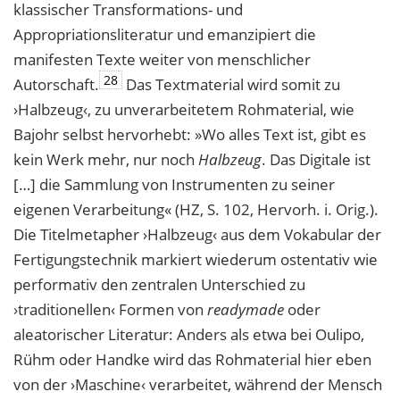
klassischer Transfor
mations- und
Appropriationsliteratur und emanzipiert die
manifesten Texte weiter von menschlicher
28
Autorschaft.
Das Textmaterial wird somit zu
›Halbzeug‹, zu unverarbei
tetem Rohmaterial, wie
Bajohr selbst hervorhebt: »Wo alles Text ist, gibt es
kein Werk
mehr, nur noch
Halbzeug
. Das Digitale ist
[…] die Sammlung von Instrumenten zu seiner
eigenen Verarbeitung« (HZ, S. 102, Hervorh. i. Orig.).
Die Titelmetapher ›Halbzeug‹ aus dem Vokabular der
Fertigungstechnik markiert wiederum ostentativ wie
performativ den zentralen Unterschied zu
›traditionellen‹ Formen von
readymade
oder
aleatorischer
Literatur: Anders als etwa bei Oulipo,
Rühm oder Handke wird das Rohmaterial hier
eben
von der ›Maschine‹ verarbeitet, während der Mensch