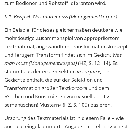
zum Bediener und Rohstofflieferanten wird.
II.1. Beispiel: Was man musss (Managementkorpus)
Ein Beispiel für dieses gleichermaßen deutbare wie
mehrdeutige Zusammenspiel von ap
propriiertem
Textmaterial, angewandtem Transformationskonzept
und fertigem Trans
form findet sich im Gedicht
Was
man muss (Managementkorpus)
(HZ, S. 12–14)
.
Es
stammt
aus der ersten Sektion
in corpore
, die
Gedichte enthält, die auf der Selektion und
Transformation großer Textkorpora und dem
»Suchen und Konstruieren von (visuell-
auditiv-
semantischen) Mustern« (HZ, S. 105) basieren.
Ursprung des Textmaterials ist in diesem Falle – wie
auch die eingeklammerte An
gabe im Titel hervorhebt