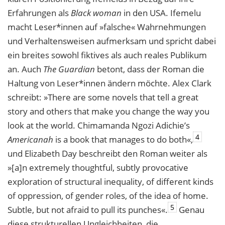
Erfahrungen als
Black woman
in den USA. Ifemelu
macht Leser*innen auf »falsche« Wahrnehmungen
und Verhaltensweisen aufmerksam und spricht dabei
ein breites sowohl fiktives als auch reales Publikum
an. Auch
The Guardian
betont, dass der Roman die
Haltung von Leser*innen ändern möchte. Alex Clark
schreibt: »There are some novels that tell a great
story and others that make you change the way you
look at the world. Chimamanda Ngozi Adichie’s
4
Americanah
is a book that manages to do both«,
und Elizabeth Day beschreibt den Roman weiter als
»[a]n extremely thoughtful, subtly provocative
exploration of structural inequality, of different kinds
of oppression, of gender roles, of the idea of home.
5
Subtle, but not afraid to pull its punches«.
Genau
diese strukturellen Ungleichheiten, die