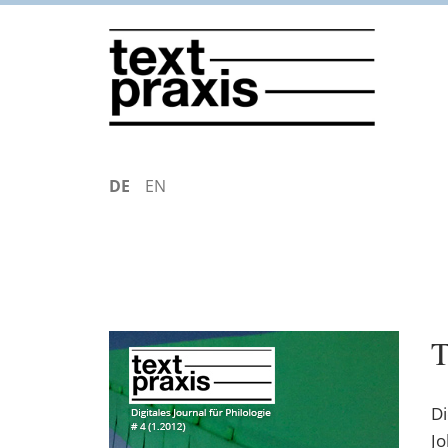
Direkt
zum
Inhalt
DEUTSCH
ENGLISH
T
Di
Jo