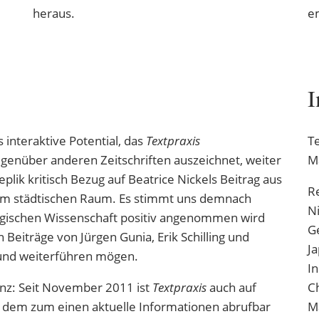
heraus.
e
I
 interaktive Potential, das
Textpraxis
Te
genüber anderen Zeitschriften auszeichnet, weiter
M
plik kritisch Bezug auf Beatrice Nickels Beitrag aus
R
 im städtischen Raum. Es stimmt uns demnach
N
alogischen Wissenschaft positiv angenommen wird
G
n Beiträge von Jürgen Gunia, Erik Schilling und
J
n und weiterführen mögen.
In
enz: Seit November 2011 ist
Textpraxis
auch auf
C
 dem zum einen aktuelle Informationen abrufbar
Ma