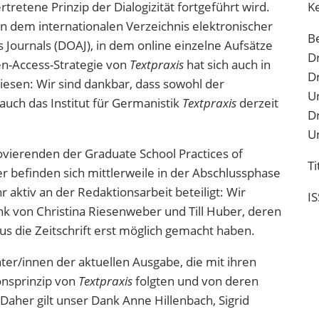
rtretene Prinzip der Dialogizität fortgeführt wird.
K
 dem internationalen Verzeichnis elektronischer
B
 Journals (DOAJ), in dem online einzelne Aufsätze
Dr
n-Access-Strategie von
Textpraxis
hat sich auch in
Dr
iesen: Wir sind dankbar, dass sowohl der
Un
auch das Institut für Germanistik
Textpraxis
derzeit
Dr
Un
ovierenden der Graduate School Practices of
Ti
r befinden sich mittlerweile in der Abschlussphase
 aktiv an der Redaktionsarbeit beteiligt: Wir
I
 von Christina Riesenweber und Till Huber, deren
s die Zeitschrift erst möglich gemacht haben.
ter/innen der aktuellen Ausgabe, die mit ihren
nsprinzip von
Textpraxis
folgten und von deren
. Daher gilt unser Dank Anne Hillenbach, Sigrid