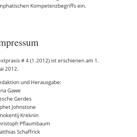
mphatischen Kompetenzbegriffs ein.
mpressum
xtpraxis # 4 (1.2012) ist erschienen am 1.
ai 2012.
edaktion und Herausgabe:
ina Gawe
esche Gerdes
aphet Johnstone
nokentij Kreknin
hristoph Pflaumbaum
tthias Schaffrick