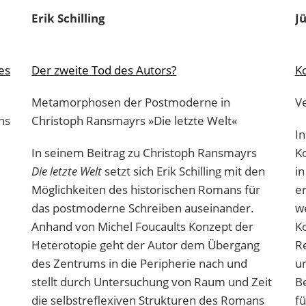
Erik
Schilling
J
es
Der zweite Tod des Autors?
K
Metamorphosen der Postmoderne in
Ve
ns
Christoph Ransmayrs »Die letzte Welt«
In
In seinem Beitrag zu Christoph Ransmayrs
Ko
Die letzte Welt
setzt sich Erik Schilling mit den
in
Möglichkeiten des historischen Romans für
er
das postmoderne Schreiben auseinander.
w
Anhand von Michel Foucaults Konzept der
K
Heterotopie geht der Autor dem Übergang
Re
des Zentrums in die Peripherie nach und
u
stellt durch Untersuchung von Raum und Zeit
Be
die selbstreflexiven Strukturen des Romans
fü