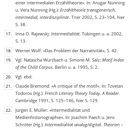
einer intermedialen Erzähltheorie«. In: Ansgar Nünning
u. Vera Nünning (Hg.):
Erzähltheorie transgenerisch,
intermedial, interdisziplinär
. Trier 2002, S. 23–104, hier
S. 38.
Irina O. Rajewskj:
Intermedialität
. Tübingen u. a. 2002,
17.
S. 13.
Werner Wolf: »Das Problem der Narrativität«, S. 42.
18.
Vgl. Natascha Würzbach u. Simone M. Salz:
Motif Index
19.
of the Child Corpus
. Berlin u. a. 1995, S. 2.
Vgl. ebd.
20.
Claude Bremond: »A critique of the motif«. In: Tzvetan
21.
Todorov (Hg.):
French Literary Theory Today. A Reader
.
Cambridge 1991, S. 125–146, hier S. 129.
Jürgen E. Müller: »Intermedialität und
22.
Medienhistoriographie«. In: Joachim Paech u. Jens
Schröter (Hg.):
Intermedialität analog/digital. Theorien –