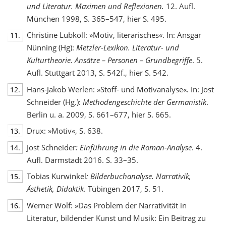
und Literatur. Maximen und Reflexionen.
12. Aufl.
München 1998, S. 365–547, hier S. 495.
Christine Lubkoll: »Motiv, literarisches«. In: Ansgar
11.
Nünning (Hg):
Metzler-Lexikon. Literatur- und
Kulturtheorie. Ansätze – Personen – Grundbegriffe
. 5.
Aufl. Stuttgart 2013, S. 542f., hier S. 542.
Hans-Jakob Werlen: »Stoff- und Motivanalyse«. In: Jost
12.
Schneider (Hg.):
Methodengeschichte
der Germanistik
.
Berlin u. a. 2009, S. 661–677, hier S. 665.
Drux: »Motiv«, S. 638.
13.
Jost Schneider
: Einführung in die Roman-Analyse
. 4.
14.
Aufl. Darmstadt 2016. S. 33–35.
Tobias Kurwinkel
: Bilderbuchanalyse. Narrativik,
15.
Ästhetik, Didaktik
. Tübingen 2017, S. 51.
Werner Wolf: »Das Problem der Narrativität in
16.
Literatur, bildender Kunst und Musik: Ein Beitrag zu