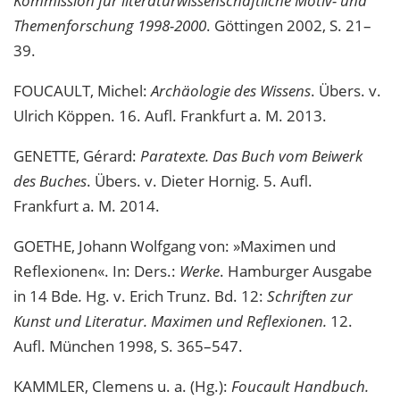
Kommission für literaturwissenschaftliche Motiv- und
Themenforschung 1998-2000
. Göttingen 2002, S. 21–
39.
FOUCAULT, Michel:
Archäologie des Wissens
. Übers. v.
Ulrich Köppen. 16. Aufl. Frankfurt a. M. 2013.
GENETTE, Gérard:
Paratexte. Das Buch vom Beiwerk
des Buches
. Übers. v. Dieter Hornig. 5. Aufl.
Frankfurt a. M. 2014.
GOETHE, Johann Wolfgang von: »Maximen und
Reflexionen«. In: Ders.:
Werke
. Hamburger Ausgabe
in 14 Bde
.
Hg. v. Erich Trunz. Bd. 12:
Schriften zur
Kunst und Literatur. Maximen und Reflexionen.
12.
Aufl. München 1998, S. 365–547.
KAMMLER, Clemens u. a. (Hg.):
Foucault Handbuch.