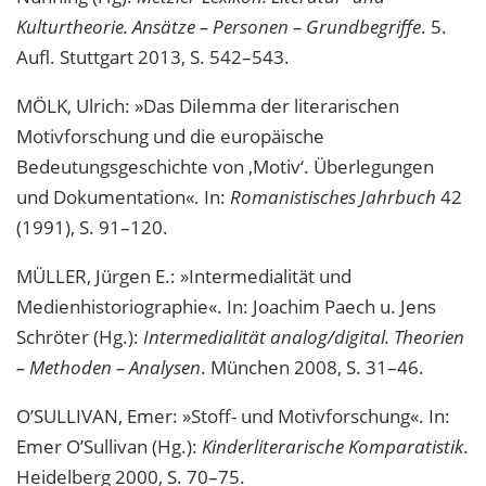
Kulturtheorie. Ansätze – Personen – Grundbegriffe
. 5.
Aufl. Stuttgart 2013, S. 542–543.
MÖLK, Ulrich: »Das Dilemma der literarischen
Motivforschung und die europäische
Bedeutungsgeschichte von ‚Motiv‘. Überlegungen
und Dokumentation«. In:
Romanistisches Jahrbuch
42
(1991), S. 91–120.
MÜLLER, Jürgen E.: »Intermedialität und
Medienhistoriographie«. In: Joachim Paech u. Jens
Schröter (Hg.):
Intermedialität analog/digital. Theorien
– Methoden – Analysen
. München 2008, S. 31–46.
O’SULLIVAN, Emer: »Stoff- und Motivforschung«. In:
Emer O’Sullivan (Hg.):
Kinderliterarische Komparatistik
.
Heidelberg 2000, S. 70–75.