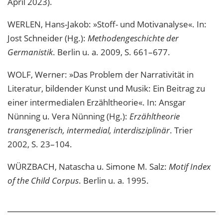
April 2023).
WERLEN, Hans-Jakob: »Stoff- und Motivanalyse«. In:
Jost Schneider (Hg.):
Methodengeschichte der
Germanistik
. Berlin u. a. 2009, S. 661–677.
WOLF, Werner: »Das Problem der Narrativität in
Literatur, bildender Kunst und Musik: Ein Beitrag zu
einer intermedialen Erzähltheorie«. In: Ansgar
Nünning u. Vera Nünning (Hg.):
Erzähltheorie
transgenerisch, intermedial, interdisziplinär
. Trier
2002, S. 23–104.
WÜRZBACH, Natascha u. Simone M. Salz:
Motif Index
of the Child Corpus
. Berlin u. a. 1995.