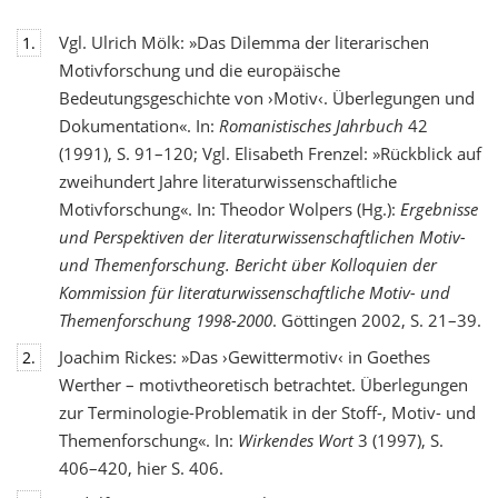
Vgl. Ulrich Mölk: »Das Dilemma der literarischen
1.
Motivforschung und die europäische
Bedeutungsgeschichte von ›Motiv‹. Überlegungen und
Dokumentation«. In:
Romanistisches Jahrbuch
42
(1991), S. 91–120; Vgl. Elisabeth Frenzel: »Rückblick auf
zweihundert Jahre literaturwissenschaftliche
Motivforschung«. In: Theodor Wolpers (Hg.):
Ergebnisse
und Perspektiven der literaturwissenschaftlichen Motiv-
und Themenforschung. Bericht über Kolloquien der
Kommission für literaturwissenschaftliche Motiv- und
Themenforschung 1998-2000
. Göttingen 2002, S. 21–39.
Joachim Rickes: »Das ›Gewittermotiv‹ in Goethes
2.
Werther – motivtheoretisch betrachtet. Überlegungen
zur Terminologie-Problematik in der Stoff-, Motiv- und
Themenforschung«. In:
Wirkendes Wort
3 (1997), S.
406–420, hier S. 406.