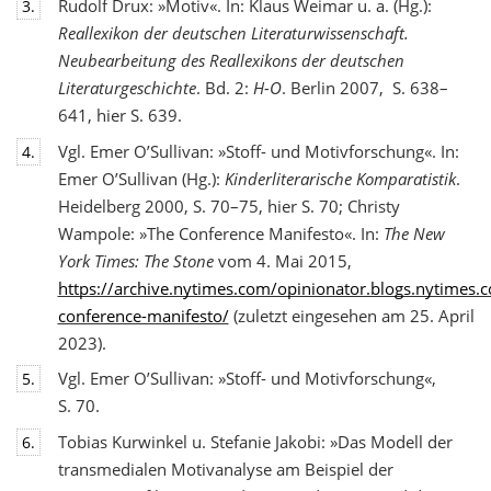
Rudolf Drux: »Motiv«. In: Klaus Weimar u. a. (Hg.):
3.
Reallexikon der deutschen Literaturwis
senschaft.
Neubearbeitung des Reallexikons der deutschen
Literaturgeschichte
. Bd. 2:
H-O
. Berlin 2007, S. 638–
641, hier S. 639.
Vgl. Emer O’Sullivan: »Stoff- und Motivforschung«. In:
4.
Emer O’Sullivan (Hg.):
Kinderliterarische Komparatistik
.
Heidelberg 2000, S. 70–75, hier S. 70; Christy
Wampole: »The Conference Manifesto«. In:
The New
York Times: The Stone
vom 4. Mai 2015,
https://archive.nytimes.com/opinionator.blogs.nytimes
conference-manifesto/
(zuletzt eingesehen am 25. April
2023).
Vgl. Emer O’Sullivan: »Stoff- und Motivforschung«,
5.
S. 70.
Tobias Kurwinkel u. Stefanie Jakobi: »Das Modell der
6.
transmedialen Motivanalyse am Beispiel der