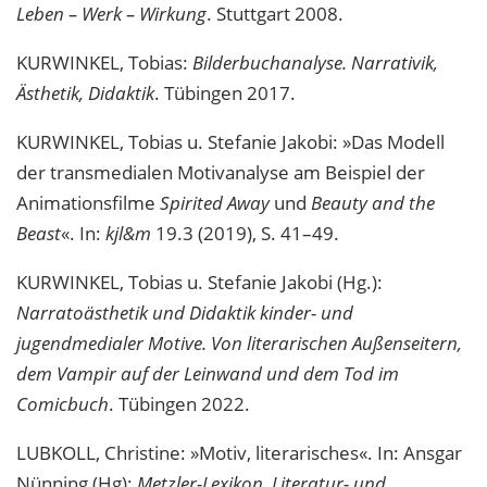
Leben – Werk – Wirkung
. Stuttgart 2008.
KURWINKEL, Tobias:
Bilderbuchanalyse. Narrativik,
Ästhetik, Didaktik
. Tübingen 2017.
KURWINKEL, Tobias u. Stefanie Jakobi: »Das Modell
der transmedialen Motivanalyse am Beispiel der
Animationsfilme
Spirited Away
und
Beauty and the
Beast
«. In:
kjl&m
19.3 (2019), S. 41–49.
KURWINKEL, Tobias u. Stefanie Jakobi (Hg.):
Narratoästhetik und Didaktik kinder- und
jugendmedialer Motive. Von literarischen Außenseitern,
dem Vampir auf der Leinwand und dem Tod im
Comicbuch
. Tübingen 2022.
LUBKOLL, Christine: »Motiv, literarisches«. In: Ansgar
Nünning (Hg):
Metzler-Lexikon. Literatur- und