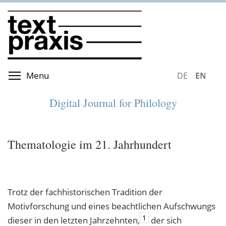
Skip
to
main
content
Toggle menu visibility
Menu
DEUTSCH
ENGLIS
Digital Journal for Philology
Thematologie im 21. Jahrhundert
Trotz der fachhistorischen Tradition der
Motivforschung und eines beachtlichen Aufschwungs
1
dieser in den letzten Jahrzehnten,
der sich