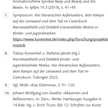
Animationsfilme
Spirited Away
und
Beauty and the
Beast
«. In:
kjl&m
19.3 (2019), S. 41–49.
Symposium:
Von literarischen Außenseitern, dem Vampir
7.
auf der Leinwand und dem Tod
im Comicbuch.
Narratoästhetik und Didaktik transmedialer Motive in
Kinder- und Jugendmedien
.
https://www.kurwinkel.de/index.php/forschung/projekte
motivik
.
Tobias Kurwinkel u. Stefanie Jakobi (Hg.):
8.
Narratoästhetik und Didaktik kinder- und
jugend
medialer Motive. Von literarischen Außenseitern,
dem Vampir auf der Leinwand und dem Tod im
Comicbuch
. Tübingen 2022.
Vgl. Mölk: »Das Dilemma«, S. 91–120.
9.
Johann Wolfgang von Goethe: »Maximen und
10.
Reflexionen«. In: Ders.:
Werke
. Hamburger Ausgabe in
14 Bde
.
Hg. v. Erich Trunz. Bd. 12:
Schriften zur Kunst