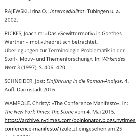
RAJEWSKI, Irina O.:
Intermedialität
. Tübingen u. a.
2002.
RICKES, Joachim: »Das ›Gewittermotiv‹ in Goethes
Werther – motivtheoretisch betrachtet.
Überlegungen zur Terminologie-Problematik in der
Stoff-, Motiv- und Themenforschung«. In:
Wirkendes
Wort
3 (1997), S. 406–420.
SCHNEIDER, Jost:
Einführung in die Roman-Analyse
. 4.
Aufl. Darmstadt 2016.
WAMPOLE, Christy: »The Conference Manifesto«. In:
The New York Times: The Stone
vom 4. Mai 2015,
https://archive.nytimes.com/opinionator.blogs.nytime
conference-manifesto/
(zuletzt eingesehen am 25.