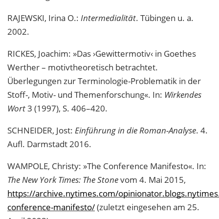
RAJEWSKI, Irina O.:
Intermedialität
. Tübingen u. a.
2002.
RICKES, Joachim: »Das ›Gewittermotiv‹ in Goethes
Werther – motivtheoretisch betrachtet.
Überlegungen zur Terminologie-Problematik in der
Stoff-, Motiv- und Themenforschung«. In:
Wirkendes
Wort
3 (1997), S. 406–420.
SCHNEIDER, Jost:
Einführung in die Roman-Analyse
. 4.
Aufl. Darmstadt 2016.
WAMPOLE, Christy: »The Conference Manifesto«. In:
The New York Times: The Stone
vom 4. Mai 2015,
https://archive.nytimes.com/opinionator.blogs.nytime
conference-manifesto/
(zuletzt eingesehen am 25.