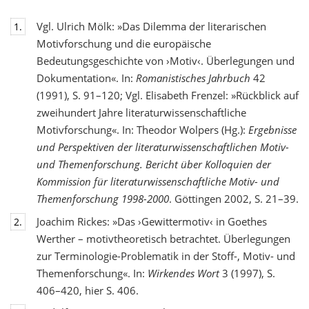
Vgl. Ulrich Mölk: »Das Dilemma der literarischen
1.
Motivforschung und die europäische
Bedeutungsgeschichte von ›Motiv‹. Überlegungen und
Dokumentation«. In:
Romanistisches Jahrbuch
42
(1991), S. 91–120; Vgl. Elisabeth Frenzel: »Rückblick auf
zweihundert Jahre literaturwissenschaftliche
Motivforschung«. In: Theodor Wolpers (Hg.):
Ergebnisse
und Perspektiven der literaturwissenschaftlichen Motiv-
und Themenforschung. Bericht über Kolloquien der
Kommission für literaturwissenschaftliche Motiv- und
Themenforschung 1998-2000
. Göttingen 2002, S. 21–39.
Joachim Rickes: »Das ›Gewittermotiv‹ in Goethes
2.
Werther – motivtheoretisch betrachtet. Überlegungen
zur Terminologie-Problematik in der Stoff-, Motiv- und
Themenforschung«. In:
Wirkendes Wort
3 (1997), S.
406–420, hier S. 406.