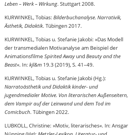
Leben – Werk – Wirkung
. Stuttgart 2008.
KURWINKEL, Tobias:
Bilderbuchanalyse. Narrativik,
Ästhetik, Didaktik
. Tübingen 2017.
KURWINKEL, Tobias u. Stefanie Jakobi: »Das Modell
der transmedialen Motivanalyse am Beispiel der
Animationsfilme
Spirited Away
und
Beauty and the
Beast
«. In:
kjl&m
19.3 (2019), S. 41–49.
KURWINKEL, Tobias u. Stefanie Jakobi (Hg.):
Narratoästhetik und Didaktik kinder- und
jugendmedialer Motive. Von literarischen Außenseitern,
dem Vampir auf der Leinwand und dem Tod im
Comicbuch
. Tübingen 2022.
LUBKOLL, Christine: »Motiv, literarisches«. In: Ansgar
Nünning (Hg):
Metzler-Lexikon. Literatur- und