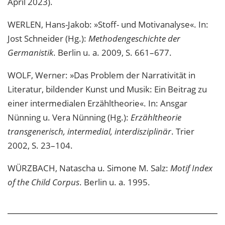
April 2023).
WERLEN, Hans-Jakob: »Stoff- und Motivanalyse«. In:
Jost Schneider (Hg.):
Methodengeschichte der
Germanistik
. Berlin u. a. 2009, S. 661–677.
WOLF, Werner: »Das Problem der Narrativität in
Literatur, bildender Kunst und Musik: Ein Beitrag zu
einer intermedialen Erzähltheorie«. In: Ansgar
Nünning u. Vera Nünning (Hg.):
Erzähltheorie
transgenerisch, intermedial, interdisziplinär
. Trier
2002, S. 23–104.
WÜRZBACH, Natascha u. Simone M. Salz:
Motif Index
of the Child Corpus
. Berlin u. a. 1995.