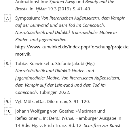
Animationsfilme
Spirited Away
und
Beauty and the
Beast
«. In:
kjl&m
19.3 (2019), S. 41–49.
Symposium:
Von literarischen Außenseitern, dem Vampir
7.
auf der Leinwand und dem Tod
im Comicbuch.
Narratoästhetik und Didaktik transmedialer Motive in
Kinder- und Jugendmedien
.
https://www.kurwinkel.de/index.php/forschung/projekte
motivik
.
Tobias Kurwinkel u. Stefanie Jakobi (Hg.):
8.
Narratoästhetik und Didaktik kinder- und
jugend
medialer Motive. Von literarischen Außenseitern,
dem Vampir auf der Leinwand und dem Tod im
Comicbuch
. Tübingen 2022.
Vgl. Mölk: »Das Dilemma«, S. 91–120.
9.
Johann Wolfgang von Goethe: »Maximen und
10.
Reflexionen«. In: Ders.:
Werke
. Hamburger Ausgabe in
14 Bde
.
Hg. v. Erich Trunz. Bd. 12:
Schriften zur Kunst