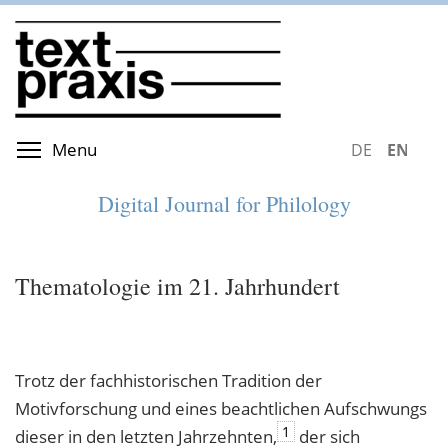
Skip
to
main
content
Toggle menu visibility
Menu
DEUTSCH
ENGLIS
Digital Journal for Philology
Thematologie im 21. Jahrhundert
Trotz der fachhistorischen Tradition der
Motivforschung und eines beachtlichen Aufschwungs
1
dieser in den letzten Jahrzehnten,
der sich