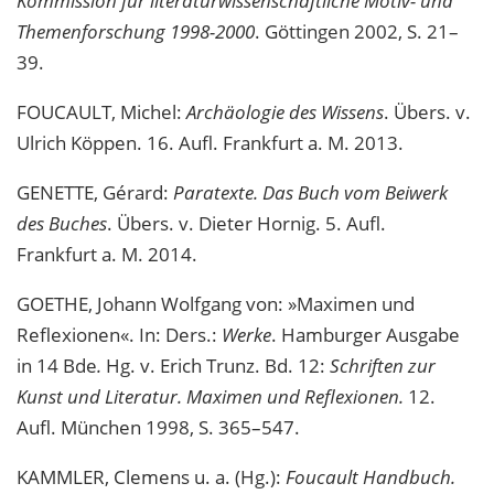
Kommission für literaturwissenschaftliche Motiv- und
Themenforschung 1998-2000
. Göttingen 2002, S. 21–
39.
FOUCAULT, Michel:
Archäologie des Wissens
. Übers. v.
Ulrich Köppen. 16. Aufl. Frankfurt a. M. 2013.
GENETTE, Gérard:
Paratexte. Das Buch vom Beiwerk
des Buches
. Übers. v. Dieter Hornig. 5. Aufl.
Frankfurt a. M. 2014.
GOETHE, Johann Wolfgang von: »Maximen und
Reflexionen«. In: Ders.:
Werke
. Hamburger Ausgabe
in 14 Bde
.
Hg. v. Erich Trunz. Bd. 12:
Schriften zur
Kunst und Literatur. Maximen und Reflexionen.
12.
Aufl. München 1998, S. 365–547.
KAMMLER, Clemens u. a. (Hg.):
Foucault Handbuch.