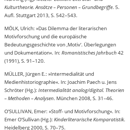
Kulturtheorie. Ansätze – Personen – Grundbegriffe
. 5.
Aufl. Stuttgart 2013, S. 542–543.
MÖLK, Ulrich: »Das Dilemma der literarischen
Motivforschung und die europäische
Bedeutungsgeschichte von ‚Motiv‘. Überlegungen
und Dokumentation«. In:
Romanistisches Jahrbuch
42
(1991), S. 91–120.
MÜLLER, Jürgen E.: »Intermedialität und
Medienhistoriographie«. In: Joachim Paech u. Jens
Schröter (Hg.):
Intermedialität analog/digital. Theorien
– Methoden – Analysen
. München 2008, S. 31–46.
O’SULLIVAN, Emer: »Stoff- und Motivforschung«. In:
Emer O’Sullivan (Hg.):
Kinderliterarische Komparatistik
.
Heidelberg 2000, S. 70–75.