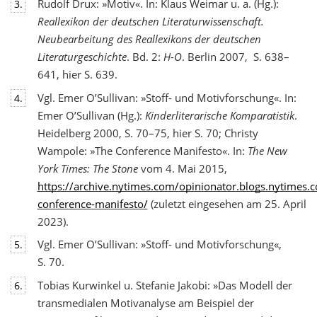
Rudolf Drux: »Motiv«. In: Klaus Weimar u. a. (Hg.):
3.
Reallexikon der deutschen Literaturwis
senschaft.
Neubearbeitung des Reallexikons der deutschen
Literaturgeschichte
. Bd. 2:
H-O
. Berlin 2007, S. 638–
641, hier S. 639.
Vgl. Emer O’Sullivan: »Stoff- und Motivforschung«. In:
4.
Emer O’Sullivan (Hg.):
Kinderliterarische Komparatistik
.
Heidelberg 2000, S. 70–75, hier S. 70; Christy
Wampole: »The Conference Manifesto«. In:
The New
York Times: The Stone
vom 4. Mai 2015,
https://archive.nytimes.com/opinionator.blogs.nytimes
conference-manifesto/
(zuletzt eingesehen am 25. April
2023).
Vgl. Emer O’Sullivan: »Stoff- und Motivforschung«,
5.
S. 70.
Tobias Kurwinkel u. Stefanie Jakobi: »Das Modell der
6.
transmedialen Motivanalyse am Beispiel der