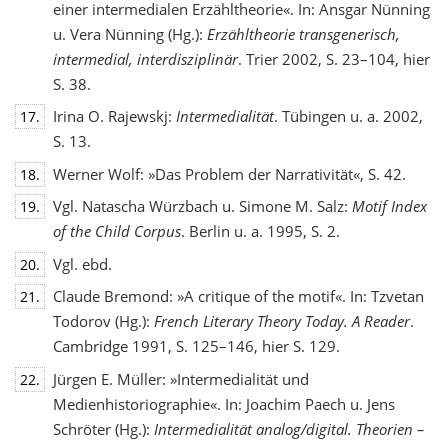
einer intermedialen Erzähltheorie«. In: Ansgar Nünning
u. Vera Nünning (Hg.):
Erzähltheorie transgenerisch,
intermedial, interdisziplinär
. Trier 2002, S. 23–104, hier
S. 38.
Irina O. Rajewskj:
Intermedialität
. Tübingen u. a. 2002,
17.
S. 13.
Werner Wolf: »Das Problem der Narrativität«, S. 42.
18.
Vgl. Natascha Würzbach u. Simone M. Salz:
Motif Index
19.
of the Child Corpus
. Berlin u. a. 1995, S. 2.
Vgl. ebd.
20.
Claude Bremond: »A critique of the motif«. In: Tzvetan
21.
Todorov (Hg.):
French Literary Theory Today. A Reader
.
Cambridge 1991, S. 125–146, hier S. 129.
Jürgen E. Müller: »Intermedialität und
22.
Medienhistoriographie«. In: Joachim Paech u. Jens
Schröter (Hg.):
Intermedialität analog/digital. Theorien –