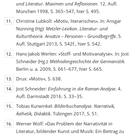
und Literatur. Maximen und Reflexionen.
12. Aufl.
München 1998, S. 365–547, hier S. 495.
Christine Lubkoll: »Motiv, literarisches«. In: Ansgar
11.
Nünning (Hg):
Metzler-Lexikon. Literatur- und
Kulturtheorie. Ansätze – Personen – Grundbegriffe
. 5.
Aufl. Stuttgart 2013, S. 542f., hier S. 542.
Hans-Jakob Werlen: »Stoff- und Motivanalyse«. In: Jost
12.
Schneider (Hg.):
Methodengeschichte
der Germanistik
.
Berlin u. a. 2009, S. 661–677, hier S. 665.
Drux: »Motiv«, S. 638.
13.
Jost Schneider
: Einführung in die Roman-Analyse
. 4.
14.
Aufl. Darmstadt 2016. S. 33–35.
Tobias Kurwinkel
: Bilderbuchanalyse. Narrativik,
15.
Ästhetik, Didaktik
. Tübingen 2017, S. 51.
Werner Wolf: »Das Problem der Narrativität in
16.
Literatur, bildender Kunst und Musik: Ein Beitrag zu