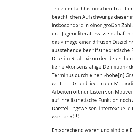
Trotz der fachhistorischen Traditi
beachtlichen Aufschwungs dieser in
insbesondere in einer großen Zahl 
und Jugendliteraturwissenschaft n
das »Image einer diffusen Disziplin
ausstehende begriffstheoretische 
Drux im Reallexikon der deutschen 
keine »konsensfähige Definition« d
Terminus durch einen »hohe[n] Gr
weiterer Grund liegt in der Method
Arbeiten oft nur Listen von Motiven
auf ihre ästhetische Funktion noc
Darstellungsweisen, intertextuelle
4
werden«.
Entsprechend waren und sind die E