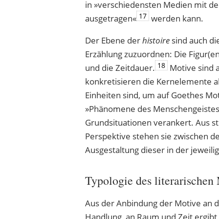
in »verschiedensten Medien mit d
17
ausgetragen«
werden kann.
Der Ebene der
histoire
sind auch d
Erzählung zuzuordnen: Die Figur(en
18
und die Zeitdauer.
Motive sind 
konkretisieren die Kernelemente al
Einheiten sind, um auf Goethes M
»Phänomene des Menschengeistes« i
Grundsituationen verankert. Aus str
Perspektive stehen sie zwischen 
Ausgestaltung dieser in der jeweili
Typologie des literarischen
Aus der Anbindung der Motive an d
Handlung, an Raum und Zeit ergibt 