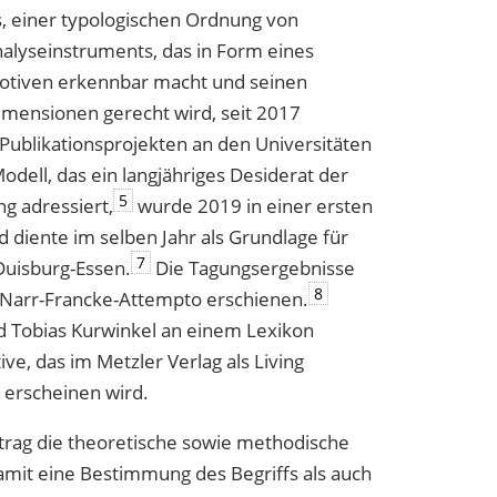
s, einer typologischen Ordnung von
nalyseinstruments, das in Form eines
Motiven erkennbar macht und seinen
imensionen gerecht wird, seit 2017
ublikationsprojekten an den Universitäten
ell, das ein langjähriges Desiderat der
5
ng adressiert,
wurde 2019 in einer ersten
d diente im selben Jahr als Grundlage für
7
Duisburg-Essen.
Die Tagungsergebnisse
8
 Narr-Francke-Attempto erschienen.
nd Tobias Kurwinkel an einem Lexikon
ve, das im Metzler Verlag als Living
 erscheinen wird.
itrag die theoretische sowie methodische
amit eine Bestimmung des Begriffs als auch