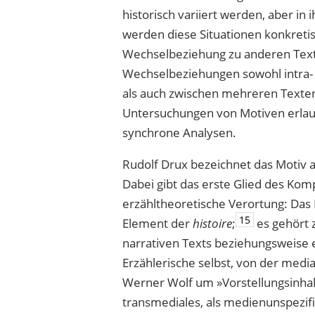
histo­risch variiert werden, aber i
werden diese Situationen konkretis
Wechselbeziehung zu anderen Text
Wechselbeziehungen sowohl intra- a
als auch zwischen mehreren Texten,
Untersuchungen von Motiven erlau
synchrone Analysen.
Rudolf Drux bezeichnet das Motiv al
Dabei gibt das erste Glied des Ko
erzähltheoretische Verortung: Das M
15
Element der
histoire
;
es gehört 
narrativen Texts beziehungsweise e
Erzählerische selbst, von der media
Werner Wolf um »Vorstellungsinha
transmediales, als medienunspezi