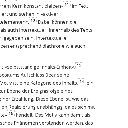
11
n ihrem Kern konstant bleiben«
im Text
iert und stehen in »aktiver
12
­elementen«.
Dabei können die
ls auch intertextuell, innerhalb des Texts
 gegeben sein. Intertextuelle
ben entsprechend diachrone wie auch
13
s »selbstständige Inhalts-Einheit«.
mpositums Aufschluss über seine
14
otiv ist eine Kategorie des Inhalts,
ein
zur Ebene der Ereignisfolge eines
iner Erzählung. Diese Ebene ist, wie das
len Realisierung unabhängig, da es sich mit
16
lte«
handelt. Das Motiv kann damit als
fisches Phänomen verstanden werden, das