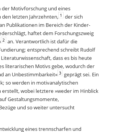
on der Motivforschung und eines
1
 den letzten Jahrzehnten,
der sich
an Publikationen im Bereich der Kinder-
iederschlägt, haftet dem Forschungszweig
2
«
an. Verantwortlich ist dafür die
Fundierung; entsprechend schreibt Rudolf
Literaturwissenschaft, dass es bis heute
es literarischen Motivs gebe, wodurch der
3
ad an Unbestimmbarkeit«
geprägt sei. Ein
ik; so werden in motivanalytischen
 erstellt, wobei letztere »weder im Hinblick
h auf Gestaltungsmomente,
 Bezüge und so weiter untersucht
ntwicklung eines trennscharfen und