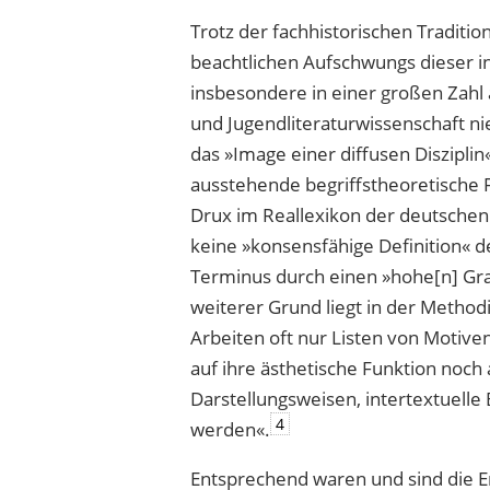
Trotz der fachhistorischen Traditi
beachtlichen Aufschwungs dieser in
insbesondere in einer großen Zahl 
und Jugendliteraturwissenschaft n
das »Image einer diffusen Disziplin
ausstehende begriffstheoretische 
Drux im Reallexikon der deutschen 
keine »konsensfähige Definition« d
Terminus durch einen »hohe[n] Gr
weiterer Grund liegt in der Method
Arbeiten oft nur Listen von Motiven
auf ihre ästhetische Funktion noc
Darstellungsweisen, intertextuelle
4
werden«.
Entsprechend waren und sind die E