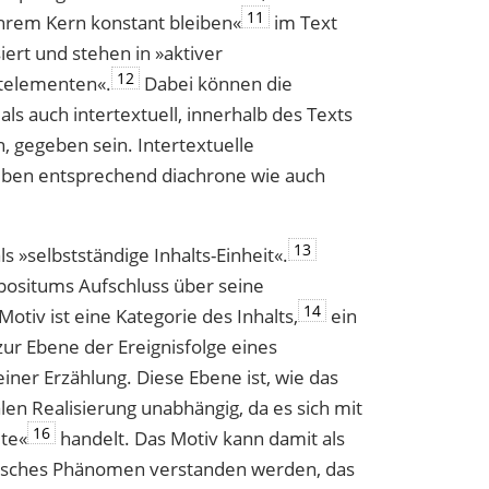
11
n ihrem Kern konstant bleiben«
im Text
iert und stehen in »aktiver
12
­elementen«.
Dabei können die
ls auch intertextuell, innerhalb des Texts
 gegeben sein. Intertextuelle
ben entsprechend diachrone wie auch
13
s »selbstständige Inhalts-Einheit«.
mpositums Aufschluss über seine
14
otiv ist eine Kategorie des Inhalts,
ein
zur Ebene der Ereignisfolge eines
iner Erzählung. Diese Ebene ist, wie das
len Realisierung unabhängig, da es sich mit
16
lte«
handelt. Das Motiv kann damit als
fisches Phänomen verstanden werden, das