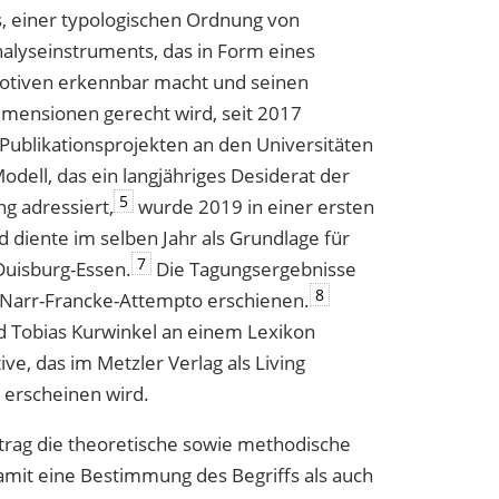
s, einer typologischen Ordnung von
nalyseinstruments, das in Form eines
Motiven erkennbar macht und seinen
imensionen gerecht wird, seit 2017
ublikationsprojekten an den Universitäten
ell, das ein langjähriges Desiderat der
5
ng adressiert,
wurde 2019 in einer ersten
d diente im selben Jahr als Grundlage für
7
Duisburg-Essen.
Die Tagungsergebnisse
8
 Narr-Francke-Attempto erschienen.
nd Tobias Kurwinkel an einem Lexikon
ve, das im Metzler Verlag als Living
 erscheinen wird.
itrag die theoretische sowie methodische
amit eine Bestimmung des Begriffs als auch