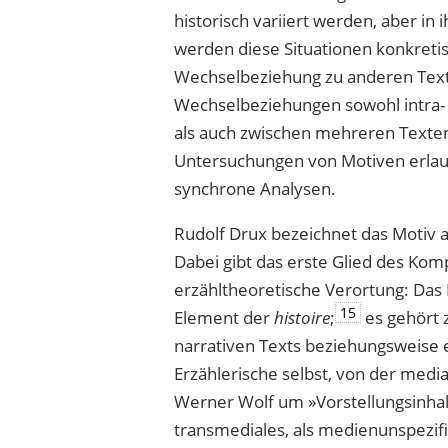
histo­risch variiert werden, aber i
werden diese Situationen konkretis
Wechselbeziehung zu anderen Text
Wechselbeziehungen sowohl intra- a
als auch zwischen mehreren Texten,
Untersuchungen von Motiven erlau
synchrone Analysen.
Rudolf Drux bezeichnet das Motiv al
Dabei gibt das erste Glied des Ko
erzähltheoretische Verortung: Das M
15
Element der
histoire
;
es gehört 
narrativen Texts beziehungsweise e
Erzählerische selbst, von der media
Werner Wolf um »Vorstellungsinha
transmediales, als medienunspezi