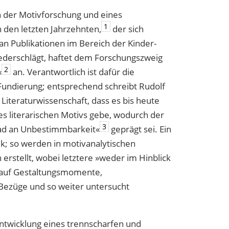
on der Motivforschung und eines
1
 den letzten Jahrzehnten,
der sich
an Publikationen im Bereich der Kinder-
iederschlägt, haftet dem Forschungszweig
2
«
an. Verantwortlich ist dafür die
Fundierung; entsprechend schreibt Rudolf
Literaturwissenschaft, dass es bis heute
es literarischen Motivs gebe, wodurch der
3
ad an Unbestimmbarkeit«
geprägt sei. Ein
ik; so werden in motivanalytischen
 erstellt, wobei letztere »weder im Hinblick
h auf Gestaltungsmomente,
 Bezüge und so weiter untersucht
ntwicklung eines trennscharfen und