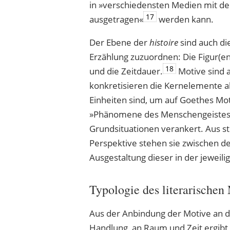
in »verschiedensten Medien mit d
17
ausgetragen«
werden kann.
Der Ebene der
histoire
sind auch d
Erzählung zuzuordnen: Die Figur(en
18
und die Zeitdauer.
Motive sind 
konkretisieren die Kernelemente al
Einheiten sind, um auf Goethes M
»Phänomene des Menschengeistes« i
Grundsituationen verankert. Aus str
Perspektive stehen sie zwischen 
Ausgestaltung dieser in der jeweili
Typologie des literarischen
Aus der Anbindung der Motive an d
Handlung, an Raum und Zeit ergibt 