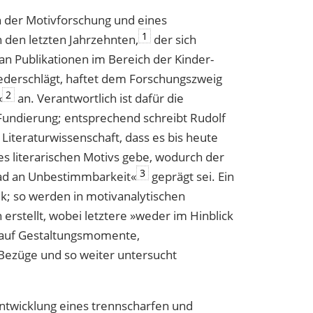
on der Motivforschung und eines
1
 den letzten Jahrzehnten,
der sich
an Publikationen im Bereich der Kinder-
iederschlägt, haftet dem Forschungszweig
2
«
an. Verantwortlich ist dafür die
Fundierung; entsprechend schreibt Rudolf
Literaturwissenschaft, dass es bis heute
es literarischen Motivs gebe, wodurch der
3
ad an Unbestimmbarkeit«
geprägt sei. Ein
ik; so werden in motivanalytischen
 erstellt, wobei letztere »weder im Hinblick
h auf Gestaltungsmomente,
 Bezüge und so weiter untersucht
ntwicklung eines trennscharfen und