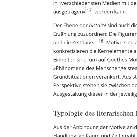
in »verschiedensten Medien mit d
17
ausgetragen«
werden kann.
Der Ebene der
histoire
sind auch d
Erzählung zuzuordnen: Die Figur(en
18
und die Zeitdauer.
Motive sind 
konkretisieren die Kernelemente al
Einheiten sind, um auf Goethes M
»Phänomene des Menschengeistes« i
Grundsituationen verankert. Aus str
Perspektive stehen sie zwischen 
Ausgestaltung dieser in der jeweili
Typologie des literarischen
Aus der Anbindung der Motive an d
Handlung, an Raum und Zeit ergibt 