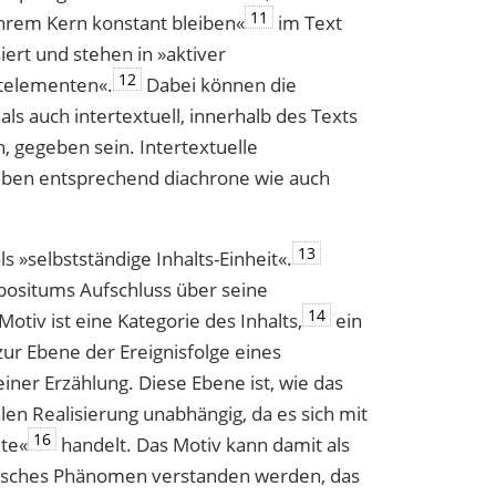
11
n ihrem Kern konstant bleiben«
im Text
iert und stehen in »aktiver
12
­elementen«.
Dabei können die
ls auch intertextuell, innerhalb des Texts
 gegeben sein. Intertextuelle
ben entsprechend diachrone wie auch
13
s »selbstständige Inhalts-Einheit«.
mpositums Aufschluss über seine
14
otiv ist eine Kategorie des Inhalts,
ein
zur Ebene der Ereignisfolge eines
iner Erzählung. Diese Ebene ist, wie das
len Realisierung unabhängig, da es sich mit
16
lte«
handelt. Das Motiv kann damit als
fisches Phänomen verstanden werden, das