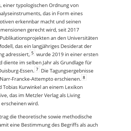
s, einer typologischen Ordnung von
nalyseinstruments, das in Form eines
Motiven erkennbar macht und seinen
imensionen gerecht wird, seit 2017
ublikationsprojekten an den Universitäten
ell, das ein langjähriges Desiderat der
5
ng adressiert,
wurde 2019 in einer ersten
d diente im selben Jahr als Grundlage für
7
Duisburg-Essen.
Die Tagungsergebnisse
8
 Narr-Francke-Attempto erschienen.
nd Tobias Kurwinkel an einem Lexikon
ve, das im Metzler Verlag als Living
 erscheinen wird.
itrag die theoretische sowie methodische
amit eine Bestimmung des Begriffs als auch