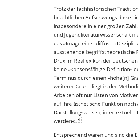
Trotz der fachhistorischen Traditi
beachtlichen Aufschwungs dieser in
insbesondere in einer großen Zahl 
und Jugendliteraturwissenschaft n
das »Image einer diffusen Disziplin
ausstehende begriffstheoretische 
Drux im Reallexikon der deutschen 
keine »konsensfähige Definition« d
Terminus durch einen »hohe[n] Gr
weiterer Grund liegt in der Method
Arbeiten oft nur Listen von Motiven
auf ihre ästhetische Funktion noc
Darstellungsweisen, intertextuelle
4
werden«.
Entsprechend waren und sind die E