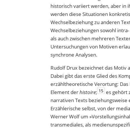
histo­risch variiert werden, aber i
werden diese Situationen konkretis
Wechselbeziehung zu anderen Text
Wechselbeziehungen sowohl intra- a
als auch zwischen mehreren Texten,
Untersuchungen von Motiven erlau
synchrone Analysen.
Rudolf Drux bezeichnet das Motiv al
Dabei gibt das erste Glied des Ko
erzähltheoretische Verortung: Das M
15
Element der
histoire
;
es gehört 
narrativen Texts beziehungsweise e
Erzählerische selbst, von der media
Werner Wolf um »Vorstellungsinha
transmediales, als medienunspezi