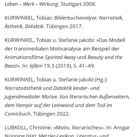
Leben – Werk – Wirkung
. Stuttgart 2008.
KURWINKEL, Tobias:
Bilderbuchanalyse. Narrativik,
Ästhetik, Didaktik
. Tübingen 2017.
KURWINKEL, Tobias u. Stefanie Jakobi: »Das Modell
der transmedialen Motivanalyse am Beispiel der
Animationsfilme
Spirited Away
und
Beauty and the
Beast
«. In:
kjl&m
19.3 (2019), S. 41–49.
KURWINKEL, Tobias u. Stefanie Jakobi (Hg.):
Narratoästhetik und Didaktik kinder- und
jugendmedialer Motive. Von literarischen Außenseitern,
dem Vampir auf der Leinwand und dem Tod im
Comicbuch
. Tübingen 2022.
LUBKOLL, Christine: »Motiv, literarisches«. In: Ansgar
Nünning (Hg):
Metzler-Lexikon. Literatur- und