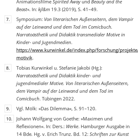
Animationsfilme
Spirited Away
und
Beauty and the
Beast
«. In:
kjl&m
19.3 (2019), S. 41–49.
Symposium:
Von literarischen Außenseitern, dem Vampir
7.
auf der Leinwand und dem Tod
im Comicbuch.
Narratoästhetik und Didaktik transmedialer Motive in
Kinder- und Jugendmedien
.
https://www.kurwinkel.de/index.php/forschung/projekte
motivik
.
Tobias Kurwinkel u. Stefanie Jakobi (Hg.):
8.
Narratoästhetik und Didaktik kinder- und
jugend
medialer Motive. Von literarischen Außenseitern,
dem Vampir auf der Leinwand und dem Tod im
Comicbuch
. Tübingen 2022.
Vgl. Mölk: »Das Dilemma«, S. 91–120.
9.
Johann Wolfgang von Goethe: »Maximen und
10.
Reflexionen«. In: Ders.:
Werke
. Hamburger Ausgabe in
14 Bde
.
Hg. v. Erich Trunz. Bd. 12:
Schriften zur Kunst