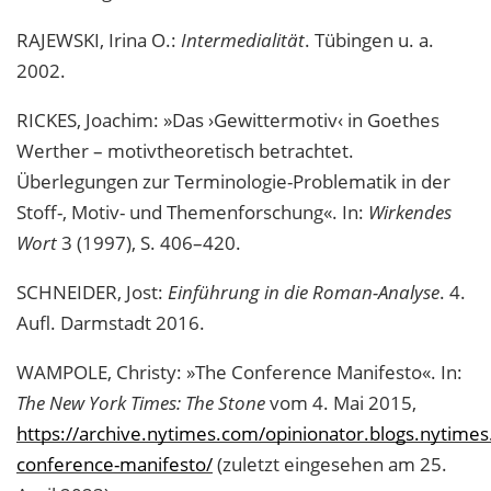
RAJEWSKI, Irina O.:
Intermedialität
. Tübingen u. a.
2002.
RICKES, Joachim: »Das ›Gewittermotiv‹ in Goethes
Werther – motivtheoretisch betrachtet.
Überlegungen zur Terminologie-Problematik in der
Stoff-, Motiv- und Themenforschung«. In:
Wirkendes
Wort
3 (1997), S. 406–420.
SCHNEIDER, Jost:
Einführung in die Roman-Analyse
. 4.
Aufl. Darmstadt 2016.
WAMPOLE, Christy: »The Conference Manifesto«. In:
The New York Times: The Stone
vom 4. Mai 2015,
https://archive.nytimes.com/opinionator.blogs.nytime
conference-manifesto/
(zuletzt eingesehen am 25.