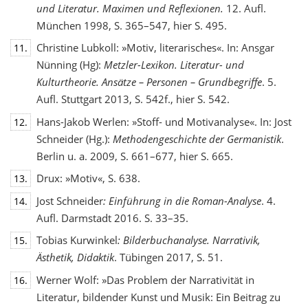
und Literatur. Maximen und Reflexionen.
12. Aufl.
München 1998, S. 365–547, hier S. 495.
Christine Lubkoll: »Motiv, literarisches«. In: Ansgar
11.
Nünning (Hg):
Metzler-Lexikon. Literatur- und
Kulturtheorie. Ansätze – Personen – Grundbegriffe
. 5.
Aufl. Stuttgart 2013, S. 542f., hier S. 542.
Hans-Jakob Werlen: »Stoff- und Motivanalyse«. In: Jost
12.
Schneider (Hg.):
Methodengeschichte
der Germanistik
.
Berlin u. a. 2009, S. 661–677, hier S. 665.
Drux: »Motiv«, S. 638.
13.
Jost Schneider
: Einführung in die Roman-Analyse
. 4.
14.
Aufl. Darmstadt 2016. S. 33–35.
Tobias Kurwinkel
: Bilderbuchanalyse. Narrativik,
15.
Ästhetik, Didaktik
. Tübingen 2017, S. 51.
Werner Wolf: »Das Problem der Narrativität in
16.
Literatur, bildender Kunst und Musik: Ein Beitrag zu