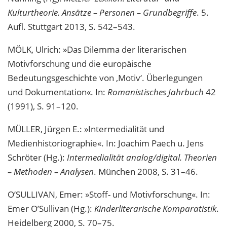
Kulturtheorie. Ansätze – Personen – Grundbegriffe
. 5.
Aufl. Stuttgart 2013, S. 542–543.
MÖLK, Ulrich: »Das Dilemma der literarischen
Motivforschung und die europäische
Bedeutungsgeschichte von ‚Motiv‘. Überlegungen
und Dokumentation«. In:
Romanistisches Jahrbuch
42
(1991), S. 91–120.
MÜLLER, Jürgen E.: »Intermedialität und
Medienhistoriographie«. In: Joachim Paech u. Jens
Schröter (Hg.):
Intermedialität analog/digital. Theorien
– Methoden – Analysen
. München 2008, S. 31–46.
O’SULLIVAN, Emer: »Stoff- und Motivforschung«. In:
Emer O’Sullivan (Hg.):
Kinderliterarische Komparatistik
.
Heidelberg 2000, S. 70–75.