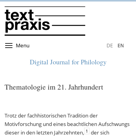
Skip
to
main
content
Toggle menu visibility
Menu
DEUTSCH
ENGLIS
Digital Journal for Philology
Thematologie im 21. Jahrhundert
Trotz der fachhistorischen Tradition der
Motivforschung und eines beachtlichen Aufschwungs
1
dieser in den letzten Jahrzehnten,
der sich