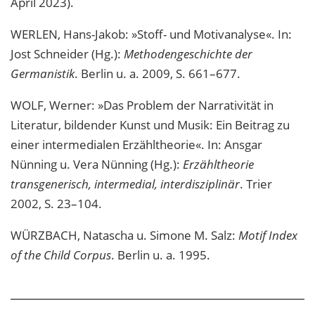
April 2023).
WERLEN, Hans-Jakob: »Stoff- und Motivanalyse«. In:
Jost Schneider (Hg.):
Methodengeschichte der
Germanistik
. Berlin u. a. 2009, S. 661–677.
WOLF, Werner: »Das Problem der Narrativität in
Literatur, bildender Kunst und Musik: Ein Beitrag zu
einer intermedialen Erzähltheorie«. In: Ansgar
Nünning u. Vera Nünning (Hg.):
Erzähltheorie
transgenerisch, intermedial, interdisziplinär
. Trier
2002, S. 23–104.
WÜRZBACH, Natascha u. Simone M. Salz:
Motif Index
of the Child Corpus
. Berlin u. a. 1995.