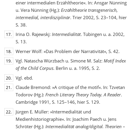
einer intermedialen Erzähltheorie«. In: Ansgar Nünning
u. Vera Nünning (Hg.):
Erzähltheorie transgenerisch,
intermedial, interdisziplinär
. Trier 2002, S. 23–104, hier
S. 38.
Irina O. Rajewskj:
Intermedialität
. Tübingen u. a. 2002,
17.
S. 13.
Werner Wolf: »Das Problem der Narrativität«, S. 42.
18.
Vgl. Natascha Würzbach u. Simone M. Salz:
Motif Index
19.
of the Child Corpus
. Berlin u. a. 1995, S. 2.
Vgl. ebd.
20.
Claude Bremond: »A critique of the motif«. In: Tzvetan
21.
Todorov (Hg.):
French Literary Theory Today. A Reader
.
Cambridge 1991, S. 125–146, hier S. 129.
Jürgen E. Müller: »Intermedialität und
22.
Medienhistoriographie«. In: Joachim Paech u. Jens
Schröter (Hg.):
Intermedialität analog/digital. Theorien –