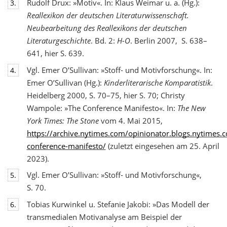
Rudolf Drux: »Motiv«. In: Klaus Weimar u. a. (Hg.):
3.
Reallexikon der deutschen Literaturwis
senschaft.
Neubearbeitung des Reallexikons der deutschen
Literaturgeschichte
. Bd. 2:
H-O
. Berlin 2007, S. 638–
641, hier S. 639.
Vgl. Emer O’Sullivan: »Stoff- und Motivforschung«. In:
4.
Emer O’Sullivan (Hg.):
Kinderliterarische Komparatistik
.
Heidelberg 2000, S. 70–75, hier S. 70; Christy
Wampole: »The Conference Manifesto«. In:
The New
York Times: The Stone
vom 4. Mai 2015,
https://archive.nytimes.com/opinionator.blogs.nytimes
conference-manifesto/
(zuletzt eingesehen am 25. April
2023).
Vgl. Emer O’Sullivan: »Stoff- und Motivforschung«,
5.
S. 70.
Tobias Kurwinkel u. Stefanie Jakobi: »Das Modell der
6.
transmedialen Motivanalyse am Beispiel der