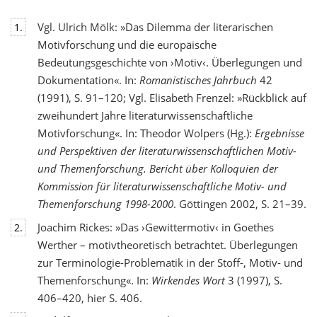
Vgl. Ulrich Mölk: »Das Dilemma der literarischen
1.
Motivforschung und die europäische
Bedeutungsgeschichte von ›Motiv‹. Überlegungen und
Dokumentation«. In:
Romanistisches Jahrbuch
42
(1991), S. 91–120; Vgl. Elisabeth Frenzel: »Rückblick auf
zweihundert Jahre literaturwissenschaftliche
Motivforschung«. In: Theodor Wolpers (Hg.):
Ergebnisse
und Perspektiven der literaturwissenschaftlichen Motiv-
und Themenforschung. Bericht über Kolloquien der
Kommission für literaturwissenschaftliche Motiv- und
Themenforschung 1998-2000
. Göttingen 2002, S. 21–39.
Joachim Rickes: »Das ›Gewittermotiv‹ in Goethes
2.
Werther – motivtheoretisch betrachtet. Überlegungen
zur Terminologie-Problematik in der Stoff-, Motiv- und
Themenforschung«. In:
Wirkendes Wort
3 (1997), S.
406–420, hier S. 406.