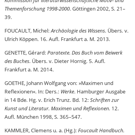
Kommission für literaturwissenschaftliche Motiv- und
Themenforschung 1998-2000
. Göttingen 2002, S. 21–
39.
FOUCAULT, Michel:
Archäologie des Wissens
. Übers. v.
Ulrich Köppen. 16. Aufl. Frankfurt a. M. 2013.
GENETTE, Gérard:
Paratexte. Das Buch vom Beiwerk
des Buches
. Übers. v. Dieter Hornig. 5. Aufl.
Frankfurt a. M. 2014.
GOETHE, Johann Wolfgang von: »Maximen und
Reflexionen«. In: Ders.:
Werke
. Hamburger Ausgabe
in 14 Bde
.
Hg. v. Erich Trunz. Bd. 12:
Schriften zur
Kunst und Literatur. Maximen und Reflexionen.
12.
Aufl. München 1998, S. 365–547.
KAMMLER, Clemens u. a. (Hg.):
Foucault Handbuch.