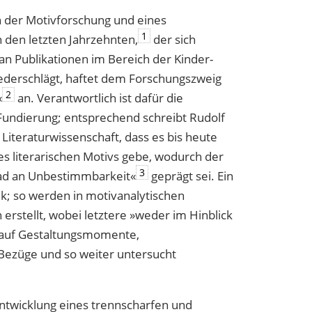
on der Motivforschung und eines
1
 den letzten Jahrzehnten,
der sich
an Publikationen im Bereich der Kinder-
iederschlägt, haftet dem Forschungszweig
2
«
an. Verantwortlich ist dafür die
Fundierung; entsprechend schreibt Rudolf
Literaturwissenschaft, dass es bis heute
es literarischen Motivs gebe, wodurch der
3
ad an Unbestimmbarkeit«
geprägt sei. Ein
ik; so werden in motivanalytischen
 erstellt, wobei letztere »weder im Hinblick
h auf Gestaltungsmomente,
 Bezüge und so weiter untersucht
ntwicklung eines trennscharfen und