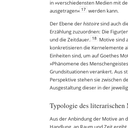
in »verschiedensten Medien mit d
17
ausgetragen«
werden kann.
Der Ebene der
histoire
sind auch d
Erzählung zuzuordnen: Die Figur(en
18
und die Zeitdauer.
Motive sind 
konkretisieren die Kernelemente al
Einheiten sind, um auf Goethes M
»Phänomene des Menschengeistes« i
Grundsituationen verankert. Aus str
Perspektive stehen sie zwischen 
Ausgestaltung dieser in der jeweili
Typologie des literarischen
Aus der Anbindung der Motive an d
Handlung, an Raum und Zeit ergibt 