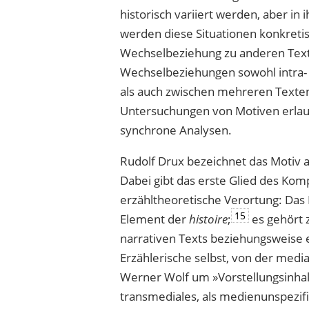
histo­risch variiert werden, aber i
werden diese Situationen konkretis
Wechselbeziehung zu anderen Text
Wechselbeziehungen sowohl intra- a
als auch zwischen mehreren Texten,
Untersuchungen von Motiven erlau
synchrone Analysen.
Rudolf Drux bezeichnet das Motiv al
Dabei gibt das erste Glied des Ko
erzähltheoretische Verortung: Das M
15
Element der
histoire
;
es gehört 
narrativen Texts beziehungsweise e
Erzählerische selbst, von der media
Werner Wolf um »Vorstellungsinha
transmediales, als medienunspezi