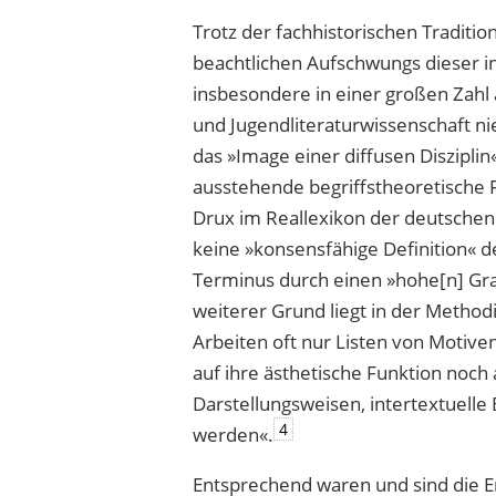
Trotz der fachhistorischen Traditi
beachtlichen Aufschwungs dieser in
insbesondere in einer großen Zahl 
und Jugendliteraturwissenschaft n
das »Image einer diffusen Disziplin
ausstehende begriffstheoretische 
Drux im Reallexikon der deutschen 
keine »konsensfähige Definition« d
Terminus durch einen »hohe[n] Gr
weiterer Grund liegt in der Method
Arbeiten oft nur Listen von Motiven
auf ihre ästhetische Funktion noc
Darstellungsweisen, intertextuelle
4
werden«.
Entsprechend waren und sind die E