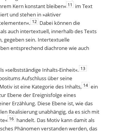
11
n ihrem Kern konstant bleiben«
im Text
iert und stehen in »aktiver
12
­elementen«.
Dabei können die
ls auch intertextuell, innerhalb des Texts
 gegeben sein. Intertextuelle
ben entsprechend diachrone wie auch
13
s »selbstständige Inhalts-Einheit«.
mpositums Aufschluss über seine
14
otiv ist eine Kategorie des Inhalts,
ein
zur Ebene der Ereignisfolge eines
iner Erzählung. Diese Ebene ist, wie das
len Realisierung unabhängig, da es sich mit
16
lte«
handelt. Das Motiv kann damit als
fisches Phänomen verstanden werden, das