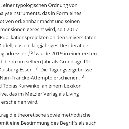
s, einer typologischen Ordnung von
nalyseinstruments, das in Form eines
Motiven erkennbar macht und seinen
imensionen gerecht wird, seit 2017
ublikationsprojekten an den Universitäten
ell, das ein langjähriges Desiderat der
5
ng adressiert,
wurde 2019 in einer ersten
d diente im selben Jahr als Grundlage für
7
Duisburg-Essen.
Die Tagungsergebnisse
8
 Narr-Francke-Attempto erschienen.
nd Tobias Kurwinkel an einem Lexikon
ve, das im Metzler Verlag als Living
 erscheinen wird.
itrag die theoretische sowie methodische
amit eine Bestimmung des Begriffs als auch