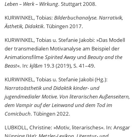
Leben – Werk – Wirkung
. Stuttgart 2008.
KURWINKEL, Tobias:
Bilderbuchanalyse. Narrativik,
Ästhetik, Didaktik
. Tübingen 2017.
KURWINKEL, Tobias u. Stefanie Jakobi: »Das Modell
der transmedialen Motivanalyse am Beispiel der
Animationsfilme
Spirited Away
und
Beauty and the
Beast
«. In:
kjl&m
19.3 (2019), S. 41–49.
KURWINKEL, Tobias u. Stefanie Jakobi (Hg.):
Narratoästhetik und Didaktik kinder- und
jugendmedialer Motive. Von literarischen Außenseitern,
dem Vampir auf der Leinwand und dem Tod im
Comicbuch
. Tübingen 2022.
LUBKOLL, Christine: »Motiv, literarisches«. In: Ansgar
Nünning (Hg):
Metzler-Lexikon. Literatur- und