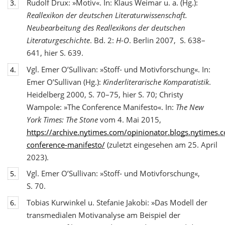
Rudolf Drux: »Motiv«. In: Klaus Weimar u. a. (Hg.):
3.
Reallexikon der deutschen Literaturwis
senschaft.
Neubearbeitung des Reallexikons der deutschen
Literaturgeschichte
. Bd. 2:
H-O
. Berlin 2007, S. 638–
641, hier S. 639.
Vgl. Emer O’Sullivan: »Stoff- und Motivforschung«. In:
4.
Emer O’Sullivan (Hg.):
Kinderliterarische Komparatistik
.
Heidelberg 2000, S. 70–75, hier S. 70; Christy
Wampole: »The Conference Manifesto«. In:
The New
York Times: The Stone
vom 4. Mai 2015,
https://archive.nytimes.com/opinionator.blogs.nytimes
conference-manifesto/
(zuletzt eingesehen am 25. April
2023).
Vgl. Emer O’Sullivan: »Stoff- und Motivforschung«,
5.
S. 70.
Tobias Kurwinkel u. Stefanie Jakobi: »Das Modell der
6.
transmedialen Motivanalyse am Beispiel der