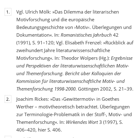
Vgl. Ulrich Mölk: »Das Dilemma der literarischen
1.
Motivforschung und die europäische
Bedeutungsgeschichte von ›Motiv‹. Überlegungen und
Dokumentation«. In:
Romanistisches Jahrbuch
42
(1991), S. 91–120; Vgl. Elisabeth Frenzel: »Rückblick auf
zweihundert Jahre literaturwissenschaftliche
Motivforschung«. In: Theodor Wolpers (Hg.):
Ergebnisse
und Perspektiven der literaturwissenschaftlichen Motiv-
und Themenforschung. Bericht über Kolloquien der
Kommission für literaturwissenschaftliche Motiv- und
Themenforschung 1998-2000
. Göttingen 2002, S. 21–39.
Joachim Rickes: »Das ›Gewittermotiv‹ in Goethes
2.
Werther – motivtheoretisch betrachtet. Überlegungen
zur Terminologie-Problematik in der Stoff-, Motiv- und
Themenforschung«. In:
Wirkendes Wort
3 (1997), S.
406–420, hier S. 406.