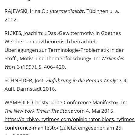
RAJEWSKI, Irina O.:
Intermedialität
. Tübingen u. a.
2002.
RICKES, Joachim: »Das ›Gewittermotiv‹ in Goethes
Werther – motivtheoretisch betrachtet.
Überlegungen zur Terminologie-Problematik in der
Stoff-, Motiv- und Themenforschung«. In:
Wirkendes
Wort
3 (1997), S. 406–420.
SCHNEIDER, Jost:
Einführung in die Roman-Analyse
. 4.
Aufl. Darmstadt 2016.
WAMPOLE, Christy: »The Conference Manifesto«. In:
The New York Times: The Stone
vom 4. Mai 2015,
https://archive.nytimes.com/opinionator.blogs.nytime
conference-manifesto/
(zuletzt eingesehen am 25.