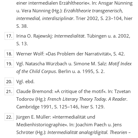
einer intermedialen Erzähltheorie«. In: Ansgar Nünning
u. Vera Nünning (Hg.):
Erzähltheorie transgenerisch,
intermedial, interdisziplinär
. Trier 2002, S. 23–104, hier
S. 38.
Irina O. Rajewskj:
Intermedialität
. Tübingen u. a. 2002,
17.
S. 13.
Werner Wolf: »Das Problem der Narrativität«, S. 42.
18.
Vgl. Natascha Würzbach u. Simone M. Salz:
Motif Index
19.
of the Child Corpus
. Berlin u. a. 1995, S. 2.
Vgl. ebd.
20.
Claude Bremond: »A critique of the motif«. In: Tzvetan
21.
Todorov (Hg.):
French Literary Theory Today. A Reader
.
Cambridge 1991, S. 125–146, hier S. 129.
Jürgen E. Müller: »Intermedialität und
22.
Medienhistoriographie«. In: Joachim Paech u. Jens
Schröter (Hg.):
Intermedialität analog/digital. Theorien –