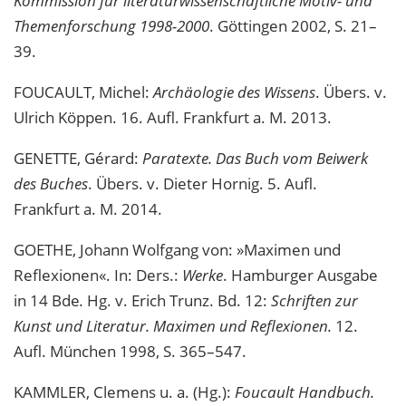
Kommission für literaturwissenschaftliche Motiv- und
Themenforschung 1998-2000
. Göttingen 2002, S. 21–
39.
FOUCAULT, Michel:
Archäologie des Wissens
. Übers. v.
Ulrich Köppen. 16. Aufl. Frankfurt a. M. 2013.
GENETTE, Gérard:
Paratexte. Das Buch vom Beiwerk
des Buches
. Übers. v. Dieter Hornig. 5. Aufl.
Frankfurt a. M. 2014.
GOETHE, Johann Wolfgang von: »Maximen und
Reflexionen«. In: Ders.:
Werke
. Hamburger Ausgabe
in 14 Bde
.
Hg. v. Erich Trunz. Bd. 12:
Schriften zur
Kunst und Literatur. Maximen und Reflexionen.
12.
Aufl. München 1998, S. 365–547.
KAMMLER, Clemens u. a. (Hg.):
Foucault Handbuch.