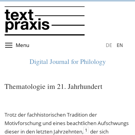
Skip
to
main
content
Toggle menu visibility
Menu
DEUTSCH
ENGLIS
Digital Journal for Philology
Thematologie im 21. Jahrhundert
Trotz der fachhistorischen Tradition der
Motivforschung und eines beachtlichen Aufschwungs
1
dieser in den letzten Jahrzehnten,
der sich