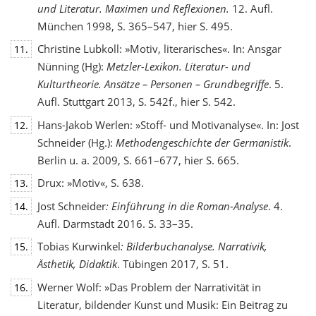
und Literatur. Maximen und Reflexionen.
12. Aufl.
München 1998, S. 365–547, hier S. 495.
Christine Lubkoll: »Motiv, literarisches«. In: Ansgar
11.
Nünning (Hg):
Metzler-Lexikon. Literatur- und
Kulturtheorie. Ansätze – Personen – Grundbegriffe
. 5.
Aufl. Stuttgart 2013, S. 542f., hier S. 542.
Hans-Jakob Werlen: »Stoff- und Motivanalyse«. In: Jost
12.
Schneider (Hg.):
Methodengeschichte
der Germanistik
.
Berlin u. a. 2009, S. 661–677, hier S. 665.
Drux: »Motiv«, S. 638.
13.
Jost Schneider
: Einführung in die Roman-Analyse
. 4.
14.
Aufl. Darmstadt 2016. S. 33–35.
Tobias Kurwinkel
: Bilderbuchanalyse. Narrativik,
15.
Ästhetik, Didaktik
. Tübingen 2017, S. 51.
Werner Wolf: »Das Problem der Narrativität in
16.
Literatur, bildender Kunst und Musik: Ein Beitrag zu