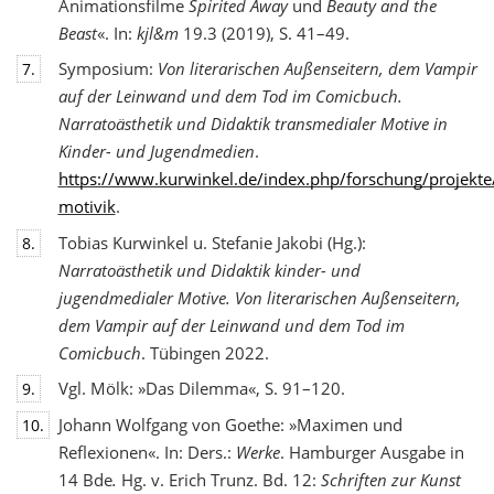
Animationsfilme
Spirited Away
und
Beauty and the
Beast
«. In:
kjl&m
19.3 (2019), S. 41–49.
Symposium:
Von literarischen Außenseitern, dem Vampir
7.
auf der Leinwand und dem Tod
im Comicbuch.
Narratoästhetik und Didaktik transmedialer Motive in
Kinder- und Jugendmedien
.
https://www.kurwinkel.de/index.php/forschung/projekte
motivik
.
Tobias Kurwinkel u. Stefanie Jakobi (Hg.):
8.
Narratoästhetik und Didaktik kinder- und
jugend
medialer Motive. Von literarischen Außenseitern,
dem Vampir auf der Leinwand und dem Tod im
Comicbuch
. Tübingen 2022.
Vgl. Mölk: »Das Dilemma«, S. 91–120.
9.
Johann Wolfgang von Goethe: »Maximen und
10.
Reflexionen«. In: Ders.:
Werke
. Hamburger Ausgabe in
14 Bde
.
Hg. v. Erich Trunz. Bd. 12:
Schriften zur Kunst