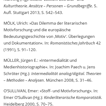
Kulturtheorie. Ansätze – Personen – Grundbegriffe
. 5.
Aufl. Stuttgart 2013, S. 542–543.
MÖLK, Ulrich: »Das Dilemma der literarischen
Motivforschung und die europäische
Bedeutungsgeschichte von ‚Motiv‘. Überlegungen
und Dokumentation«. In:
Romanistisches Jahrbuch
42
(1991), S. 91–120.
MÜLLER, Jürgen E.: »Intermedialität und
Medienhistoriographie«. In: Joachim Paech u. Jens
Schröter (Hg.):
Intermedialität analog/digital. Theorien
– Methoden – Analysen
. München 2008, S. 31–46.
O’SULLIVAN, Emer: »Stoff- und Motivforschung«. In:
Emer O’Sullivan (Hg.):
Kinderliterarische Komparatistik
.
Heidelberg 2000, S. 70–75.