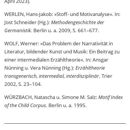
April 2023).
WERLEN, Hans-Jakob: »Stoff- und Motivanalyse«. In:
Jost Schneider (Hg.):
Methodengeschichte der
Germanistik
. Berlin u. a. 2009, S. 661–677.
WOLF, Werner: »Das Problem der Narrativität in
Literatur, bildender Kunst und Musik: Ein Beitrag zu
einer intermedialen Erzähltheorie«. In: Ansgar
Nünning u. Vera Nünning (Hg.):
Erzähltheorie
transgenerisch, intermedial, interdisziplinär
. Trier
2002, S. 23–104.
WÜRZBACH, Natascha u. Simone M. Salz:
Motif Index
of the Child Corpus
. Berlin u. a. 1995.