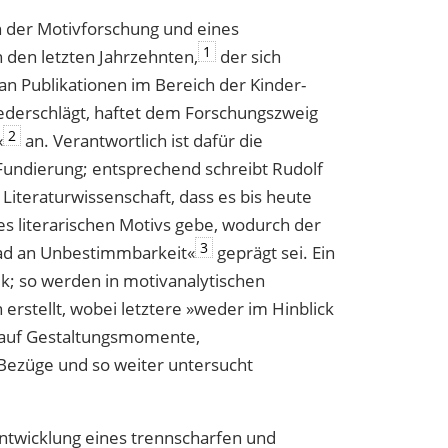
on der Motivforschung und eines
1
 den letzten Jahrzehnten,
der sich
an Publikationen im Bereich der Kinder-
iederschlägt, haftet dem Forschungszweig
2
«
an. Verantwortlich ist dafür die
Fundierung; entsprechend schreibt Rudolf
Literaturwissenschaft, dass es bis heute
es literarischen Motivs gebe, wodurch der
3
ad an Unbestimmbarkeit«
geprägt sei. Ein
ik; so werden in motivanalytischen
 erstellt, wobei letztere »weder im Hinblick
h auf Gestaltungsmomente,
 Bezüge und so weiter untersucht
ntwicklung eines trennscharfen und