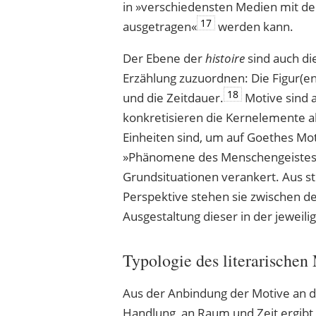
in »verschiedensten Medien mit d
17
ausgetragen«
werden kann.
Der Ebene der
histoire
sind auch d
Erzählung zuzuordnen: Die Figur(en
18
und die Zeitdauer.
Motive sind 
konkretisieren die Kernelemente al
Einheiten sind, um auf Goethes M
»Phänomene des Menschengeistes« i
Grundsituationen verankert. Aus str
Perspektive stehen sie zwischen 
Ausgestaltung dieser in der jeweili
Typologie des literarischen
Aus der Anbindung der Motive an d
Handlung, an Raum und Zeit ergibt 