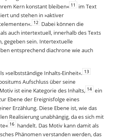
11
n ihrem Kern konstant bleiben«
im Text
iert und stehen in »aktiver
12
­elementen«.
Dabei können die
ls auch intertextuell, innerhalb des Texts
 gegeben sein. Intertextuelle
ben entsprechend diachrone wie auch
13
s »selbstständige Inhalts-Einheit«.
mpositums Aufschluss über seine
14
otiv ist eine Kategorie des Inhalts,
ein
zur Ebene der Ereignisfolge eines
iner Erzählung. Diese Ebene ist, wie das
len Realisierung unabhängig, da es sich mit
16
lte«
handelt. Das Motiv kann damit als
fisches Phänomen verstanden werden, das