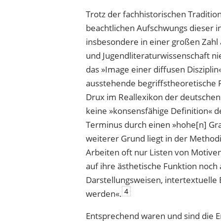
Trotz der fachhistorischen Traditi
beachtlichen Aufschwungs dieser in
insbesondere in einer großen Zahl 
und Jugendliteraturwissenschaft n
das »Image einer diffusen Disziplin
ausstehende begriffstheoretische 
Drux im Reallexikon der deutschen 
keine »konsensfähige Definition« d
Terminus durch einen »hohe[n] Gr
weiterer Grund liegt in der Method
Arbeiten oft nur Listen von Motiven
auf ihre ästhetische Funktion noc
Darstellungsweisen, intertextuelle
4
werden«.
Entsprechend waren und sind die E