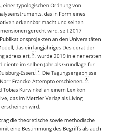
s, einer typologischen Ordnung von
nalyseinstruments, das in Form eines
Motiven erkennbar macht und seinen
imensionen gerecht wird, seit 2017
ublikationsprojekten an den Universitäten
ell, das ein langjähriges Desiderat der
5
ng adressiert,
wurde 2019 in einer ersten
d diente im selben Jahr als Grundlage für
7
Duisburg-Essen.
Die Tagungsergebnisse
8
 Narr-Francke-Attempto erschienen.
nd Tobias Kurwinkel an einem Lexikon
ve, das im Metzler Verlag als Living
 erscheinen wird.
itrag die theoretische sowie methodische
amit eine Bestimmung des Begriffs als auch