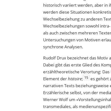
histo­risch variiert werden, aber i
werden diese Situationen konkretis
Wechselbeziehung zu anderen Text
Wechselbeziehungen sowohl intra- a
als auch zwischen mehreren Texten,
Untersuchungen von Motiven erlau
synchrone Analysen.
Rudolf Drux bezeichnet das Motiv al
Dabei gibt das erste Glied des Ko
erzähltheoretische Verortung: Das M
15
Element der
histoire
;
es gehört 
narrativen Texts beziehungsweise e
Erzählerische selbst, von der media
Werner Wolf um »Vorstellungsinha
transmediales, als medienunspezi