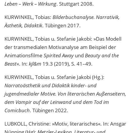
Leben – Werk – Wirkung
. Stuttgart 2008.
KURWINKEL, Tobias:
Bilderbuchanalyse. Narrativik,
Ästhetik, Didaktik
. Tübingen 2017.
KURWINKEL, Tobias u. Stefanie Jakobi: »Das Modell
der transmedialen Motivanalyse am Beispiel der
Animationsfilme
Spirited Away
und
Beauty and the
Beast
«. In:
kjl&m
19.3 (2019), S. 41–49.
KURWINKEL, Tobias u. Stefanie Jakobi (Hg.):
Narratoästhetik und Didaktik kinder- und
jugendmedialer Motive. Von literarischen Außenseitern,
dem Vampir auf der Leinwand und dem Tod im
Comicbuch
. Tübingen 2022.
LUBKOLL, Christine: »Motiv, literarisches«. In: Ansgar
Nünning (Hg):
Metzler-Lexikon. Literatur- und