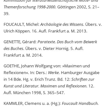
Kommission für literaturwissenschaftliche Motiv- und
Themenforschung 1998-2000
. Göttingen 2002, S. 21–
39.
FOUCAULT, Michel:
Archäologie des Wissens
. Übers. v.
Ulrich Köppen. 16. Aufl. Frankfurt a. M. 2013.
GENETTE, Gérard:
Paratexte. Das Buch vom Beiwerk
des Buches
. Übers. v. Dieter Hornig. 5. Aufl.
Frankfurt a. M. 2014.
GOETHE, Johann Wolfgang von: »Maximen und
Reflexionen«. In: Ders.:
Werke
. Hamburger Ausgabe
in 14 Bde
.
Hg. v. Erich Trunz. Bd. 12:
Schriften zur
Kunst und Literatur. Maximen und Reflexionen.
12.
Aufl. München 1998, S. 365–547.
KAMMLER, Clemens u. a. (Hg.):
Foucault Handbuch.