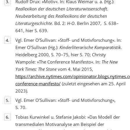
Rudolf Drux: »Motiv«. In: Klaus Weimar u. a. (Hg.):
3.
Reallexikon der deutschen Literaturwis
senschaft.
Neubearbeitung des Reallexikons der deutschen
Literaturgeschichte
. Bd. 2:
H-O
. Berlin 2007, S. 638–
641, hier S. 639.
Vgl. Emer O’Sullivan: »Stoff- und Motivforschung«. In:
4.
Emer O’Sullivan (Hg.):
Kinderliterarische Komparatistik
.
Heidelberg 2000, S. 70–75, hier S. 70; Christy
Wampole: »The Conference Manifesto«. In:
The New
York Times: The Stone
vom 4. Mai 2015,
https://archive.nytimes.com/opinionator.blogs.nytimes
conference-manifesto/
(zuletzt eingesehen am 25. April
2023).
Vgl. Emer O’Sullivan: »Stoff- und Motivforschung«,
5.
S. 70.
Tobias Kurwinkel u. Stefanie Jakobi: »Das Modell der
6.
transmedialen Motivanalyse am Beispiel der