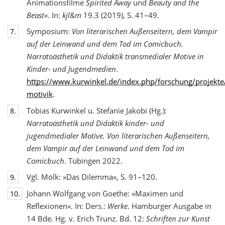
Animationsfilme
Spirited Away
und
Beauty and the
Beast
«. In:
kjl&m
19.3 (2019), S. 41–49.
Symposium:
Von literarischen Außenseitern, dem Vampir
7.
auf der Leinwand und dem Tod
im Comicbuch.
Narratoästhetik und Didaktik transmedialer Motive in
Kinder- und Jugendmedien
.
https://www.kurwinkel.de/index.php/forschung/projekte
motivik
.
Tobias Kurwinkel u. Stefanie Jakobi (Hg.):
8.
Narratoästhetik und Didaktik kinder- und
jugend
medialer Motive. Von literarischen Außenseitern,
dem Vampir auf der Leinwand und dem Tod im
Comicbuch
. Tübingen 2022.
Vgl. Mölk: »Das Dilemma«, S. 91–120.
9.
Johann Wolfgang von Goethe: »Maximen und
10.
Reflexionen«. In: Ders.:
Werke
. Hamburger Ausgabe in
14 Bde
.
Hg. v. Erich Trunz. Bd. 12:
Schriften zur Kunst