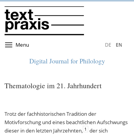
Skip
to
main
content
Toggle menu visibility
Menu
DEUTSCH
ENGLIS
Digital Journal for Philology
Thematologie im 21. Jahrhundert
Trotz der fachhistorischen Tradition der
Motivforschung und eines beachtlichen Aufschwungs
1
dieser in den letzten Jahrzehnten,
der sich