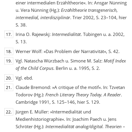
einer intermedialen Erzähltheorie«. In: Ansgar Nünning
u. Vera Nünning (Hg.):
Erzähltheorie transgenerisch,
intermedial, interdisziplinär
. Trier 2002, S. 23–104, hier
S. 38.
Irina O. Rajewskj:
Intermedialität
. Tübingen u. a. 2002,
17.
S. 13.
Werner Wolf: »Das Problem der Narrativität«, S. 42.
18.
Vgl. Natascha Würzbach u. Simone M. Salz:
Motif Index
19.
of the Child Corpus
. Berlin u. a. 1995, S. 2.
Vgl. ebd.
20.
Claude Bremond: »A critique of the motif«. In: Tzvetan
21.
Todorov (Hg.):
French Literary Theory Today. A Reader
.
Cambridge 1991, S. 125–146, hier S. 129.
Jürgen E. Müller: »Intermedialität und
22.
Medienhistoriographie«. In: Joachim Paech u. Jens
Schröter (Hg.):
Intermedialität analog/digital. Theorien –