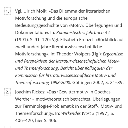
Vgl. Ulrich Mölk: »Das Dilemma der literarischen
1.
Motivforschung und die europäische
Bedeutungsgeschichte von ›Motiv‹. Überlegungen und
Dokumentation«. In:
Romanistisches Jahrbuch
42
(1991), S. 91–120; Vgl. Elisabeth Frenzel: »Rückblick auf
zweihundert Jahre literaturwissenschaftliche
Motivforschung«. In: Theodor Wolpers (Hg.):
Ergebnisse
und Perspektiven der literaturwissenschaftlichen Motiv-
und Themenforschung. Bericht über Kolloquien der
Kommission für literaturwissenschaftliche Motiv- und
Themenforschung 1998-2000
. Göttingen 2002, S. 21–39.
Joachim Rickes: »Das ›Gewittermotiv‹ in Goethes
2.
Werther – motivtheoretisch betrachtet. Überlegungen
zur Terminologie-Problematik in der Stoff-, Motiv- und
Themenforschung«. In:
Wirkendes Wort
3 (1997), S.
406–420, hier S. 406.