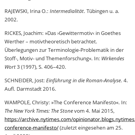
RAJEWSKI, Irina O.:
Intermedialität
. Tübingen u. a.
2002.
RICKES, Joachim: »Das ›Gewittermotiv‹ in Goethes
Werther – motivtheoretisch betrachtet.
Überlegungen zur Terminologie-Problematik in der
Stoff-, Motiv- und Themenforschung«. In:
Wirkendes
Wort
3 (1997), S. 406–420.
SCHNEIDER, Jost:
Einführung in die Roman-Analyse
. 4.
Aufl. Darmstadt 2016.
WAMPOLE, Christy: »The Conference Manifesto«. In:
The New York Times: The Stone
vom 4. Mai 2015,
https://archive.nytimes.com/opinionator.blogs.nytime
conference-manifesto/
(zuletzt eingesehen am 25.