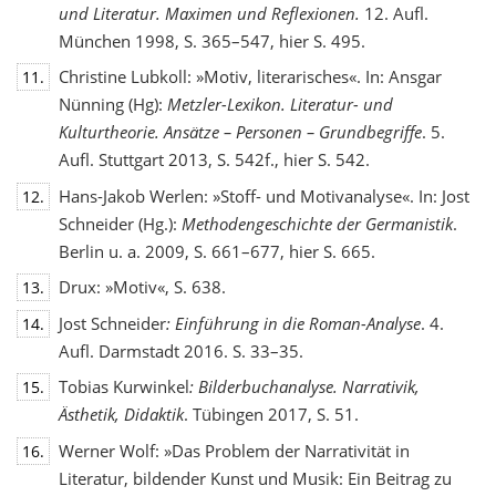
und Literatur. Maximen und Reflexionen.
12. Aufl.
München 1998, S. 365–547, hier S. 495.
Christine Lubkoll: »Motiv, literarisches«. In: Ansgar
11.
Nünning (Hg):
Metzler-Lexikon. Literatur- und
Kulturtheorie. Ansätze – Personen – Grundbegriffe
. 5.
Aufl. Stuttgart 2013, S. 542f., hier S. 542.
Hans-Jakob Werlen: »Stoff- und Motivanalyse«. In: Jost
12.
Schneider (Hg.):
Methodengeschichte
der Germanistik
.
Berlin u. a. 2009, S. 661–677, hier S. 665.
Drux: »Motiv«, S. 638.
13.
Jost Schneider
: Einführung in die Roman-Analyse
. 4.
14.
Aufl. Darmstadt 2016. S. 33–35.
Tobias Kurwinkel
: Bilderbuchanalyse. Narrativik,
15.
Ästhetik, Didaktik
. Tübingen 2017, S. 51.
Werner Wolf: »Das Problem der Narrativität in
16.
Literatur, bildender Kunst und Musik: Ein Beitrag zu