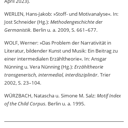
April 2023).
WERLEN, Hans-Jakob: »Stoff- und Motivanalyse«. In:
Jost Schneider (Hg.):
Methodengeschichte der
Germanistik
. Berlin u. a. 2009, S. 661–677.
WOLF, Werner: »Das Problem der Narrativität in
Literatur, bildender Kunst und Musik: Ein Beitrag zu
einer intermedialen Erzähltheorie«. In: Ansgar
Nünning u. Vera Nünning (Hg.):
Erzähltheorie
transgenerisch, intermedial, interdisziplinär
. Trier
2002, S. 23–104.
WÜRZBACH, Natascha u. Simone M. Salz:
Motif Index
of the Child Corpus
. Berlin u. a. 1995.