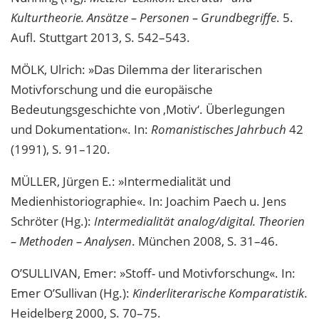
Kulturtheorie. Ansätze – Personen – Grundbegriffe
. 5.
Aufl. Stuttgart 2013, S. 542–543.
MÖLK, Ulrich: »Das Dilemma der literarischen
Motivforschung und die europäische
Bedeutungsgeschichte von ‚Motiv‘. Überlegungen
und Dokumentation«. In:
Romanistisches Jahrbuch
42
(1991), S. 91–120.
MÜLLER, Jürgen E.: »Intermedialität und
Medienhistoriographie«. In: Joachim Paech u. Jens
Schröter (Hg.):
Intermedialität analog/digital. Theorien
– Methoden – Analysen
. München 2008, S. 31–46.
O’SULLIVAN, Emer: »Stoff- und Motivforschung«. In:
Emer O’Sullivan (Hg.):
Kinderliterarische Komparatistik
.
Heidelberg 2000, S. 70–75.