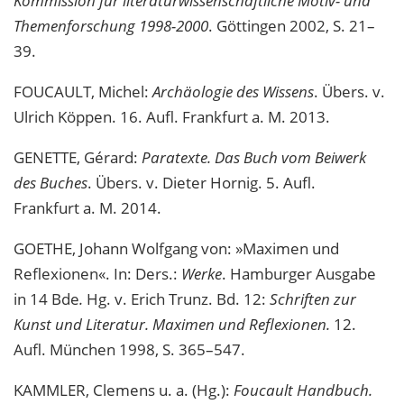
Kommission für literaturwissenschaftliche Motiv- und
Themenforschung 1998-2000
. Göttingen 2002, S. 21–
39.
FOUCAULT, Michel:
Archäologie des Wissens
. Übers. v.
Ulrich Köppen. 16. Aufl. Frankfurt a. M. 2013.
GENETTE, Gérard:
Paratexte. Das Buch vom Beiwerk
des Buches
. Übers. v. Dieter Hornig. 5. Aufl.
Frankfurt a. M. 2014.
GOETHE, Johann Wolfgang von: »Maximen und
Reflexionen«. In: Ders.:
Werke
. Hamburger Ausgabe
in 14 Bde
.
Hg. v. Erich Trunz. Bd. 12:
Schriften zur
Kunst und Literatur. Maximen und Reflexionen.
12.
Aufl. München 1998, S. 365–547.
KAMMLER, Clemens u. a. (Hg.):
Foucault Handbuch.