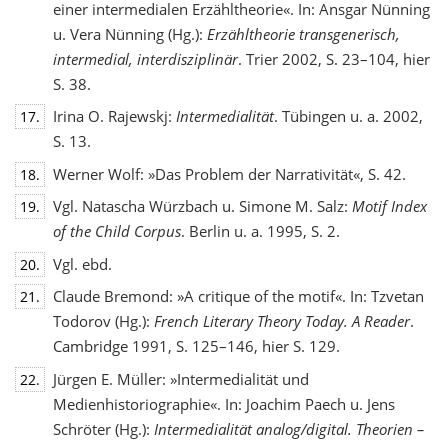
einer intermedialen Erzähltheorie«. In: Ansgar Nünning
u. Vera Nünning (Hg.):
Erzähltheorie transgenerisch,
intermedial, interdisziplinär
. Trier 2002, S. 23–104, hier
S. 38.
Irina O. Rajewskj:
Intermedialität
. Tübingen u. a. 2002,
17.
S. 13.
Werner Wolf: »Das Problem der Narrativität«, S. 42.
18.
Vgl. Natascha Würzbach u. Simone M. Salz:
Motif Index
19.
of the Child Corpus
. Berlin u. a. 1995, S. 2.
Vgl. ebd.
20.
Claude Bremond: »A critique of the motif«. In: Tzvetan
21.
Todorov (Hg.):
French Literary Theory Today. A Reader
.
Cambridge 1991, S. 125–146, hier S. 129.
Jürgen E. Müller: »Intermedialität und
22.
Medienhistoriographie«. In: Joachim Paech u. Jens
Schröter (Hg.):
Intermedialität analog/digital. Theorien –