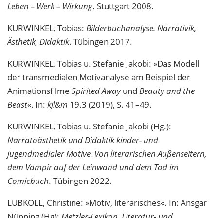
Leben – Werk – Wirkung
. Stuttgart 2008.
KURWINKEL, Tobias:
Bilderbuchanalyse. Narrativik,
Ästhetik, Didaktik
. Tübingen 2017.
KURWINKEL, Tobias u. Stefanie Jakobi: »Das Modell
der transmedialen Motivanalyse am Beispiel der
Animationsfilme
Spirited Away
und
Beauty and the
Beast
«. In:
kjl&m
19.3 (2019), S. 41–49.
KURWINKEL, Tobias u. Stefanie Jakobi (Hg.):
Narratoästhetik und Didaktik kinder- und
jugendmedialer Motive. Von literarischen Außenseitern,
dem Vampir auf der Leinwand und dem Tod im
Comicbuch
. Tübingen 2022.
LUBKOLL, Christine: »Motiv, literarisches«. In: Ansgar
Nünning (Hg):
Metzler-Lexikon. Literatur- und