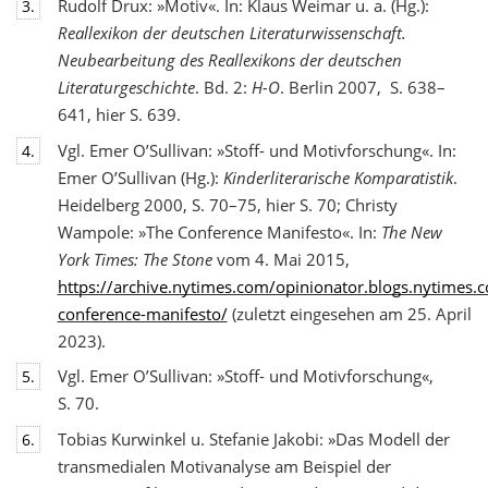
Rudolf Drux: »Motiv«. In: Klaus Weimar u. a. (Hg.):
3.
Reallexikon der deutschen Literaturwis
senschaft.
Neubearbeitung des Reallexikons der deutschen
Literaturgeschichte
. Bd. 2:
H-O
. Berlin 2007, S. 638–
641, hier S. 639.
Vgl. Emer O’Sullivan: »Stoff- und Motivforschung«. In:
4.
Emer O’Sullivan (Hg.):
Kinderliterarische Komparatistik
.
Heidelberg 2000, S. 70–75, hier S. 70; Christy
Wampole: »The Conference Manifesto«. In:
The New
York Times: The Stone
vom 4. Mai 2015,
https://archive.nytimes.com/opinionator.blogs.nytimes
conference-manifesto/
(zuletzt eingesehen am 25. April
2023).
Vgl. Emer O’Sullivan: »Stoff- und Motivforschung«,
5.
S. 70.
Tobias Kurwinkel u. Stefanie Jakobi: »Das Modell der
6.
transmedialen Motivanalyse am Beispiel der