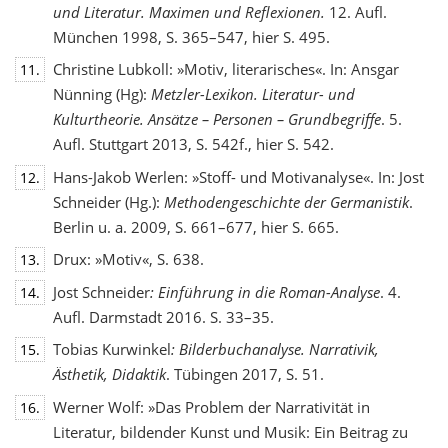
und Literatur. Maximen und Reflexionen.
12. Aufl.
München 1998, S. 365–547, hier S. 495.
Christine Lubkoll: »Motiv, literarisches«. In: Ansgar
11.
Nünning (Hg):
Metzler-Lexikon. Literatur- und
Kulturtheorie. Ansätze – Personen – Grundbegriffe
. 5.
Aufl. Stuttgart 2013, S. 542f., hier S. 542.
Hans-Jakob Werlen: »Stoff- und Motivanalyse«. In: Jost
12.
Schneider (Hg.):
Methodengeschichte
der Germanistik
.
Berlin u. a. 2009, S. 661–677, hier S. 665.
Drux: »Motiv«, S. 638.
13.
Jost Schneider
: Einführung in die Roman-Analyse
. 4.
14.
Aufl. Darmstadt 2016. S. 33–35.
Tobias Kurwinkel
: Bilderbuchanalyse. Narrativik,
15.
Ästhetik, Didaktik
. Tübingen 2017, S. 51.
Werner Wolf: »Das Problem der Narrativität in
16.
Literatur, bildender Kunst und Musik: Ein Beitrag zu