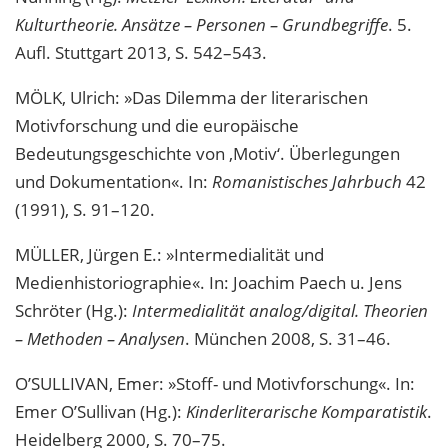
Kulturtheorie. Ansätze – Personen – Grundbegriffe
. 5.
Aufl. Stuttgart 2013, S. 542–543.
MÖLK, Ulrich: »Das Dilemma der literarischen
Motivforschung und die europäische
Bedeutungsgeschichte von ‚Motiv‘. Überlegungen
und Dokumentation«. In:
Romanistisches Jahrbuch
42
(1991), S. 91–120.
MÜLLER, Jürgen E.: »Intermedialität und
Medienhistoriographie«. In: Joachim Paech u. Jens
Schröter (Hg.):
Intermedialität analog/digital. Theorien
– Methoden – Analysen
. München 2008, S. 31–46.
O’SULLIVAN, Emer: »Stoff- und Motivforschung«. In:
Emer O’Sullivan (Hg.):
Kinderliterarische Komparatistik
.
Heidelberg 2000, S. 70–75.