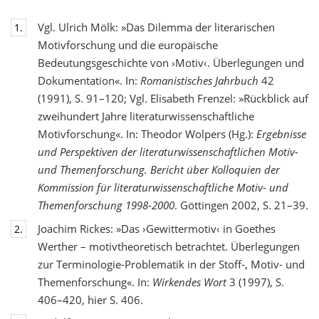
Vgl. Ulrich Mölk: »Das Dilemma der literarischen
1.
Motivforschung und die europäische
Bedeutungsgeschichte von ›Motiv‹. Überlegungen und
Dokumentation«. In:
Romanistisches Jahrbuch
42
(1991), S. 91–120; Vgl. Elisabeth Frenzel: »Rückblick auf
zweihundert Jahre literaturwissenschaftliche
Motivforschung«. In: Theodor Wolpers (Hg.):
Ergebnisse
und Perspektiven der literaturwissenschaftlichen Motiv-
und Themenforschung. Bericht über Kolloquien der
Kommission für literaturwissenschaftliche Motiv- und
Themenforschung 1998-2000
. Göttingen 2002, S. 21–39.
Joachim Rickes: »Das ›Gewittermotiv‹ in Goethes
2.
Werther – motivtheoretisch betrachtet. Überlegungen
zur Terminologie-Problematik in der Stoff-, Motiv- und
Themenforschung«. In:
Wirkendes Wort
3 (1997), S.
406–420, hier S. 406.