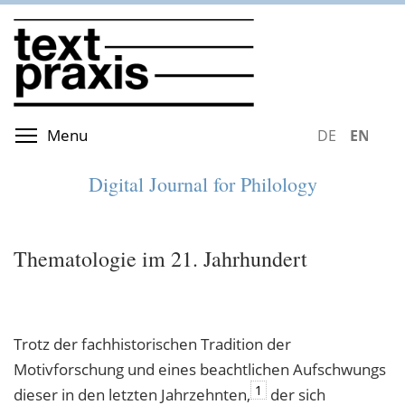
Skip
to
main
content
Toggle menu visibility
Menu
DEUTSCH
ENGLIS
Digital Journal for Philology
Thematologie im 21. Jahrhundert
Trotz der fachhistorischen Tradition der
Motivforschung und eines beachtlichen Aufschwungs
1
dieser in den letzten Jahrzehnten,
der sich