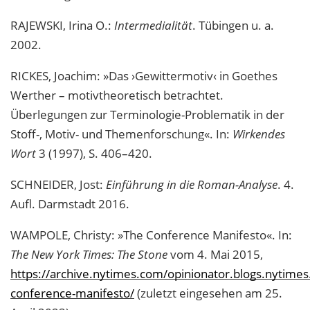
RAJEWSKI, Irina O.:
Intermedialität
. Tübingen u. a.
2002.
RICKES, Joachim: »Das ›Gewittermotiv‹ in Goethes
Werther – motivtheoretisch betrachtet.
Überlegungen zur Terminologie-Problematik in der
Stoff-, Motiv- und Themenforschung«. In:
Wirkendes
Wort
3 (1997), S. 406–420.
SCHNEIDER, Jost:
Einführung in die Roman-Analyse
. 4.
Aufl. Darmstadt 2016.
WAMPOLE, Christy: »The Conference Manifesto«. In:
The New York Times: The Stone
vom 4. Mai 2015,
https://archive.nytimes.com/opinionator.blogs.nytime
conference-manifesto/
(zuletzt eingesehen am 25.