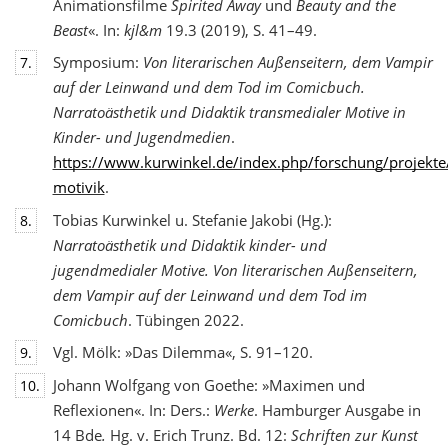
Animationsfilme
Spirited Away
und
Beauty and the
Beast
«. In:
kjl&m
19.3 (2019), S. 41–49.
Symposium:
Von literarischen Außenseitern, dem Vampir
7.
auf der Leinwand und dem Tod
im Comicbuch.
Narratoästhetik und Didaktik transmedialer Motive in
Kinder- und Jugendmedien
.
https://www.kurwinkel.de/index.php/forschung/projekte
motivik
.
Tobias Kurwinkel u. Stefanie Jakobi (Hg.):
8.
Narratoästhetik und Didaktik kinder- und
jugend
medialer Motive. Von literarischen Außenseitern,
dem Vampir auf der Leinwand und dem Tod im
Comicbuch
. Tübingen 2022.
Vgl. Mölk: »Das Dilemma«, S. 91–120.
9.
Johann Wolfgang von Goethe: »Maximen und
10.
Reflexionen«. In: Ders.:
Werke
. Hamburger Ausgabe in
14 Bde
.
Hg. v. Erich Trunz. Bd. 12:
Schriften zur Kunst