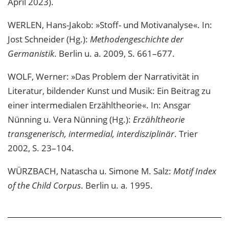
April 2023).
WERLEN, Hans-Jakob: »Stoff- und Motivanalyse«. In:
Jost Schneider (Hg.):
Methodengeschichte der
Germanistik
. Berlin u. a. 2009, S. 661–677.
WOLF, Werner: »Das Problem der Narrativität in
Literatur, bildender Kunst und Musik: Ein Beitrag zu
einer intermedialen Erzähltheorie«. In: Ansgar
Nünning u. Vera Nünning (Hg.):
Erzähltheorie
transgenerisch, intermedial, interdisziplinär
. Trier
2002, S. 23–104.
WÜRZBACH, Natascha u. Simone M. Salz:
Motif Index
of the Child Corpus
. Berlin u. a. 1995.