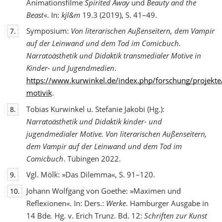
Animationsfilme
Spirited Away
und
Beauty and the
Beast
«. In:
kjl&m
19.3 (2019), S. 41–49.
Symposium:
Von literarischen Außenseitern, dem Vampir
7.
auf der Leinwand und dem Tod
im Comicbuch.
Narratoästhetik und Didaktik transmedialer Motive in
Kinder- und Jugendmedien
.
https://www.kurwinkel.de/index.php/forschung/projekte
motivik
.
Tobias Kurwinkel u. Stefanie Jakobi (Hg.):
8.
Narratoästhetik und Didaktik kinder- und
jugend
medialer Motive. Von literarischen Außenseitern,
dem Vampir auf der Leinwand und dem Tod im
Comicbuch
. Tübingen 2022.
Vgl. Mölk: »Das Dilemma«, S. 91–120.
9.
Johann Wolfgang von Goethe: »Maximen und
10.
Reflexionen«. In: Ders.:
Werke
. Hamburger Ausgabe in
14 Bde
.
Hg. v. Erich Trunz. Bd. 12:
Schriften zur Kunst