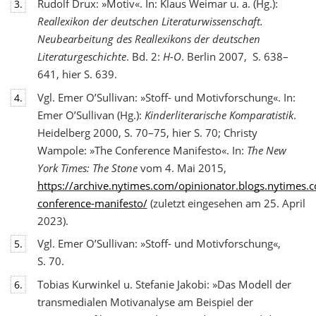
Rudolf Drux: »Motiv«. In: Klaus Weimar u. a. (Hg.):
3.
Reallexikon der deutschen Literaturwis
senschaft.
Neubearbeitung des Reallexikons der deutschen
Literaturgeschichte
. Bd. 2:
H-O
. Berlin 2007, S. 638–
641, hier S. 639.
Vgl. Emer O’Sullivan: »Stoff- und Motivforschung«. In:
4.
Emer O’Sullivan (Hg.):
Kinderliterarische Komparatistik
.
Heidelberg 2000, S. 70–75, hier S. 70; Christy
Wampole: »The Conference Manifesto«. In:
The New
York Times: The Stone
vom 4. Mai 2015,
https://archive.nytimes.com/opinionator.blogs.nytimes
conference-manifesto/
(zuletzt eingesehen am 25. April
2023).
Vgl. Emer O’Sullivan: »Stoff- und Motivforschung«,
5.
S. 70.
Tobias Kurwinkel u. Stefanie Jakobi: »Das Modell der
6.
transmedialen Motivanalyse am Beispiel der