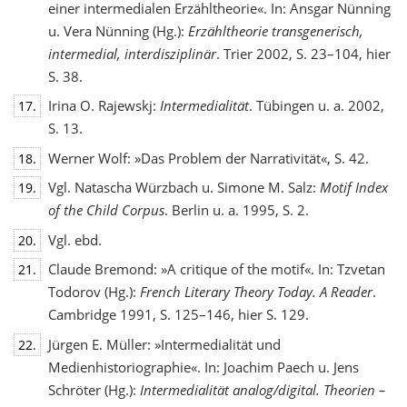
einer intermedialen Erzähltheorie«. In: Ansgar Nünning
u. Vera Nünning (Hg.):
Erzähltheorie transgenerisch,
intermedial, interdisziplinär
. Trier 2002, S. 23–104, hier
S. 38.
Irina O. Rajewskj:
Intermedialität
. Tübingen u. a. 2002,
17.
S. 13.
Werner Wolf: »Das Problem der Narrativität«, S. 42.
18.
Vgl. Natascha Würzbach u. Simone M. Salz:
Motif Index
19.
of the Child Corpus
. Berlin u. a. 1995, S. 2.
Vgl. ebd.
20.
Claude Bremond: »A critique of the motif«. In: Tzvetan
21.
Todorov (Hg.):
French Literary Theory Today. A Reader
.
Cambridge 1991, S. 125–146, hier S. 129.
Jürgen E. Müller: »Intermedialität und
22.
Medienhistoriographie«. In: Joachim Paech u. Jens
Schröter (Hg.):
Intermedialität analog/digital. Theorien –