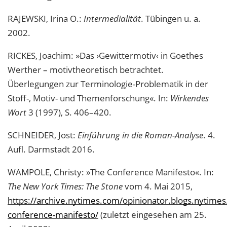
RAJEWSKI, Irina O.:
Intermedialität
. Tübingen u. a.
2002.
RICKES, Joachim: »Das ›Gewittermotiv‹ in Goethes
Werther – motivtheoretisch betrachtet.
Überlegungen zur Terminologie-Problematik in der
Stoff-, Motiv- und Themenforschung«. In:
Wirkendes
Wort
3 (1997), S. 406–420.
SCHNEIDER, Jost:
Einführung in die Roman-Analyse
. 4.
Aufl. Darmstadt 2016.
WAMPOLE, Christy: »The Conference Manifesto«. In:
The New York Times: The Stone
vom 4. Mai 2015,
https://archive.nytimes.com/opinionator.blogs.nytime
conference-manifesto/
(zuletzt eingesehen am 25.