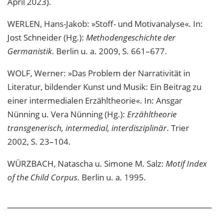
April 2023).
WERLEN, Hans-Jakob: »Stoff- und Motivanalyse«. In:
Jost Schneider (Hg.):
Methodengeschichte der
Germanistik
. Berlin u. a. 2009, S. 661–677.
WOLF, Werner: »Das Problem der Narrativität in
Literatur, bildender Kunst und Musik: Ein Beitrag zu
einer intermedialen Erzähltheorie«. In: Ansgar
Nünning u. Vera Nünning (Hg.):
Erzähltheorie
transgenerisch, intermedial, interdisziplinär
. Trier
2002, S. 23–104.
WÜRZBACH, Natascha u. Simone M. Salz:
Motif Index
of the Child Corpus
. Berlin u. a. 1995.