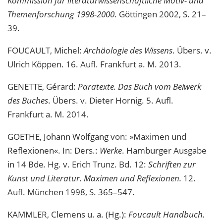
Kommission für literaturwissenschaftliche Motiv- und
Themenforschung 1998-2000
. Göttingen 2002, S. 21–
39.
FOUCAULT, Michel:
Archäologie des Wissens
. Übers. v.
Ulrich Köppen. 16. Aufl. Frankfurt a. M. 2013.
GENETTE, Gérard:
Paratexte. Das Buch vom Beiwerk
des Buches
. Übers. v. Dieter Hornig. 5. Aufl.
Frankfurt a. M. 2014.
GOETHE, Johann Wolfgang von: »Maximen und
Reflexionen«. In: Ders.:
Werke
. Hamburger Ausgabe
in 14 Bde
.
Hg. v. Erich Trunz. Bd. 12:
Schriften zur
Kunst und Literatur. Maximen und Reflexionen.
12.
Aufl. München 1998, S. 365–547.
KAMMLER, Clemens u. a. (Hg.):
Foucault Handbuch.