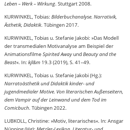
Leben – Werk – Wirkung
. Stuttgart 2008.
KURWINKEL, Tobias:
Bilderbuchanalyse. Narrativik,
Ästhetik, Didaktik
. Tübingen 2017.
KURWINKEL, Tobias u. Stefanie Jakobi: »Das Modell
der transmedialen Motivanalyse am Beispiel der
Animationsfilme
Spirited Away
und
Beauty and the
Beast
«. In:
kjl&m
19.3 (2019), S. 41–49.
KURWINKEL, Tobias u. Stefanie Jakobi (Hg.):
Narratoästhetik und Didaktik kinder- und
jugendmedialer Motive. Von literarischen Außenseitern,
dem Vampir auf der Leinwand und dem Tod im
Comicbuch
. Tübingen 2022.
LUBKOLL, Christine: »Motiv, literarisches«. In: Ansgar
Nünning (Hg):
Metzler-Lexikon. Literatur- und