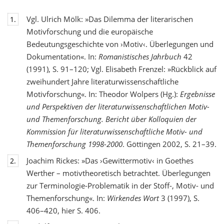
Vgl. Ulrich Mölk: »Das Dilemma der literarischen
1.
Motivforschung und die europäische
Bedeutungsgeschichte von ›Motiv‹. Überlegungen und
Dokumentation«. In:
Romanistisches Jahrbuch
42
(1991), S. 91–120; Vgl. Elisabeth Frenzel: »Rückblick auf
zweihundert Jahre literaturwissenschaftliche
Motivforschung«. In: Theodor Wolpers (Hg.):
Ergebnisse
und Perspektiven der literaturwissenschaftlichen Motiv-
und Themenforschung. Bericht über Kolloquien der
Kommission für literaturwissenschaftliche Motiv- und
Themenforschung 1998-2000
. Göttingen 2002, S. 21–39.
Joachim Rickes: »Das ›Gewittermotiv‹ in Goethes
2.
Werther – motivtheoretisch betrachtet. Überlegungen
zur Terminologie-Problematik in der Stoff-, Motiv- und
Themenforschung«. In:
Wirkendes Wort
3 (1997), S.
406–420, hier S. 406.