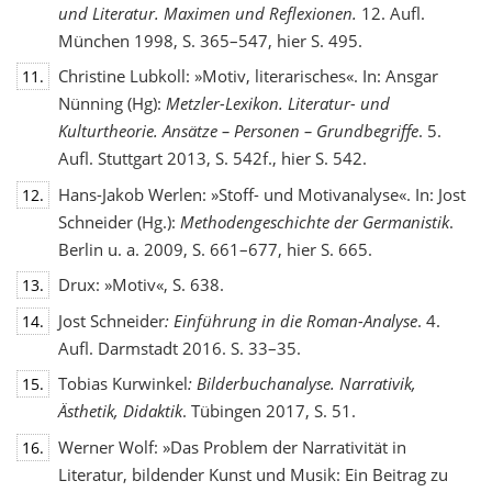
und Literatur. Maximen und Reflexionen.
12. Aufl.
München 1998, S. 365–547, hier S. 495.
Christine Lubkoll: »Motiv, literarisches«. In: Ansgar
11.
Nünning (Hg):
Metzler-Lexikon. Literatur- und
Kulturtheorie. Ansätze – Personen – Grundbegriffe
. 5.
Aufl. Stuttgart 2013, S. 542f., hier S. 542.
Hans-Jakob Werlen: »Stoff- und Motivanalyse«. In: Jost
12.
Schneider (Hg.):
Methodengeschichte
der Germanistik
.
Berlin u. a. 2009, S. 661–677, hier S. 665.
Drux: »Motiv«, S. 638.
13.
Jost Schneider
: Einführung in die Roman-Analyse
. 4.
14.
Aufl. Darmstadt 2016. S. 33–35.
Tobias Kurwinkel
: Bilderbuchanalyse. Narrativik,
15.
Ästhetik, Didaktik
. Tübingen 2017, S. 51.
Werner Wolf: »Das Problem der Narrativität in
16.
Literatur, bildender Kunst und Musik: Ein Beitrag zu