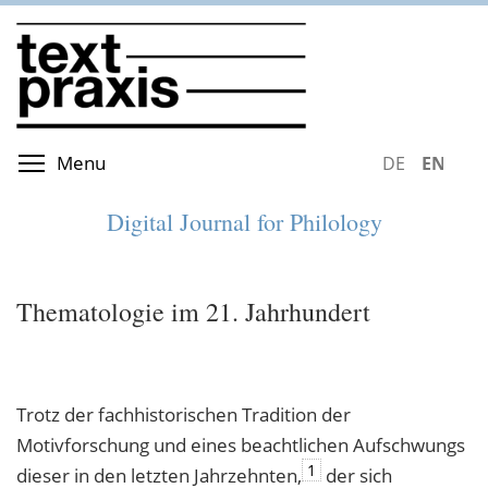
Skip
to
main
content
Toggle menu visibility
Menu
DEUTSCH
ENGLIS
Digital Journal for Philology
Thematologie im 21. Jahrhundert
Trotz der fachhistorischen Tradition der
Motivforschung und eines beachtlichen Aufschwungs
1
dieser in den letzten Jahrzehnten,
der sich